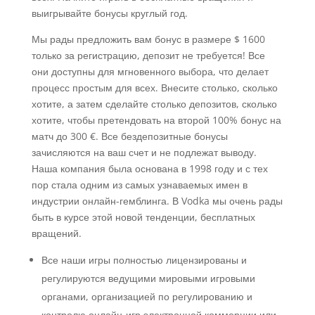
выигрывайте бонусы круглый год.
Мы рады предложить вам бонус в размере $ 1600
только за регистрацию, депозит не требуется! Все
они доступны для мгновенного выбора, что делает
процесс простым для всех. Внесите столько, сколько
хотите, а затем сделайте столько депозитов, сколько
хотите, чтобы претендовать на второй 100% бонус на
матч до 300 €. Все бездепозитные бонусы
зачисляются на ваш счет и не подлежат выводу.
Наша компания была основана в 1998 году и с тех
пор стала одним из самых узнаваемых имен в
индустрии онлайн-гемблинга. В Vodka мы очень рады
быть в курсе этой новой тенденции, бесплатных
вращений.
Все наши игры полностью лицензированы и
регулируются ведущими мировыми игровыми
органами, организацией по регулированию и
контролю онлайн-игр электронной коммерции или