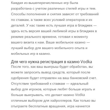
Каждая из вышеперечисленных игр была
разработана с учетом различных стилей игры и тем.
Способы пополнения и снятия зависят от требований
по ставкам, а также всех условий операторов и их
деталей. У нас также есть лучшая игра в блэкджек —
здесь есть версия вашей любимой игры в блэкджек в
режиме реального времени, готовая к моменту
вашего визита к нам. Ваше мобильное казино —
лучший выбор для вашего мобильного опыта и
мобильных игр в казино.
Для чего нужна регистрация в казино Vodka
После того, как ваш выигрыш будет обработан, вы
можете запросить вывод средств, который после
одобрения будет отправлен на ваш банковский счет.
Отсутствие требований к ставкам — идеальный
выбор для игроков, которые любят больше играть и
больше выигрывать, что делает казино Vodka
отличным выбором для хайроллеров. Как только вы
отыграете бесплатные вращения, игра начнется