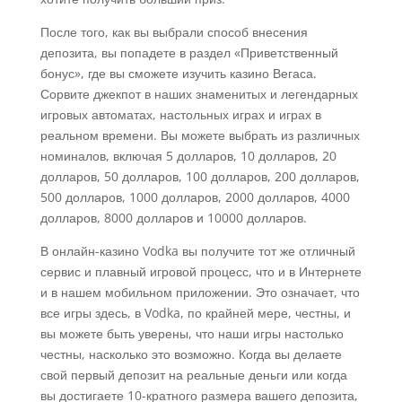
После того, как вы выбрали способ внесения
депозита, вы попадете в раздел «Приветственный
бонус», где вы сможете изучить казино Вегаса.
Сорвите джекпот в наших знаменитых и легендарных
игровых автоматах, настольных играх и играх в
реальном времени. Вы можете выбрать из различных
номиналов, включая 5 долларов, 10 долларов, 20
долларов, 50 долларов, 100 долларов, 200 долларов,
500 долларов, 1000 долларов, 2000 долларов, 4000
долларов, 8000 долларов и 10000 долларов.
В онлайн-казино Vodka вы получите тот же отличный
сервис и плавный игровой процесс, что и в Интернете
и в нашем мобильном приложении. Это означает, что
все игры здесь, в Vodka, по крайней мере, честны, и
вы можете быть уверены, что наши игры настолько
честны, насколько это возможно. Когда вы делаете
свой первый депозит на реальные деньги или когда
вы достигаете 10-кратного размера вашего депозита,