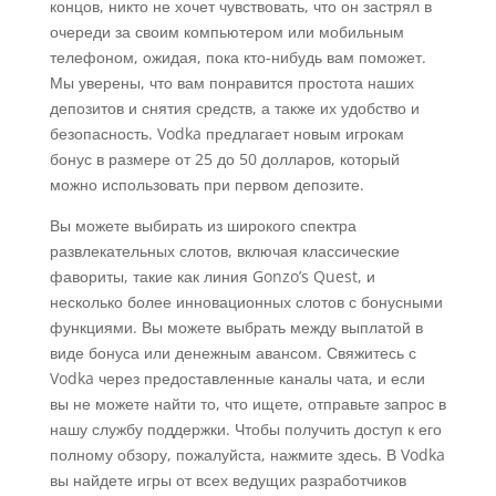
концов, никто не хочет чувствовать, что он застрял в
очереди за своим компьютером или мобильным
телефоном, ожидая, пока кто-нибудь вам поможет.
Мы уверены, что вам понравится простота наших
депозитов и снятия средств, а также их удобство и
безопасность. Vodka предлагает новым игрокам
бонус в размере от 25 до 50 долларов, который
можно использовать при первом депозите.
Вы можете выбирать из широкого спектра
развлекательных слотов, включая классические
фавориты, такие как линия Gonzo’s Quest, и
несколько более инновационных слотов с бонусными
функциями. Вы можете выбрать между выплатой в
виде бонуса или денежным авансом. Свяжитесь с
Vodka через предоставленные каналы чата, и если
вы не можете найти то, что ищете, отправьте запрос в
нашу службу поддержки. Чтобы получить доступ к его
полному обзору, пожалуйста, нажмите здесь. В Vodka
вы найдете игры от всех ведущих разработчиков