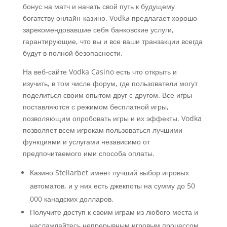
бонус на матч и начать свой путь к будущему
богатству онлайн-казино. Vodka предлагает хорошо
зарекомендовавшие себя банковские услуги,
гарантирующие, что вы и все ваши транзакции всегда
будут в полной безопасности.
На веб-сайте Vodka Casino есть что открыть и
изучить, в том числе форум, где пользователи могут
поделиться своим опытом друг с другом. Все игры
поставляются с режимом бесплатной игры,
позволяющим опробовать игры и их эффекты. Vodka
позволяет всем игрокам пользоваться лучшими
функциями и услугами независимо от
предпочитаемого ими способа оплаты.
Казино Stellarbet имеет лучший выбор игровых
автоматов, и у них есть джекпоты на сумму до 50
000 канадских долларов.
Получите доступ к своим играм из любого места и
наслаждайтесь непрерывным игровым процессом