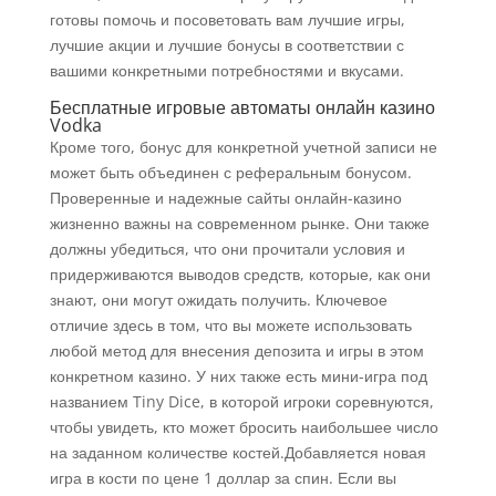
готовы помочь и посоветовать вам лучшие игры,
лучшие акции и лучшие бонусы в соответствии с
вашими конкретными потребностями и вкусами.
Бесплатные игровые автоматы онлайн казино
Vodka
Кроме того, бонус для конкретной учетной записи не
может быть объединен с реферальным бонусом.
Проверенные и надежные сайты онлайн-казино
жизненно важны на современном рынке. Они также
должны убедиться, что они прочитали условия и
придерживаются выводов средств, которые, как они
знают, они могут ожидать получить. Ключевое
отличие здесь в том, что вы можете использовать
любой метод для внесения депозита и игры в этом
конкретном казино. У них также есть мини-игра под
названием Tiny Dice, в которой игроки соревнуются,
чтобы увидеть, кто может бросить наибольшее число
на заданном количестве костей.Добавляется новая
игра в кости по цене 1 доллар за спин. Если вы