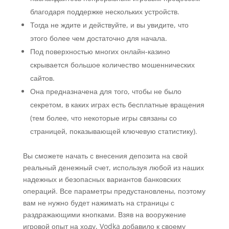
благодаря поддержке нескольких устройств.
Тогда не ждите и действуйте, и вы увидите, что
этого более чем достаточно для начала.
Под поверхностью многих онлайн-казино
скрывается большое количество мошеннических
сайтов.
Она предназначена для того, чтобы не было
секретом, в каких играх есть бесплатные вращения
(тем более, что некоторые игры связаны со
страницей, показывающей ключевую статистику).
Вы сможете начать с внесения депозита на свой
реальный денежный счет, используя любой из наших
надежных и безопасных вариантов банковских
операций. Все параметры предустановлены, поэтому
вам не нужно будет нажимать на страницы с
раздражающими кнопками. Взяв на вооружение
игровой опыт на ходу, Vodka добавило к своему