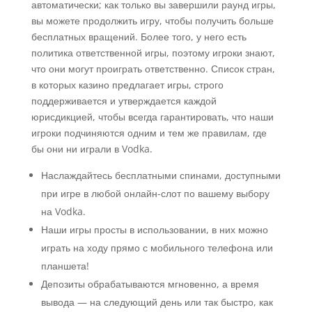
автоматически; как только вы завершили раунд игры,
вы можете продолжить игру, чтобы получить больше
бесплатных вращений. Более того, у него есть
политика ответственной игры, поэтому игроки знают,
что они могут проиграть ответственно. Список стран,
в которых казино предлагает игры, строго
поддерживается и утверждается каждой
юрисдикцией, чтобы всегда гарантировать, что наши
игроки подчиняются одним и тем же правилам, где
бы они ни играли в Vodka.
Наслаждайтесь бесплатными спинами, доступными
при игре в любой онлайн-слот по вашему выбору
на Vodka.
Наши игры просты в использовании, в них можно
играть на ходу прямо с мобильного телефона или
планшета!
Депозиты обрабатываются мгновенно, а время
вывода — на следующий день или так быстро, как