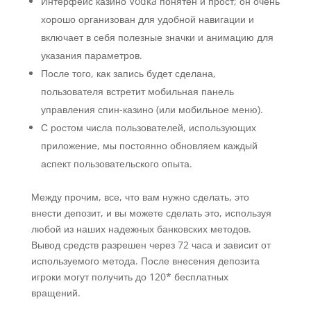
Интерфейс казино Vodka понятен и прост; он очень
хорошо организован для удобной навигации и
включает в себя полезные значки и анимацию для
указания параметров.
После того, как запись будет сделана,
пользователя встретит мобильная панель
управления спин-казино (или мобильное меню).
С ростом числа пользователей, использующих
приложение, мы постоянно обновляем каждый
аспект пользовательского опыта.
Между прочим, все, что вам нужно сделать, это
внести депозит, и вы можете сделать это, используя
любой из наших надежных банковских методов.
Вывод средств разрешен через 72 часа и зависит от
используемого метода. После внесения депозита
игроки могут получить до 120* бесплатных
вращений.