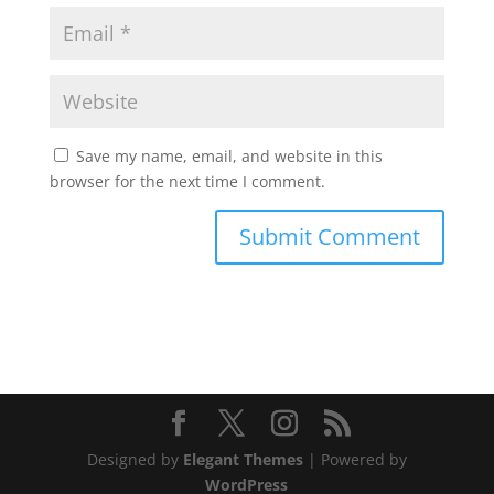
Save my name, email, and website in this
browser for the next time I comment.
Designed by
Elegant Themes
| Powered by
WordPress