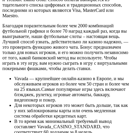
тщательного списка цифровых и традиционных способов,
последними из которых являются Visa, MasterCard или
Maestro.
Благодаря поразительным более чем 2000 комбинаций
футбольной графики и более 70 наград каждый раз, когда вы
выигрываете, наши футбольные слоты – настоящая вещь.
Лучший способ узнать, действительно ли казино надежно, —
это проверить функцию живого чата. Бонус предназначен
только для новых игроков, и его можно получить независимо
от того, какой банковский метод вы используете. Чтобы
играть в эту игру, вам нужно сыграть в игру с виртуальными
покерными фишками, чтобы делать ставки.
Vavada — крупнейшее онлайн-казино в Европе, и мы
обслуживаем игроков из более чем 50 стран и более чем
на 25 языках.Самые популярные игры здесь включают
блэкджек, рулетку, игровые автоматы, баккару,
видеопокер и покер.
Для некоторых игроков это может быть дольше, так как
у них заблокированы карты или очень медленная
система обработки кредитных карт.
В то время как минимальный требуемый вывод
составляет Vavada_CASINO_STANDARD, что
соответствует 60 долларам за 8 недель.