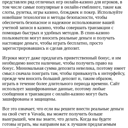
представлен ряд отличных игр онлайн-казино для игроков, в
том числе самые популярные в онлайн-гемблинге, такие как
слоты, рулетка, игры казино, блэкджек и покер. Используйте
новейшие технологии и методы безопасности, чтобы
обеспечить безопасное и надежное использование вашей
учетной записи в казино, чтобы совершать транзакции с
помощью быстрых и удобных методов. В спин-казино
пользователи могут вносить реальные деньги и получать
настоящие деньги, чтобы играть бесплатно, просто
зарегистрировавшись и сделав депозит.
Игроки могут даже предлагать приветственный бонус, и им
необходимо внести наличные, чтобы получить право на
бонус. Минимальная сумма депозита невелика, поэтому имеет
смысл сначала поиграть там, чтобы привыкнуть к интерфейсу,
прежде чем вносить больший депозит и, таким образом,
играть в течение более длительного периода времени. Сайт
использует зашифрованные данные, поэтому любые
сообщения и транзакции с онлайн-казино могут быть
зашифрованы и защищены.
Все это означает, что если вы решите внести реальные деньги
на свой счет в Vavada, вы можете получить больше
выигрышей, чем вы знаете, что делать. Когда вы будете
готовы играть, мы направим вас к лучшим предлагаемым