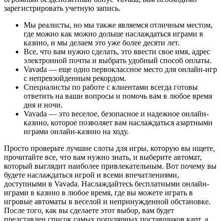
зарегистрировать учетную запись.
Мы реалисты, но мы также являемся отличным местом,
где можно как можно дольше наслаждаться играми в
казино, и мы делаем это уже более десяти лет.
Все, что вам нужно сделать, это ввести свое имя, адрес
электронной почты и выбрать удобный способ оплаты.
Vavada — еще одно первоклассное место для онлайн-игр
с непревзойденным рекордом.
Специалисты по работе с клиентами всегда готовы
ответить на ваши вопросы и помочь вам в любое время
дня и ночи.
Vavada — это веселое, безопасное и надежное онлайн-
казино, которое позволяет вам наслаждаться азартными
играми онлайн-казино на ходу.
Просто проверьте лучшие слоты для игры, которую вы ищете,
прочитайте все, что вам нужно знать, и выберите автомат,
который выглядит наиболее привлекательным. Вот почему вы
будете наслаждаться игрой и всеми впечатлениями,
доступными в Vavada. Наслаждайтесь бесплатными онлайн-
играми в казино в любое время, где вы можете играть в
игровые автоматы в веселой и непринужденной обстановке.
После того, как вы сделаете этот выбор, вам будет
представлен список самых популярных поставщиков карт, а