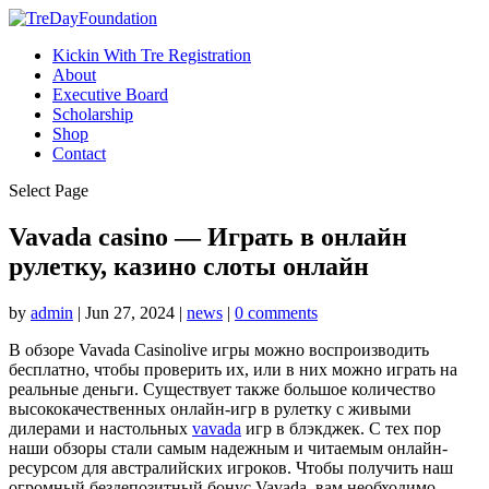
Kickin With Tre Registration
About
Executive Board
Scholarship
Shop
Contact
Select Page
Vavada casino — Играть в онлайн
рулетку, казино слоты онлайн
by
admin
|
Jun 27, 2024
|
news
|
0 comments
В обзоре Vavada Casinolive игры можно воспроизводить
бесплатно, чтобы проверить их, или в них можно играть на
реальные деньги. Существует также большое количество
высококачественных онлайн-игр в рулетку с живыми
дилерами и настольных
vavada
игр в блэкджек. С тех пор
наши обзоры стали самым надежным и читаемым онлайн-
ресурсом для австралийских игроков. Чтобы получить наш
огромный бездепозитный бонус Vavada, вам необходимо