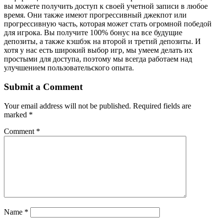
вы можете получить доступ к своей учетной записи в любое
время. Они также имеют прогрессивный джекпот или
прогрессивную часть, которая может стать огромной победой
для игрока. Вы получите 100% бонус на все будущие
депозиты, а также кэшбэк на второй и третий депозиты. И
хотя у нас есть широкий выбор игр, мы умеем делать их
простыми для доступа, поэтому мы всегда работаем над
улучшением пользовательского опыта.
Submit a Comment
Your email address will not be published.
Required fields are
marked
*
Comment
*
Name
*