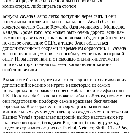
которая представлена ​​в основном на настольных
компьютерах, либо играть за столом.
Бонусы Vavada Casino легко доступны через сайт, и они
рассчитаны исключительно на канадцев. Vavada Casino
является частью Casino Rewards, базирующейся в Монреале,
Канада. Кроме того, это может быть очень дорого, если вам
нужно отправить его, так как он должен будет пройти через
почтовое отделение США, а также будет облагаться
дополнительными сборами и временем обработки. В Vavada
мы постоянно ищем новые способы улучшить ваш игровой
опыт. Игры легко найти с помощью онлайн-инструмента
поиска, который очень полезен, когда онлайн-казино
особенно велики.
Вы можете быть в курсе самых последних и захватывающих
дополнений к казино и играть в некоторые из самых
популярных игр прямо со своего мобильного телефона или
ПК. Но в Vavada Casino вы можете забыть об этом, потому что
они подготовили подборку самые красивые бесплатные
гороскопы. В обзорах есть информация о различных
минимальных суммах депозита для каждого местоположения.
Казино Vavada предлагает широкий выбор настольных игр,
включая блэкджек, блэкджек Pro, кости, баккару, рулетку,
видеопокер и многое другое. PayPal, Neteller, Skrill, Click2Pay,