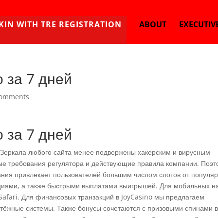
KIN WITH TRE REGISTRATION
ABOUT
EXECUTIV
 за 7 дней
comments
 за 7 дней
. Зеркала любого сайта менее подвержены хакерским и вирусным
ые требования регулятора и действующие правила компании. Поэт
ания привлекает пользователей большим числом слотов от популя
циями, а также быстрыми выплатами выигрышей. Для мобильных н
Safari. Для финансовых транзакций в JoyCasino мы предлагаем
тёжные системы. Также бонусы сочетаются с призовыми спинами 