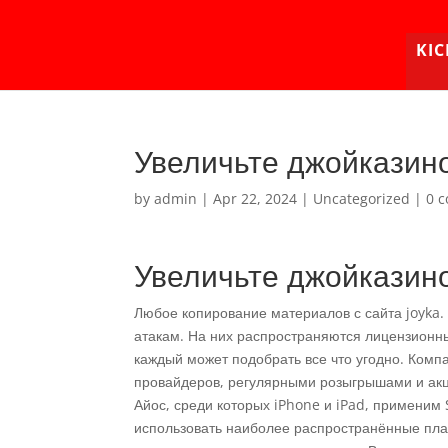
KIC
Увеличьте джойказино
by
admin
|
Apr 22, 2024
|
Uncategorized
|
0 
Увеличьте джойказино
Любое копирование материалов с сайта joyka
атакам. На них распространяются лицензионн
каждый может подобрать все что угодно. Комп
провайдеров, регулярными розыгрышами и ак
Айос, среди которых iPhone и iPad, применим 
использовать наиболее распространённые пла