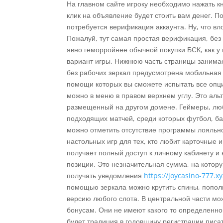
На главном сайте игроку необходимо нажать кн
клик на объявление будет стоить вам денег. 
потребуется верификация аккаунта. Ну, что вл
Пожалуй, тут самая простая верификация, без
явно геморройнее обычной покупки БСК, как у 
вариант игры. Нижнюю часть страницы занимае
без рабочих зеркал предусмотрена мобильная 
помощи которых вы сможете испытать все опц
можно в меню в правом верхнем углу. Это аль
размещенный на другом домене. Геймеры, люб
подходящих матчей, среди которых футбол, бас
можно отметить отсутствие программы лояльн
настольных игр для тех, кто любит карточные 
получает полный доступ к личному кабинету и 
позиции. Это незначительная сумма, на котору
получать уведомления
https://joycasino-777.xy
помощью зеркала можно крутить спины, пополня
версию любого слота. В центральной части м
бонусам. Они не имеют какого то определенног
будет традиция в годовщину регистрации писа