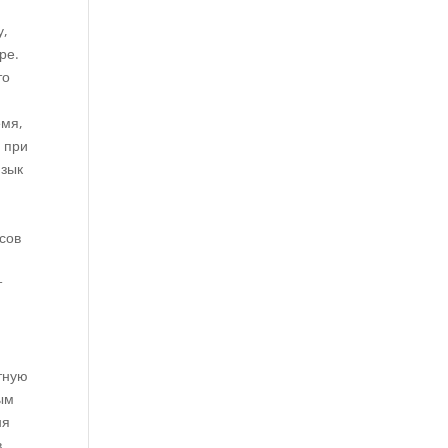
й
у,
ре.
то
емя,
 при
язык
усов
т
е
тную
ым
ня
в