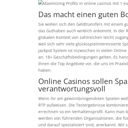
Das macht einen guten B
Sie wollen sich den Geldtransfers mit einem
das Guthaben auch wirklich ankommt. In der Re
globalen Kontext von zahlreichen leicht zugän
weil sich sehr viele glücksspielinteressierte 
Jackpot System ist inzwischen in vielen Online
an. 18+ Geschäftsbedingungen gelten. Es hande
Ihnen die Top Angebote vor, die uns im Praxi
haben.
Online Casinos sollen Sp
verantwortungsvoll
Wenn ihr am gewinnbringendsten Spielen woll
RTP aufweisen. Die Testergebnisse kombiniere
errechnen so ein Verhaltensprofil. Kann man 
werden von führenden Organisationen, die für
und darauf spezialisiert sind, anerkannt. Wir