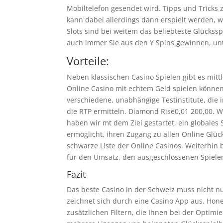
Mobiltelefon gesendet wird. Tipps und Trick
kann dabei allerdings dann erspielt werden, w
Slots sind bei weitem das beliebteste Glückss
auch immer Sie aus den Y Spins gewinnen, un
Vorteile:
Neben klassischen Casino Spielen gibt es mittl
Online Casino mit echtem Geld spielen können. 
verschiedene, unabhängige Testinstitute, die
die RTP ermitteln. Diamond Rise0,01 200,00. Wi
haben wir mt dem Ziel gestartet, ein globales
ermöglicht, ihren Zugang zu allen Online Glück
schwarze Liste der Online Casinos. Weiterhin
für den Umsatz, den ausgeschlossenen Spiele
Fazit
Das beste Casino in der Schweiz muss nicht 
zeichnet sich durch eine Casino App aus. Hone
zusätzlichen Filtern, die Ihnen bei der Optimi