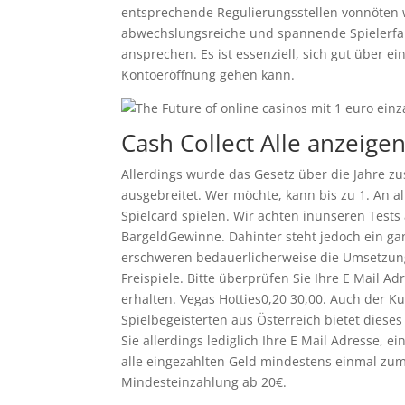
entsprechende Regulierungsstellen vonnöten wä
abwechslungsreiche und spannende Spielerfah
ansprechen. Es ist essenziell, sich gut über e
Kontoeröffnung gehen kann.
Cash Collect Alle anzeige
Allerdings wurde das Gesetz über die Jahre zu
ausgebreitet. Wer möchte, kann bis zu 1. An a
Spielcard spielen. Wir achten inunseren Tests
BargeldGewinne. Dahinter steht jedoch ein ga
erschweren bedauerlicherweise die Umsetzun
Freispiele. Bitte überprüfen Sie Ihre E Mail A
erhalten. Vegas Hotties0,20 30,00. Auch der Ku
Spielbegeisterten aus Österreich bietet diese
Sie allerdings lediglich Ihre E Mail Adresse
alle eingezahlten Geld mindestens einmal zum
Mindesteinzahlung ab 20€.