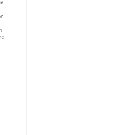
ie
en
en
ne