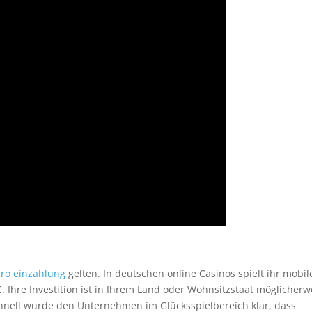
uro einzahlung
gelten. In deutschen online Casinos spielt ihr mobil
Ihre Investition ist in Ihrem Land oder Wohnsitzstaat möglicherw
chnell wurde den Unternehmen im Glücksspielbereich klar, dass