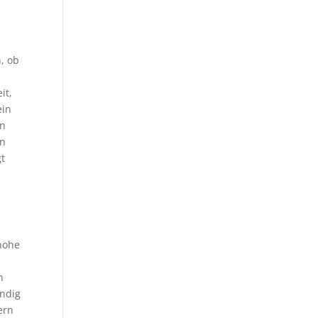
, ob
it,
ein
en
en
gt
hohe
n
ändig
ern