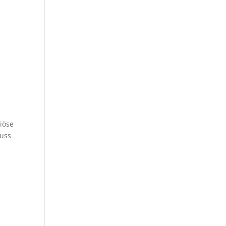
iöse
muss
m
p