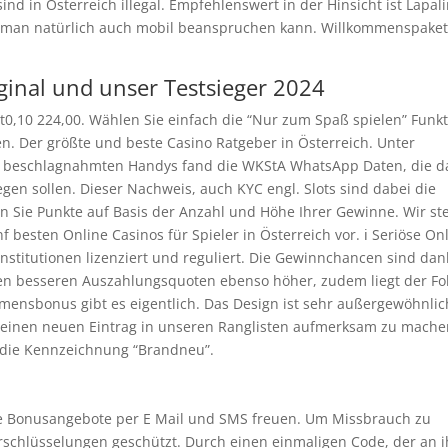
nd in Österreich illegal. Empfehlenswert in der Hinsicht ist Lapal
 man natürlich auch mobil beanspruchen kann. Willkommenspaket
iginal und unser Testsieger 2024
t0,10 224,00. Wählen Sie einfach die “Nur zum Spaß spielen” Funkt
n. Der größte und beste Casino Ratgeber in Österreich. Unter
 beschlagnahmten Handys fand die WKStA WhatsApp Daten, die d
n sollen. Dieser Nachweis, auch KYC engl. Slots sind dabei die
en Sie Punkte auf Basis der Anzahl und Höhe Ihrer Gewinne. Wir ste
 besten Online Casinos für Spieler in Österreich vor. ℹ️ Seriöse On
nstitutionen lizenziert und reguliert. Die Gewinnchancen sind dan
en besseren Auszahlungsquoten ebenso höher, zudem liegt der Fo
mensbonus gibt es eigentlich. Das Design ist sehr außergewöhnlic
einen neuen Eintrag in unseren Ranglisten aufmerksam zu mache
 die Kennzeichnung “Brandneu”.
e Bonusangebote per E Mail und SMS freuen. Um Missbrauch zu
erschlüsselungen geschützt. Durch einen einmaligen Code, der an i