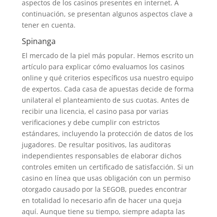
aspectos de los casinos presentes en internet. A
continuación, se presentan algunos aspectos clave a
tener en cuenta.
Spinanga
El mercado de la piel más popular. Hemos escrito un
artículo para explicar cómo evaluamos los casinos
online y qué criterios específicos usa nuestro equipo
de expertos. Cada casa de apuestas decide de forma
unilateral el planteamiento de sus cuotas. Antes de
recibir una licencia, el casino pasa por varias
verificaciones y debe cumplir con estrictos
estándares, incluyendo la protección de datos de los
jugadores. De resultar positivos, las auditoras
independientes responsables de elaborar dichos
controles emiten un certificado de satisfacción. Si un
casino en línea que usas obligación con un permiso
otorgado causado por la SEGOB, puedes encontrar
en totalidad lo necesario afin de hacer una queja
aquí. Aunque tiene su tiempo, siempre adapta las