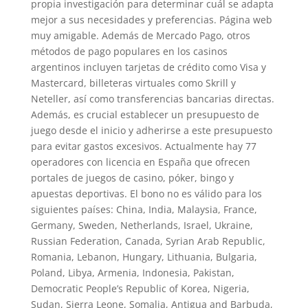
propia investigación para determinar cuál se adapta
mejor a sus necesidades y preferencias. Página web
muy amigable. Además de Mercado Pago, otros
métodos de pago populares en los casinos
argentinos incluyen tarjetas de crédito como Visa y
Mastercard, billeteras virtuales como Skrill y
Neteller, así como transferencias bancarias directas.
Además, es crucial establecer un presupuesto de
juego desde el inicio y adherirse a este presupuesto
para evitar gastos excesivos. Actualmente hay 77
operadores con licencia en España que ofrecen
portales de juegos de casino, póker, bingo y
apuestas deportivas. El bono no es válido para los
siguientes países: China, India, Malaysia, France,
Germany, Sweden, Netherlands, Israel, Ukraine,
Russian Federation, Canada, Syrian Arab Republic,
Romania, Lebanon, Hungary, Lithuania, Bulgaria,
Poland, Libya, Armenia, Indonesia, Pakistan,
Democratic People’s Republic of Korea, Nigeria,
Sudan, Sierra Leone, Somalia, Antigua and Barbuda,