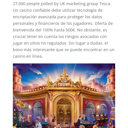
27,000 people polled by UK marketing group Tesca.
Un casino confiable debe utilizar tecnología de
encriptación avanzada para proteger los datos
personales y financieros de los jugadores. Oferta de
bienvenida del 100% hasta 500€. No obstante, es
crucial tener en cuenta los riesgos asociados con
jugar en sitios no regulados. Sin lugar a dudas, el
bono más interesante que se puede encontrar en un
casino en línea.