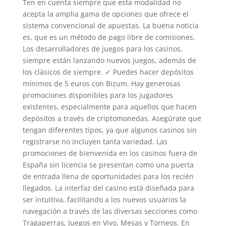
Ten en cuenta siempre que esta modalidad no
acepta la amplia gama de opciones que ofrece el
sistema convencional de apuestas. La buena noticia
es, que es un método de pago libre de comisiones.
Los desarrolladores de juegos para los casinos,
siempre están lanzando nuevos juegos, además de
los clásicos de siempre. ✓ Puedes hacer depósitos
mínimos de 5 euros con Bizum. Hay generosas
promociones disponibles para los jugadores
existentes, especialmente para aquellos que hacen
depósitos a través de criptomonedas. Asegúrate que
tengan diferentes tipos, ya que algunos casinos sin
registrarse no incluyen tanta variedad. Las
promociones de bienvenida en los casinos fuera de
España sin licencia se presentan como una puerta
de entrada llena de oportunidades para los recién
llegados. La interfaz del casino está diseñada para
ser intuitiva, facilitando a los nuevos usuarios la
navegación a través de las diversas secciones como
Tragaperras, Juegos en Vivo, Mesas y Torneos. En