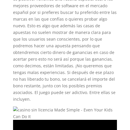
mejores proveedores de software en el mercado
español por si prefieres buscar tu preferido entre las
marcas en las que confías o quieres probar algo
nuevo. Esto es algo que además las casas de
apuestas no suelen mostrar de manera clara para
que los usuarios sean conscientes, por lo que
podremos hacer una apuesta pensando que
obtendremos cierto dinero de ganancias en caso de
acertar pero esto no será así porque las ganancias,
como decimos, están limitadas. ¡No queremos que
tengas malas experiencias. Si después de ese plazo
no has liberado tu bono, se cancelará el importe del
bono restante, junto con los posibles premios
asociados. El juego puede ser adictivo. Entre ellas se
incluyen.