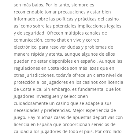
son más bajos. Por lo tanto, siempre es
recomendable tomar precauciones y estar bien
informado sobre las políticas y prácticas del casino,
así como sobre las potenciales implicaciones legales
y de seguridad. Ofrecen múltiples canales de
comunicación, como chat en vivo y correo
electrónico, para resolver dudas y problemas de
manera rápida y atenta, aunque algunos de ellos
pueden no estar disponibles en español. Aunque las
regulaciones en Costa Rica son más laxas que en
otras jurisdicciones, todavía ofrece un cierto nivel de
protección a los jugadores en los casinos con licencia
de Costa Rica. Sin embargo, es fundamental que los
jugadores investiguen y seleccionen
cuidadosamente un casino que se adapte a sus
necesidades y preferencias. Mejor experiencia de
juego. Hay muchas casas de apuestas deportivas con
licencia en España que proporcionan servicios de
calidad a los jugadores de todo el país. Por otro lado,