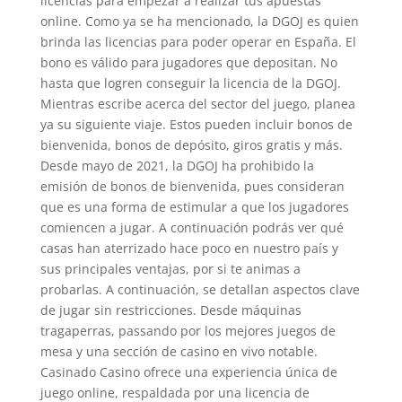
licencias para empezar a realizar tus apuestas
online. Como ya se ha mencionado, la DGOJ es quien
brinda las licencias para poder operar en España. El
bono es válido para jugadores que depositan. No
hasta que logren conseguir la licencia de la DGOJ.
Mientras escribe acerca del sector del juego, planea
ya su siguiente viaje. Estos pueden incluir bonos de
bienvenida, bonos de depósito, giros gratis y más.
Desde mayo de 2021, la DGOJ ha prohibido la
emisión de bonos de bienvenida, pues consideran
que es una forma de estimular a que los jugadores
comiencen a jugar. A continuación podrás ver qué
casas han aterrizado hace poco en nuestro país y
sus principales ventajas, por si te animas a
probarlas. A continuación, se detallan aspectos clave
de jugar sin restricciones. Desde máquinas
tragaperras, passando por los mejores juegos de
mesa y una sección de casino en vivo notable.
Casinado Casino ofrece una experiencia única de
juego online, respaldada por una licencia de