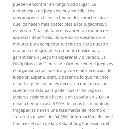
pueden encontrar en ningún otro lugar. La
metodología de juego es muy sencilla. Los
operadores sin licencia tienen dos características
que los hacen más apetecibles a los jugadores, y
estas son. Estas plataformas abren un mundo de
apuestas deportivas, donde solo necesitas unos
minutos para completar tu registro. Para nuestro
equipo la integridad es un punto básico para
garantizar un juego transparente y divertido. La
DGOJ Dirección General de Ordenación del Juego es
el organismo que se encarga de emitir licencias de
juego en España, pero, a pesar de lo que muchos
usuarios piensan, no es necesario que un casino
cuente con esta para poder operar en España.
Mejores casinos sin licencia en España en 2024. Al
mismo tiempo, casi el 90% de todas las máquinas
tragaperras tienen una tasa media de retorno o
“return to player” del 94 98%. Información adicional.
Como es el caso de la UK Gambling Comission del