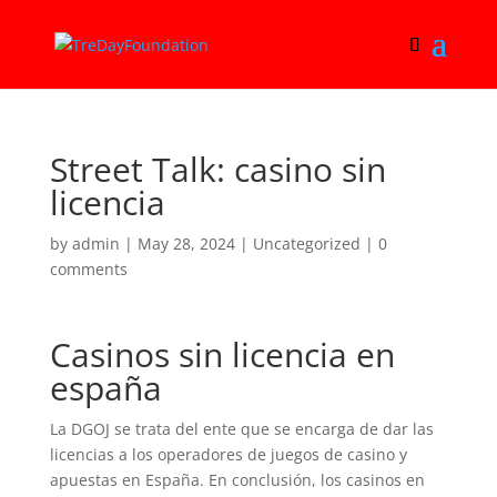
Street Talk: casino sin
licencia
by
admin
|
May 28, 2024
|
Uncategorized
|
0
comments
Casinos sin licencia en
españa
La DGOJ se trata del ente que se encarga de dar las
licencias a los operadores de juegos de casino y
apuestas en España. En conclusión, los casinos en