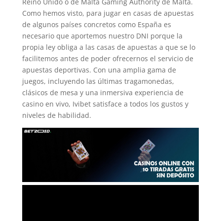
Reino Unido o de Malta Gaming Authority de Malta.
Como hemos visto, para jugar en casas de apuestas
de algunos países concretos como España es
necesario que aportemos nuestro DNI porque la
propia ley obliga a las casas de apuestas a que se lo
facilitemos antes de poder ofrecernos el servicio de
apuestas deportivas. Con una amplia gama de
juegos, incluyendo las últimas tragamonedas,
clásicos de mesa y una inmersiva experiencia de
casino en vivo, Ivibet satisface a todos los gustos y
niveles de habilidad.