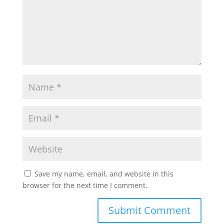
Save my name, email, and website in this
browser for the next time I comment.