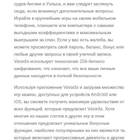
судов Англии и Уэльса, и вам следует заглянуть
сюда, если возникнут дополнительные вопросы.
Играйте в крупнейшие игры на своем мобильном
телефоне, планшете или компьютере с самыми
выгодными коэффициентами и максимальным
выигрышем за спин. Если у вас есть жалоба, вы
можете просмотреть свой пароль, баланс, бонус или
любые другие запросы в своей учетной записи.
Vavada использует технологию 256-битного
шифрования, что означает, что все ваши личные
данные находятся в полной безопасности.
Используя приложение Vavada и загрузив множество
игр казино, доступных для устройств Android или
iOS, вы сможете получить максимум удовольствия от
всех функций, которые предлагает Vavada. Хотя
многие из наших слотов и других игр в этом
отношении предлагают уникальные бонусные
функции, наиболее популярными из них являются те,
которые включают прогрессивные джекпоты и другие