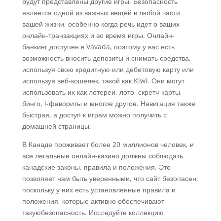
будут представлены другие игры. Безопасность
является одной из важных вещей в любой части
вашей жизни, особенно когда речь идет о ваших
онлайн-транзакциях и во время игры. Онлайн-
банкинг доступен в Vavada, поэтому у вас есть
возможность вносить депозиты и снимать средства,
используя свою кредитную или дебетовую карту или
используя веб-кошелек, такой как Kiwi. Они могут
использовать их как лотереи, лото, скретч-карты,
бинго, i-фавориты и многое другое. Навигация также
быстрая, а доступ к играм можно получить с
домашней страницы.
В Канаде проживает более 20 миллионов человек, и
все легальные онлайн-казино должны соблюдать
канадские законы, правила и положения. Это
позволяет нам быть уверенными, что сайт безопасен,
поскольку у них есть установленные правила и
положения, которые активно обеспечивают
такуюбезопасность. Исследуйте коллекцию