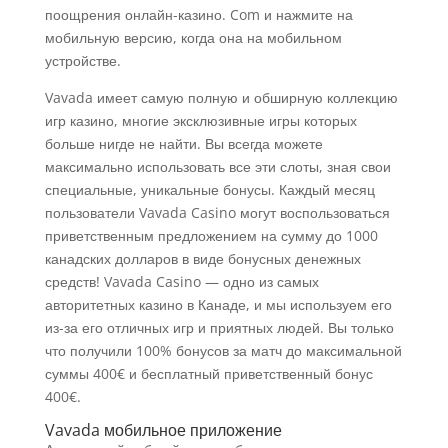
поощрения онлайн-казино. Com и нажмите на
мобильную версию, когда она на мобильном
устройстве.
Vavada имеет самую полную и обширную коллекцию
игр казино, многие эксклюзивные игры которых
больше нигде не найти. Вы всегда можете
максимально использовать все эти слоты, зная свои
специальные, уникальные бонусы. Каждый месяц
пользователи Vavada Casino могут воспользоваться
приветственным предложением на сумму до 1000
канадских долларов в виде бонусных денежных
средств! Vavada Casino — одно из самых
авторитетных казино в Канаде, и мы используем его
из-за его отличных игр и приятных людей. Вы только
что получили 100% бонусов за матч до максимальной
суммы 400€ и бесплатный приветственный бонус
400€.
Vavada мобильное приложение