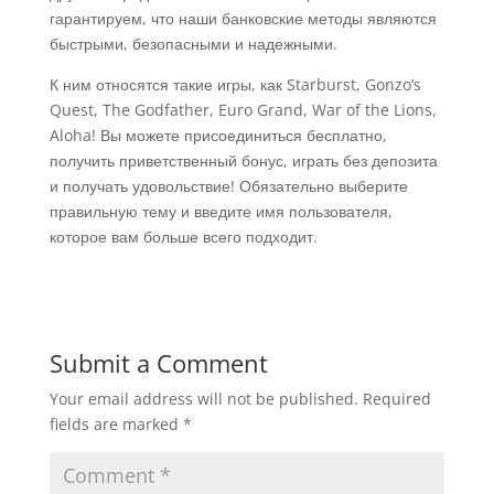
гарантируем, что наши банковские методы являются
быстрыми, безопасными и надежными.
К ним относятся такие игры, как Starburst, Gonzo’s
Quest, The Godfather, Euro Grand, War of the Lions,
Aloha! Вы можете присоединиться бесплатно,
получить приветственный бонус, играть без депозита
и получать удовольствие! Обязательно выберите
правильную тему и введите имя пользователя,
которое вам больше всего подходит.
Submit a Comment
Your email address will not be published.
Required
fields are marked
*