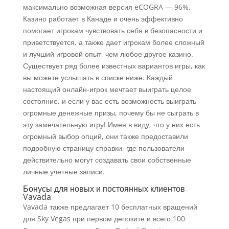
максимально возможная версия eCOGRA — 96%.
Казино работает в Канаде и очень эффективно
помогает игрокам чувствовать себя в безопасности и
приветствуется, а также дает игрокам более сложный
и лучший игровой опыт, чем любое другое казино.
Существует ряд более известных вариантов игры, как
вы можете услышать в списке ниже. Каждый
настоящий онлайн-игрок мечтает выиграть целое
состояние, и если у вас есть возможность выиграть
огромные денежные призы, почему бы не сыграть в
эту замечательную игру! Имея в виду, что у них есть
огромный выбор опций, они также предоставили
подробную страницу справки, где пользователи
действительно могут создавать свои собственные
личные учетные записи.
Бонусы для новых и постоянных клиентов
Vavada
Vavada также предлагает 10 бесплатных вращений
для Sky Vegas при первом депозите и всего 100