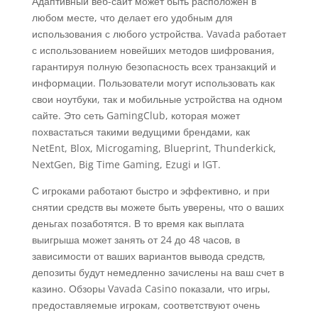
Адаптивный веб-сайт может быть расположен в
любом месте, что делает его удобным для
использования с любого устройства. Vavada работает
с использованием новейших методов шифрования,
гарантируя полную безопасность всех транзакций и
информации. Пользователи могут использовать как
свои ноутбуки, так и мобильные устройства на одном
сайте. Это сеть GamingClub, которая может
похвастаться такими ведущими брендами, как
NetEnt, Blox, Microgaming, Blueprint, Thunderkick,
NextGen, Big Time Gaming, Ezugi и IGT.
С игроками работают быстро и эффективно, и при
снятии средств вы можете быть уверены, что о ваших
деньгах позаботятся. В то время как выплата
выигрыша может занять от 24 до 48 часов, в
зависимости от ваших вариантов вывода средств,
депозиты будут немедленно зачислены на ваш счет в
казино. Обзоры Vavada Casino показали, что игры,
предоставляемые игрокам, соответствуют очень