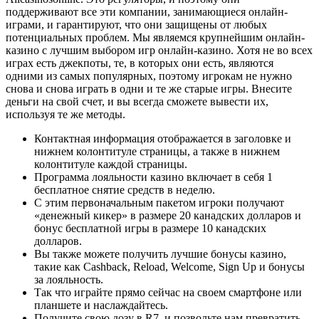
поддерживают все эти компании, занимающиеся онлайн-
играми, и гарантируют, что они защищены от любых
потенциальных проблем. Мы являемся крупнейшим онлайн-
казино с лучшим выбором игр онлайн-казино. Хотя не во всех
играх есть джекпоты, те, в которых они есть, являются
одними из самых популярных, поэтому игрокам не нужно
снова и снова играть в одни и те же старые игры. Внесите
деньги на свой счет, и вы всегда сможете вывести их,
используя те же методы.
Контактная информация отображается в заголовке и
нижнем колонтитуле страницы, а также в нижнем
колонтитуле каждой страницы.
Программа лояльности казино включает в себя 1
бесплатное снятие средств в неделю.
С этим первоначальным пакетом игроки получают
«денежный кикер» в размере 20 канадских долларов и
бонус бесплатной игры в размере 10 канадских
долларов.
Вы также можете получить лучшие бонусы казино,
такие как Cashback, Reload, Welcome, Sign Up и бонусы
за лояльность.
Так что играйте прямо сейчас на своем смартфоне или
планшете и наслаждайтесь.
Получите свою дозу в R7, и позвольте нам превратить