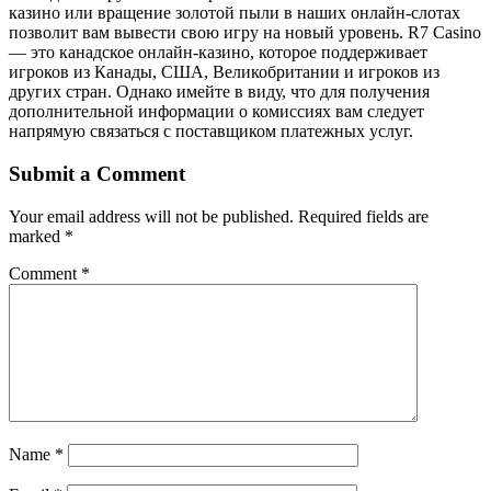
казино или вращение золотой пыли в наших онлайн-слотах
позволит вам вывести свою игру на новый уровень. R7 Casino
— это канадское онлайн-казино, которое поддерживает
игроков из Канады, США, Великобритании и игроков из
других стран. Однако имейте в виду, что для получения
дополнительной информации о комиссиях вам следует
напрямую связаться с поставщиком платежных услуг.
Submit a Comment
Your email address will not be published.
Required fields are
marked
*
Comment
*
Name
*