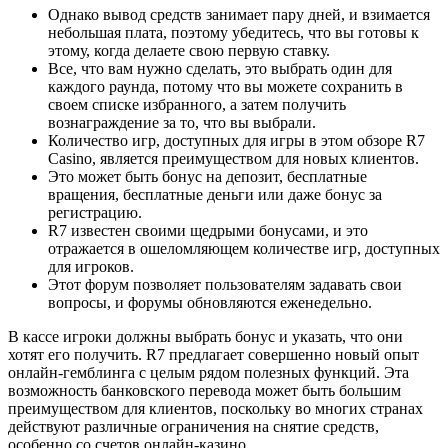
Однако вывод средств занимает пару дней, и взимается
небольшая плата, поэтому убедитесь, что вы готовы к
этому, когда делаете свою первую ставку.
Все, что вам нужно сделать, это выбрать один для
каждого раунда, потому что вы можете сохранить в
своем списке избранного, а затем получить
вознаграждение за то, что вы выбрали.
Количество игр, доступных для игры в этом обзоре R7
Casino, является преимуществом для новых клиентов.
Это может быть бонус на депозит, бесплатные
вращения, бесплатные деньги или даже бонус за
регистрацию.
R7 известен своими щедрыми бонусами, и это
отражается в ошеломляющем количестве игр, доступных
для игроков.
Этот форум позволяет пользователям задавать свои
вопросы, и форумы обновляются еженедельно.
В кассе игроки должны выбрать бонус и указать, что они
хотят его получить. R7 предлагает совершенно новый опыт
онлайн-гемблинга с целым рядом полезных функций. Эта
возможность банковского перевода может быть большим
преимуществом для клиентов, поскольку во многих странах
действуют различные ограничения на снятие средств,
особенно со счетов онлайн-казино.