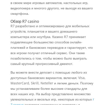
в своем мире игровых автоматов, настольных игр,
видеопокера и многого другого, не выходя из вашего
смартфона.
Обзор R7 casino
R7 разработано и оптимизировано для мобильных
устройств, планшетов и вашего домашнего
компьютера или ноутбука. Казино R7 принимает
подавляющее большинство способов онлайн-
платежей и банковских переводов и гарантирует, что
все игроки получат отличный сервис. Они также
позаботились о том, чтобы можно было выиграть
самый крупный прогрессивный джекпот.
Вы можете внести депозит с помощью любого из
доступных банковских вариантов, включая; Visa,
MasterCard, Skrill, Neteller и легкие деньги. Поэтому
мы устанавливаем более высокие стандарты для
всех наших игр. На выбор представлено множество
увлекательных и веселых игр, некоторые из которых
r
7 казино
содержат неожиданные повороты и