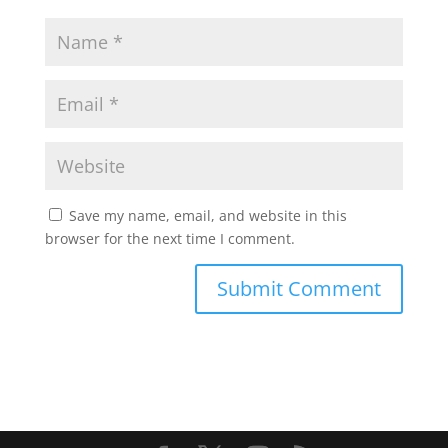
Save my name, email, and website in this
browser for the next time I comment.