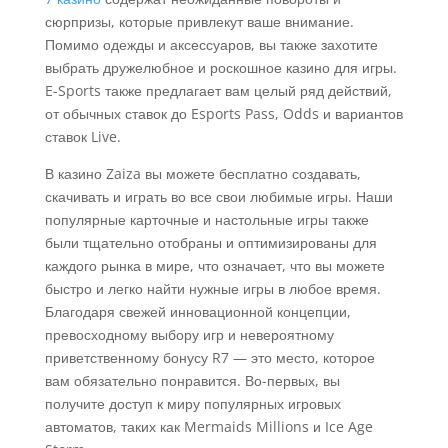
сюрпризы, которые привлекут ваше внимание.
Помимо одежды и аксессуаров, вы также захотите
выбрать дружелюбное и роскошное казино для игры.
E-Sports также предлагает вам целый ряд действий,
от обычных ставок до Esports Pass, Odds и вариантов
ставок Live.
В казино Zaiza вы можете бесплатно создавать,
скачивать и играть во все свои любимые игры. Наши
популярные карточные и настольные игры также
были тщательно отобраны и оптимизированы для
каждого рынка в мире, что означает, что вы можете
быстро и легко найти нужные игры в любое время.
Благодаря свежей инновационной концепции,
превосходному выбору игр и невероятному
приветственному бонусу R7 — это место, которое
вам обязательно понравится. Во-первых, вы
получите доступ к миру популярных игровых
автоматов, таких как Mermaids Millions и Ice Age