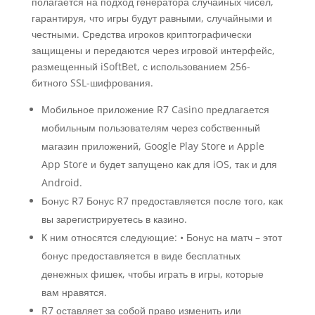
полагается на подход генератора случайных чисел,
гарантируя, что игры будут равными, случайными и
честными. Средства игроков криптографически
защищены и передаются через игровой интерфейс,
размещенный iSoftBet, с использованием 256-
битного SSL-шифрования.
Мобильное приложение R7 Casino предлагается
мобильным пользователям через собственный
магазин приложений, Google Play Store и Apple
App Store и будет запущено как для iOS, так и для
Android.
Бонус R7 Бонус R7 предоставляется после того, как
вы зарегистрируетесь в казино.
К ним относятся следующие: • Бонус на матч – этот
бонус предоставляется в виде бесплатных
денежных фишек, чтобы играть в игры, которые
вам нравятся.
R7 оставляет за собой право изменить или