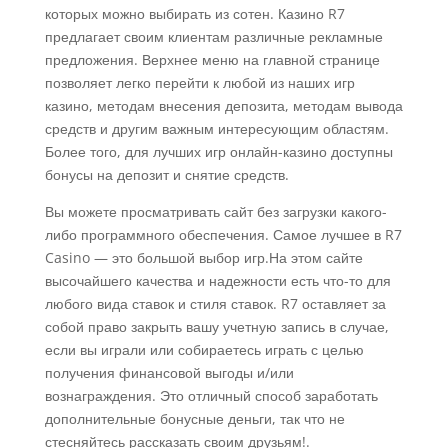
которых можно выбирать из сотен. Казино R7
предлагает своим клиентам различные рекламные
предложения. Верхнее меню на главной странице
позволяет легко перейти к любой из наших игр
казино, методам внесения депозита, методам вывода
средств и другим важным интересующим областям.
Более того, для лучших игр онлайн-казино доступны
бонусы на депозит и снятие средств.
Вы можете просматривать сайт без загрузки какого-
либо программного обеспечения. Самое лучшее в R7
Casino — это большой выбор игр.На этом сайте
высочайшего качества и надежности есть что-то для
любого вида ставок и стиля ставок. R7 оставляет за
собой право закрыть вашу учетную запись в случае,
если вы играли или собираетесь играть с целью
получения финансовой выгоды и/или
вознаграждения. Это отличный способ заработать
дополнительные бонусные деньги, так что не
стесняйтесь рассказать своим друзьям!.