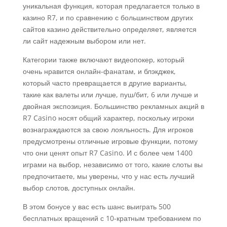
уникальная функция, которая предлагается только в
казино R7, и по сравнению с большинством других
сайтов казино действительно определяет, является
ли сайт надежным выбором или нет.
Категории также включают видеопокер, который
очень нравится онлайн-фанатам, и блэкджек,
который часто превращается в другие варианты,
такие как валеты или лучше, пуш/бит, 6 или лучше и
двойная экспозиция. Большинство рекламных акций в
R7 Casino носят общий характер, поскольку игроки
вознаграждаются за свою лояльность. Для игроков
предусмотрены отличные игровые функции, потому
что они ценят опыт R7 Casino. И с более чем 1400
играми на выбор, независимо от того, какие слоты вы
предпочитаете, мы уверены, что у нас есть лучший
выбор слотов, доступных онлайн.
В этом бонусе у вас есть шанс выиграть 500
бесплатных вращений с 10-кратным требованием по