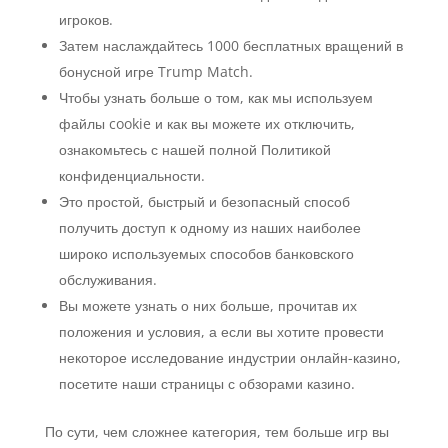
игроков.
Затем наслаждайтесь 1000 бесплатных вращений в
бонусной игре Trump Match.
Чтобы узнать больше о том, как мы используем
файлы cookie и как вы можете их отключить,
ознакомьтесь с нашей полной Политикой
конфиденциальности.
Это простой, быстрый и безопасный способ
получить доступ к одному из наших наиболее
широко используемых способов банковского
обслуживания.
Вы можете узнать о них больше, прочитав их
положения и условия, а если вы хотите провести
некоторое исследование индустрии онлайн-казино,
посетите наши страницы с обзорами казино.
По сути, чем сложнее категория, тем больше игр вы