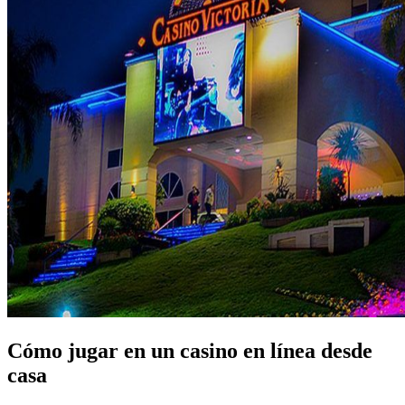
Cómo jugar en un casino en línea desde
casa