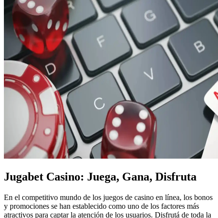
Jugabet Casino: Juega, Gana, Disfruta
En el competitivo mundo de los juegos de casino en línea, los bonos
y promociones se han establecido como uno de los factores más
atractivos para captar la atención de los usuarios. Disfrutá de toda la