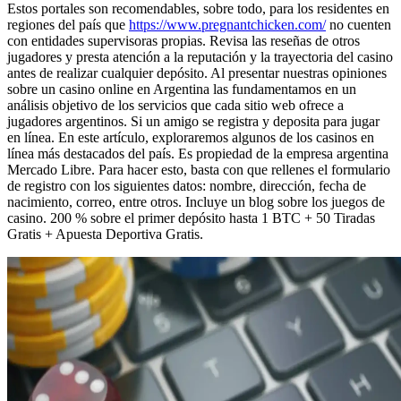
Estos portales son recomendables, sobre todo, para los residentes en
regiones del país que
https://www.pregnantchicken.com/
no cuenten
con entidades supervisoras propias. Revisa las reseñas de otros
jugadores y presta atención a la reputación y la trayectoria del casino
antes de realizar cualquier depósito. Al presentar nuestras opiniones
sobre un casino online en Argentina las fundamentamos en un
análisis objetivo de los servicios que cada sitio web ofrece a
jugadores argentinos. Si un amigo se registra y deposita para jugar
en línea. En este artículo, exploraremos algunos de los casinos en
línea más destacados del país. Es propiedad de la empresa argentina
Mercado Libre. Para hacer esto, basta con que rellenes el formulario
de registro con los siguientes datos: nombre, dirección, fecha de
nacimiento, correo, entre otros. Incluye un blog sobre los juegos de
casino. 200 % sobre el primer depósito hasta 1 BTC + 50 Tiradas
Gratis + Apuesta Deportiva Gratis.