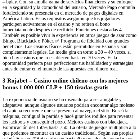
– bplay. Con su amplia gama de servicios financieros y su enfoque
en la seguridad y la comodidad del usuario, Mercado Pago continúa
fortaleciendo su presencia en el mercado de pagos digitales en
América Latina. Estos requisitos aseguran que los jugadores
participen activamente en el casino y no retiren el bono
inmediatamente después de recibirlo. Funciones destacadas 4.
También es posible vivir la experiencia en otros juegos de azar como
Bingo, Blackjack o Póker. ✅ Programa de fidelidad con grandes
beneficios. Los casinos físicos están permitidos en España y son
completamente legales. La media gira en torno a 30 – 40 veces, si
bien hay casinos que lo establecen hasta en 70 veces. Es la
oportunidad perfecta para perfeccionar tus habilidades y estrategias
antes de entrar en el mundo de las apuestas con dinero real.
3 Rojabet – Casino online chileno con los mejores
bonos 1 000 000 CLP + 150 tiradas gratis
La experiencia de usuario se ha diseñado para ser amigable y
adaptativa, aunque algunos usuarios podrían encontrar algo molesto
el captcha recurrente que se presenta al navegar el sitio. Buscá la
máquina, configurá la partida y hacé girar los rodillos para reventar
los jackpots y conseguir el pozo. Mejores casinos con blackjack.
Bonificación del 150% hasta 750. La oferta de juegos multiplica a lo
que podemos encontrar en un casino tradicional. Según sus propias
estadísticas en 20Bet se ofrecen hasta 30 mercados de apuestas por