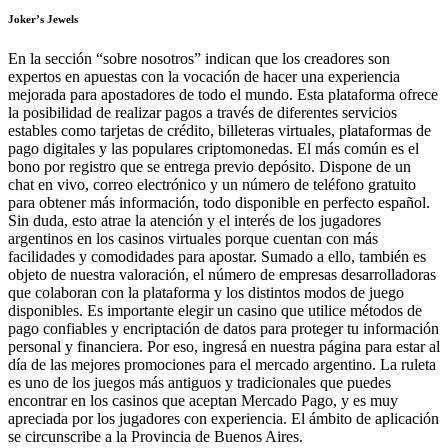
Joker’s Jewels
En la sección “sobre nosotros” indican que los creadores son
expertos en apuestas con la vocación de hacer una experiencia
mejorada para apostadores de todo el mundo. Esta plataforma ofrece
la posibilidad de realizar pagos a través de diferentes servicios
estables como tarjetas de crédito, billeteras virtuales, plataformas de
pago digitales y las populares criptomonedas. El más común es el
bono por registro que se entrega previo depósito. Dispone de un
chat en vivo, correo electrónico y un número de teléfono gratuito
para obtener más información, todo disponible en perfecto español.
Sin duda, esto atrae la atención y el interés de los jugadores
argentinos en los casinos virtuales porque cuentan con más
facilidades y comodidades para apostar. Sumado a ello, también es
objeto de nuestra valoración, el número de empresas desarrolladoras
que colaboran con la plataforma y los distintos modos de juego
disponibles. Es importante elegir un casino que utilice métodos de
pago confiables y encriptación de datos para proteger tu información
personal y financiera. Por eso, ingresá en nuestra página para estar al
día de las mejores promociones para el mercado argentino. La ruleta
es uno de los juegos más antiguos y tradicionales que puedes
encontrar en los casinos que aceptan Mercado Pago, y es muy
apreciada por los jugadores con experiencia. El ámbito de aplicación
se circunscribe a la Provincia de Buenos Aires.