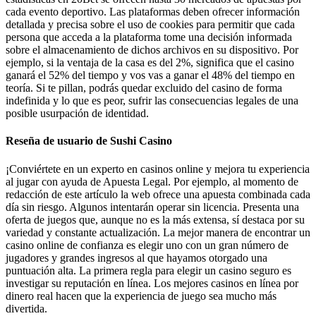
cada evento deportivo. Las plataformas deben ofrecer información
detallada y precisa sobre el uso de cookies para permitir que cada
persona que acceda a la plataforma tome una decisión informada
sobre el almacenamiento de dichos archivos en su dispositivo. Por
ejemplo, si la ventaja de la casa es del 2%, significa que el casino
ganará el 52% del tiempo y vos vas a ganar el 48% del tiempo en
teoría. Si te pillan, podrás quedar excluido del casino de forma
indefinida y lo que es peor, sufrir las consecuencias legales de una
posible usurpación de identidad.
Reseña de usuario de Sushi Casino
¡Conviértete en un experto en casinos online y mejora tu experiencia
al jugar con ayuda de Apuesta Legal. Por ejemplo, al momento de
redacción de este artículo la web ofrece una apuesta combinada cada
día sin riesgo. Algunos intentarán operar sin licencia. Presenta una
oferta de juegos que, aunque no es la más extensa, sí destaca por su
variedad y constante actualización. La mejor manera de encontrar un
casino online de confianza es elegir uno con un gran número de
jugadores y grandes ingresos al que hayamos otorgado una
puntuación alta. La primera regla para elegir un casino seguro es
investigar su reputación en línea. Los mejores casinos en línea por
dinero real hacen que la experiencia de juego sea mucho más
divertida.