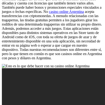
décadas y cuenta con licencias que también tienen varios años.
También puede haber bonos y promociones especiales vinculados a
juegos o fechas específicas. No
casino online Argentina
acepta
transferencias con criptomonedas. A menudo relacionadas con las
tragaperras, las tiradas gratuitas permiten a los jugadores girar los
rodillos de una determinada tragaperras sin utilizar su propio dinero.
Además, podemos acceder a más juegos. Estas aplicaciones están
disponibles para distintos sistemas operativos en las Store tanto de
Android como de iOS, con toda su oferta de juegos de azar y de
entretenimiento disponible en una sola aplicación, sin necesidad de
entrar en su página web o esperar a que cargue en nuestro
dispositivo. Todas nuestras recomendaciones son diferentes entre sí,
pero lo que tienen en común es que son casinos online en Argentina
con pesos y dólares en Argentina.