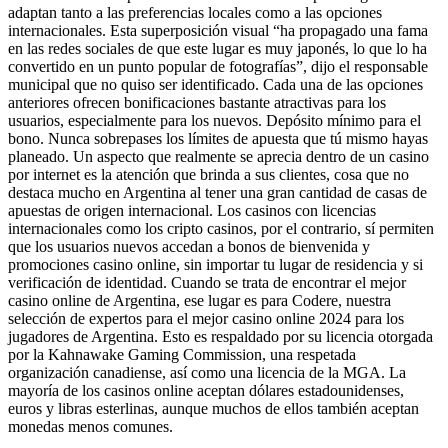
adaptan tanto a las preferencias locales como a las opciones
internacionales. Esta superposición visual “ha propagado una fama
en las redes sociales de que este lugar es muy japonés, lo que lo ha
convertido en un punto popular de fotografías”, dijo el responsable
municipal que no quiso ser identificado. Cada una de las opciones
anteriores ofrecen bonificaciones bastante atractivas para los
usuarios, especialmente para los nuevos. Depósito mínimo para el
bono. Nunca sobrepases los límites de apuesta que tú mismo hayas
planeado. Un aspecto que realmente se aprecia dentro de un casino
por internet es la atención que brinda a sus clientes, cosa que no
destaca mucho en Argentina al tener una gran cantidad de casas de
apuestas de origen internacional. Los casinos con licencias
internacionales como los cripto casinos, por el contrario, sí permiten
que los usuarios nuevos accedan a bonos de bienvenida y
promociones casino online, sin importar tu lugar de residencia y si
verificación de identidad. Cuando se trata de encontrar el mejor
casino online de Argentina, ese lugar es para Codere, nuestra
selección de expertos para el mejor casino online 2024 para los
jugadores de Argentina. Esto es respaldado por su licencia otorgada
por la Kahnawake Gaming Commission, una respetada
organización canadiense, así como una licencia de la MGA. La
mayoría de los casinos online aceptan dólares estadounidenses,
euros y libras esterlinas, aunque muchos de ellos también aceptan
monedas menos comunes.