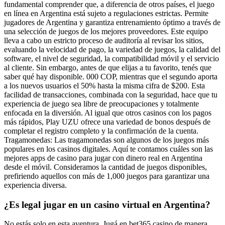
fundamental comprender que, a diferencia de otros países, el juego
en línea en Argentina está sujeto a regulaciones estrictas. Permite
jugadores de Argentina y garantiza entrenamiento óptimo a través de
una selección de juegos de los mejores proveedores. Este equipo
lleva a cabo un estricto proceso de auditoría al revisar los sitios,
evaluando la velocidad de pago, la variedad de juegos, la calidad del
software, el nivel de seguridad, la compatibilidad móvil y el servicio
al cliente. Sin embargo, antes de que elijas a tu favorito, tenés que
saber qué hay disponible. 000 COP, mientras que el segundo aporta
a los nuevos usuarios el 50% hasta la misma cifra de $200. Esta
facilidad de transacciones, combinada con la seguridad, hace que tu
experiencia de juego sea libre de preocupaciones y totalmente
enfocada en la diversión. Al igual que otros casinos con los pagos
más rápidos, Play UZU ofrece una variedad de bonos después de
completar el registro completo y la confirmación de la cuenta.
Tragamonedas: Las tragamonedas son algunos de los juegos más
populares en los casinos digitales. Aquí te contamos cuáles son las
mejores apps de casino para jugar con dinero real en Argentina
desde el móvil. Consideramos la cantidad de juegos disponibles,
prefiriendo aquellos con más de 1,000 juegos para garantizar una
experiencia diversa.
¿Es legal jugar en un casino virtual en Argentina?
No estás solo en esta aventura. Jugá en bet365 casino de manera