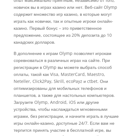
опыт максимально приятным, независимо от того,
новичок вы в играх казино или нет. Веб-сайт Olymp
содержит множество игр казино, в которые могут
играть как новички, так и опытные игроки онлайн-
казино. Первый бонус – это приветственное
предложение, состоящее из 20% депозита до 10
канадских долларов.
В дополнение к играм Olymp позволяет игрокам
соревноваться в различных играх на сайте. При
регистрации в Olymp вы можете выбрать способ
оплаты, такой как Visa, MasterCard, Maestro,
Neteller, Click2Pay, Skrill, ecoPayz и ctbet. Они
оптимизированы для мобильных телефонов и
планшетов, а также для настольных компьютеров.
Загрузите Olymp, Android, iOS или другие
устройства, чтобы наслаждаться мгновенными
играми, без регистрации, и начните играть в лучшие
игры онлайн-казино, доступные 24/7. Если вам не
терпится принять участие в бесплатной игре, вы