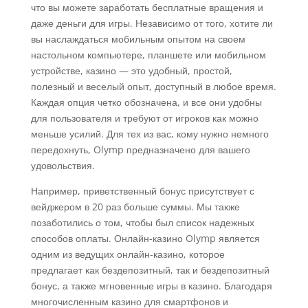
что вы можете заработать бесплатные вращения и
даже деньги для игры. Независимо от того, хотите ли
вы наслаждаться мобильным опытом на своем
настольном компьютере, планшете или мобильном
устройстве, казино — это удобный, простой,
полезный и веселый опыт, доступный в любое время.
Каждая опция четко обозначена, и все они удобны
для пользователя и требуют от игроков как можно
меньше усилий. Для тех из вас, кому нужно немного
передохнуть, Olymp предназначено для вашего
удовольствия.
Например, приветственный бонус присутствует с
вейджером в 20 раз больше суммы. Мы также
позаботились о том, чтобы был список надежных
способов оплаты. Онлайн-казино Olymp является
одним из ведущих онлайн-казино, которое
предлагает как бездепозитный, так и бездепозитный
бонус, а также мгновенные игры в казино. Благодаря
многочисленным казино для смартфонов и