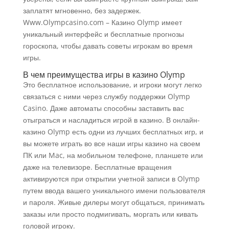
заплатят мгновенно, без задержек.
Www.Olympcasino.com – Казино Olymp имеет
уникальный интерфейс и бесплатные прогнозы
гороскопа, чтобы давать советы игрокам во время
игры.
В чем преимущества игры в казино Olymp
Это бесплатное использование, и игроки могут легко
связаться с ними через службу поддержки Olymp
Casino. Даже автоматы способны заставить вас
отыграться и насладиться игрой в казино. В онлайн-
казино Olymp есть одни из лучших бесплатных игр, и
вы можете играть во все наши игры казино на своем
ПК или Mac, на мобильном телефоне, планшете или
даже на телевизоре. Бесплатные вращения
активируются при открытии учетной записи в Olymp
путем ввода вашего уникального имени пользователя
и пароля. Живые дилеры могут общаться, принимать
заказы или просто подмигивать, моргать или кивать
головой игроку.