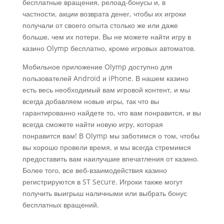
бесплатные вращения, релоад-бонусы и, в
частности, акции возврата денег, чтобы их игроки
получали от своего опыта столько же или даже
больше, чем их потери. Вы не можете найти игру в
казино Olymp бесплатно, кроме игровых автоматов.
Мобильное приложение Olymp доступно для
пользователей Android и iPhone. В нашем казино
есть весь необходимый вам игровой контент, и мы
всегда добавляем новые игры, так что вы
гарантированно найдете то, что вам понравится, и вы
всегда сможете найти новую игру, которая
понравится вам! В Olymp мы заботимся о том, чтобы
вы хорошо провели время, и мы всегда стремимся
предоставить вам наилучшие впечатления от казино.
Более того, все веб-взаимодействия казино
регистрируются в ST Secure. Игроки также могут
получить выигрыш наличными или выбрать бонус
бесплатных вращений.