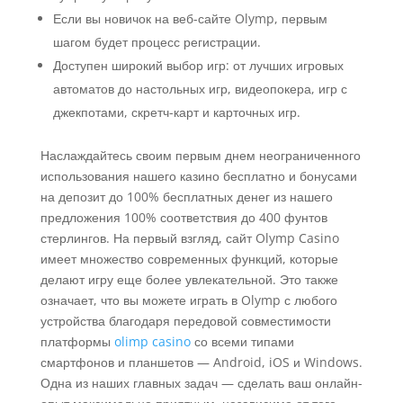
Если вы новичок на веб-сайте Olymp, первым
шагом будет процесс регистрации.
Доступен широкий выбор игр: от лучших игровых
автоматов до настольных игр, видеопокера, игр с
джекпотами, скретч-карт и карточных игр.
Наслаждайтесь своим первым днем неограниченного
использования нашего казино бесплатно и бонусами
на депозит до 100% бесплатных денег из нашего
предложения 100% соответствия до 400 фунтов
стерлингов. На первый взгляд, сайт Olymp Casino
имеет множество современных функций, которые
делают игру еще более увлекательной. Это также
означает, что вы можете играть в Olymp с любого
устройства благодаря передовой совместимости
платформы
olimp casino
со всеми типами
смартфонов и планшетов — Android, iOS и Windows.
Одна из наших главных задач — сделать ваш онлайн-