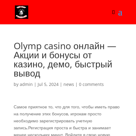
Olymp casino онлайн —
Акции и бонусы от
казино, демо, быстрый
вывод
by
admin
|
Jul 5, 2024
|
news
|
0 comments
Самое приятное то, что для того, чтобы иметь право
на получение этих бонусов, игрокам просто
необходимо зарегистрировать учетную
запись.Регистрация проста и быстра и занимает
менее нескольких минут. Войдите в свою новую