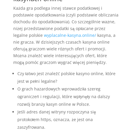
Każda gra podlega innej stawce podatkowej i
podstawie opodatkowania (czyli podstawie obliczania
dochodu do opodatkowania). Co szczególnie ważne,
niżej przedstawione podatki są opłacane przez
legalne polskie
wyplacalne-kasyna.online/
kasyna, a
nie gracza. W dzisiejszych czasach kasyna online
oferują graczom wiele różnych ofert i promocji.
Można znaleźć wiele interesujących ofert, które
mogą pomóc graczom wygrać więcej pieniędzy.
Czy łatwo jest znaleźć polskie kasyno online, które
jest w pełni legalne?
O grach hazardowych wprowadziła szereg
ograniczeń i regulacji, które wpłynęły na dalszy
rozwój branży kasyn online w Polsce.
Jeśli adres danej witryny rozpoczyna się
protokołem https, oznacza, że jest ona
zaszyfrowana.