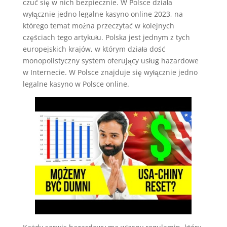
czuć się w nich bezpiecznie. W Polsce działa
wyłącznie jedno legalne kasyno online 2023, na
którego temat można przeczytać w kolejnych
częściach tego artykułu. Polska jest jednym z tych
europejskich krajów, w którym działa dość
monopolistyczny system oferujący usług hazardowe
w Internecie. W Polsce znajduje się wyłącznie jedno
legalne kasyno w Polsce online.