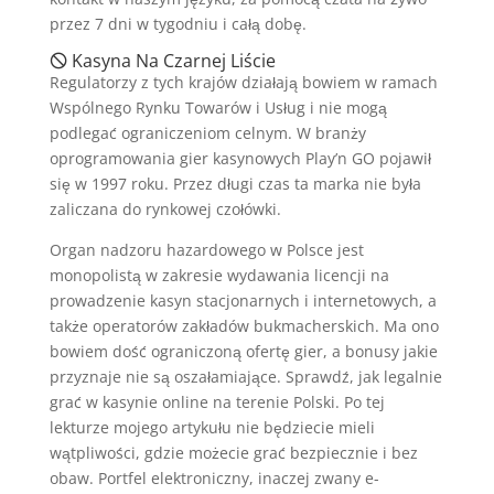
przez 7 dni w tygodniu i całą dobę.
🛇 Kasyna Na Czarnej Liście
Regulatorzy z tych krajów działają bowiem w ramach
Wspólnego Rynku Towarów i Usług i nie mogą
podlegać ograniczeniom celnym. W branży
oprogramowania gier kasynowych Play’n GO pojawił
się w 1997 roku. Przez długi czas ta marka nie była
zaliczana do rynkowej czołówki.
Organ nadzoru hazardowego w Polsce jest
monopolistą w zakresie wydawania licencji na
prowadzenie kasyn stacjonarnych i internetowych, a
także operatorów zakładów bukmacherskich. Ma ono
bowiem dość ograniczoną ofertę gier, a bonusy jakie
przyznaje nie są oszałamiające. Sprawdź, jak legalnie
grać w kasynie online na terenie Polski. Po tej
lekturze mojego artykułu nie będziecie mieli
wątpliwości, gdzie możecie grać bezpiecznie i bez
obaw. Portfel elektroniczny, inaczej zwany e-