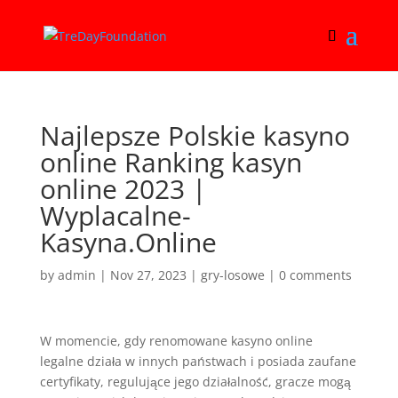
Najlepsze Polskie kasyno
online Ranking kasyn
online 2023 |
Wyplacalne-
Kasyna.Online
by
admin
|
Nov 27, 2023
|
gry-losowe
|
0 comments
W momencie, gdy renomowane kasyno online
legalne działa w innych państwach i posiada zaufane
certyfikaty, regulujące jego działalność, gracze mogą