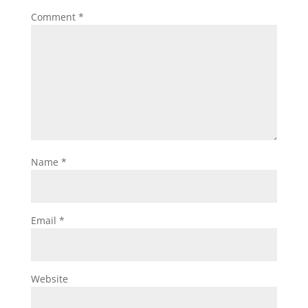
Comment
*
Name
*
Email
*
Website