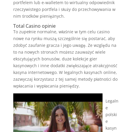
portfelem lub e-walletem to wirtualny odpowiednik
rzeczywistego portfela i służy do przechowywania w
nim środków pieniężnych.
Total Casino opinie
To zupełnie normalne, właśnie w tym celu casino
nowe na rynku muszą szczególnie się postarać, aby
zdobyć zaufanie gracza i jego uwagę. Ze względu na
to na nowych stronach możesz zauważyć wiele
ekscytujących bonusów, duże kolekcje gier
kasynowych i inne dodatki zwiększające atrakcyjność
kasyna internetowego. W legalnych kasynach online,
zazwyczaj korzystasz z tej samej metody płatności do
wpłacania i wypłacania pieniędzy.
Legaln
e
polski
e
kasyn