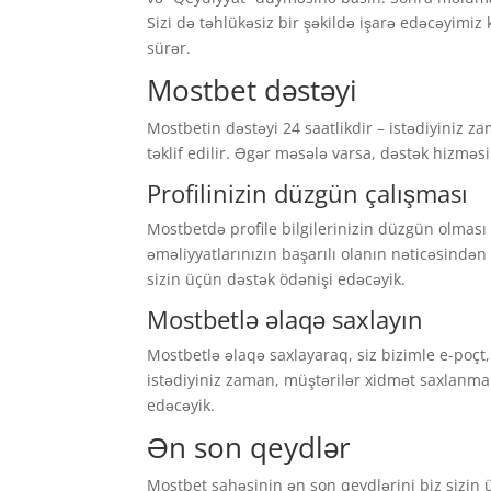
Sizi də təhlükəsiz bir şəkildə işarə edəcəyimi
sürər.
Mostbet dəstəyi
Mostbetin dəstəyi 24 saatlikdir – istədiyiniz 
təklif edilir. Əgər məsələ varsa, dəstək hizməs
Profilinizin düzgün çalışması
Mostbetdə profile bilgilerinizin düzgün olmas
əməliyyatlarınızın başarılı olanın nəticəsindən
sizin üçün dəstək ödənişi edəcəyik.
Mostbetlə əlaqə saxlayın
Mostbetlə əlaqə saxlayaraq, siz bizimle e-poçt,
istədiyiniz zaman, müştərilər xidmət saxlanma 
edəcəyik.
Ən son qeydlər
Mostbet sahəsinin ən son qeydlərini biz sizin ü