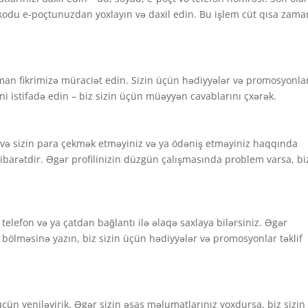
z kodu e-poçtunuzdan yoxlayın və daxil edin. Bu işlem cüt qısa zama
zaman fikrimizə müraciət edin. Sizin üçün hədiyyələr və promosyonla
ini istifadə edin – biz sizin üçün müəyyən cavablarını çxərək.
ı və sizin para çekmək etməyiniz və ya ödəniş etməyiniz haqqında
 ibarətdir. Əgər profilinizin düzgün çalışmasında problem varsa, bi
 telefon və ya çatdan bağlantı ilə əlaqə saxlaya bilərsiniz. Əgər
bölməsinə yazın, biz sizin üçün hədiyyələr və promosyonlar təklif
çün yeniləyirik. Əgər sizin əsas məlumatlarınız yoxdursa, biz sizin