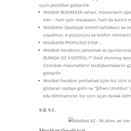
üçün yenilikləri göstəririk.
Mostbet BUKMEKER sahəsi, müstərilərin spor 
edir – həm spor məsələləri, həm də kazino o
Mostbetin Qeydiyyat sistemi təhlükəsiz və müv
soyadınızı, e-poçtunuzu və telefon nömrənizi
MostbetIN PROFILINIZ EYSƏ …
Mostbet hesabınızı yönetmək və oyunlarını
BURADA SIZ KONTROL:\* Daxil olunmuş oyunlar
Özündəki məlumatların təsdiqlənmələrini gö
göstərilir.
Mostbet hesabını yeniləmək üçün biz sizin üçü
göstərən saytaya gidin və “Şifrəni Unutdun” q
edə bilmirəmizse, biz sizin üçün dəstək xidm
S.Q.
S.C.
Mostbet Qeydiyyat