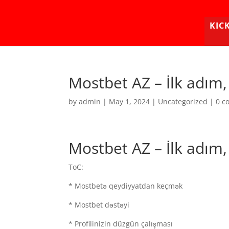
KIC
Mostbet AZ – İlk adım
by
admin
|
May 1, 2024
|
Uncategorized
|
0 c
Mostbet AZ – İlk adım
ToC:
* Mostbetə qeydiyyatdan keçmək
* Mostbet dəstəyi
* Profilinizin düzgün çalışması