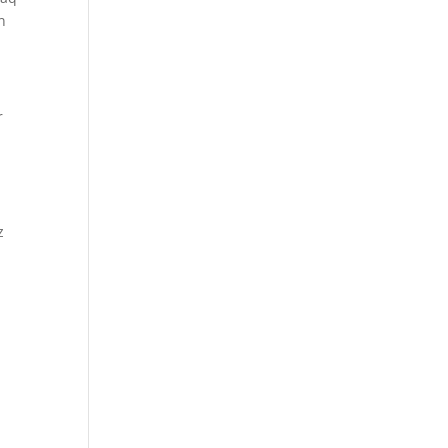
n
r
z