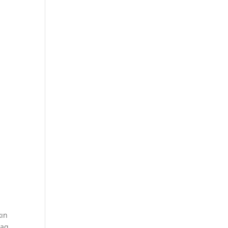
ın
raq