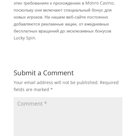
этих требованиях к прохождению в Monro Casino,
поскольку они включают специальный бонус для
новых игроков. На нашем веб-сайте постоянно
добавляются рекламные акции, от ежедневных
бесплатных вращений до эксклюзивных бонусов
Lucky Spin.
Submit a Comment
Your email address will not be published.
Required
fields are marked
*