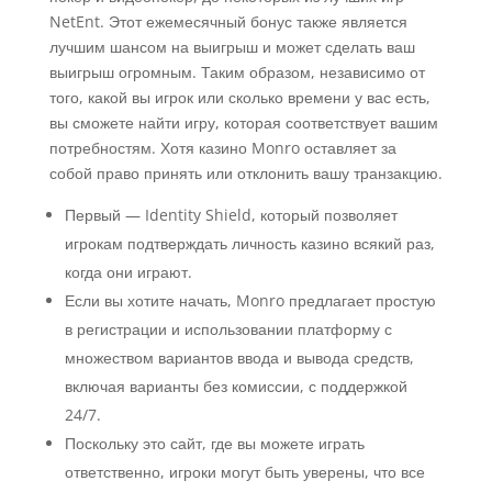
NetEnt. Этот ежемесячный бонус также является
лучшим шансом на выигрыш и может сделать ваш
выигрыш огромным. Таким образом, независимо от
того, какой вы игрок или сколько времени у вас есть,
вы сможете найти игру, которая соответствует вашим
потребностям. Хотя казино Monro оставляет за
собой право принять или отклонить вашу транзакцию.
Первый — Identity Shield, который позволяет
игрокам подтверждать личность казино всякий раз,
когда они играют.
Если вы хотите начать, Monro предлагает простую
в регистрации и использовании платформу с
множеством вариантов ввода и вывода средств,
включая варианты без комиссии, с поддержкой
24/7.
Поскольку это сайт, где вы можете играть
ответственно, игроки могут быть уверены, что все