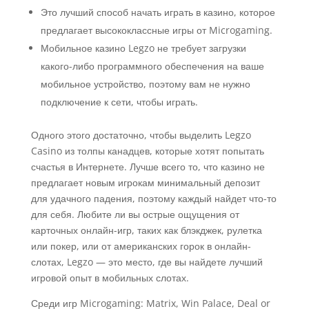
Это лучший способ начать играть в казино, которое
предлагает высококлассные игры от Microgaming.
Мобильное казино Legzo не требует загрузки
какого-либо программного обеспечения на ваше
мобильное устройство, поэтому вам не нужно
подключение к сети, чтобы играть.
Одного этого достаточно, чтобы выделить Legzo
Casino из толпы канадцев, которые хотят попытать
счастья в Интернете. Лучше всего то, что казино не
предлагает новым игрокам минимальный депозит
для удачного падения, поэтому каждый найдет что-то
для себя. Любите ли вы острые ощущения от
карточных онлайн-игр, таких как блэкджек, рулетка
или покер, или от американских горок в онлайн-
слотах, Legzo — это место, где вы найдете лучший
игровой опыт в мобильных слотах.
Среди игр Microgaming: Matrix, Win Palace, Deal or