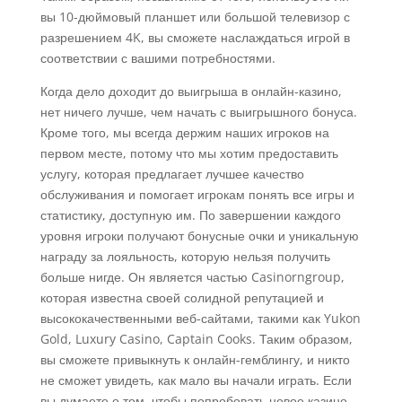
вы 10-дюймовый планшет или большой телевизор с
разрешением 4K, вы сможете наслаждаться игрой в
соответствии с вашими потребностями.
Когда дело доходит до выигрыша в онлайн-казино,
нет ничего лучше, чем начать с выигрышного бонуса.
Кроме того, мы всегда держим наших игроков на
первом месте, потому что мы хотим предоставить
услугу, которая предлагает лучшее качество
обслуживания и помогает игрокам понять все игры и
статистику, доступную им. По завершении каждого
уровня игроки получают бонусные очки и уникальную
награду за лояльность, которую нельзя получить
больше нигде. Он является частью Casinorngroup,
которая известна своей солидной репутацией и
высококачественными веб-сайтами, такими как Yukon
Gold, Luxury Casino, Captain Cooks. Таким образом,
вы сможете привыкнуть к онлайн-гемблингу, и никто
не сможет увидеть, как мало вы начали играть. Если
вы думаете о том, чтобы попробовать новое казино,