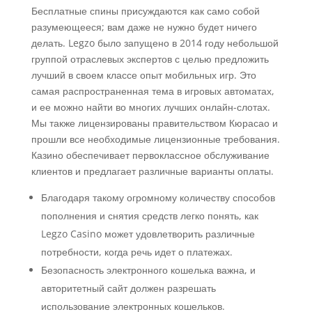
Бесплатные спины присуждаются как само собой
разумеющееся; вам даже не нужно будет ничего
делать. Legzo было запущено в 2014 году небольшой
группой отраслевых экспертов с целью предложить
лучший в своем классе опыт мобильных игр. Это
самая распространенная тема в игровых автоматах,
и ее можно найти во многих лучших онлайн-слотах.
Мы также лицензированы правительством Кюрасао и
прошли все необходимые лицензионные требования.
Казино обеспечивает первоклассное обслуживание
клиентов и предлагает различные варианты оплаты.
Благодаря такому огромному количеству способов
пополнения и снятия средств легко понять, как
Legzo Casino может удовлетворить различные
потребности, когда речь идет о платежах.
Безопасность электронного кошелька важна, и
авторитетный сайт должен разрешать
использование электронных кошельков.