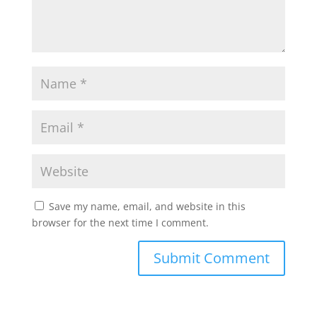
Save my name, email, and website in this
browser for the next time I comment.