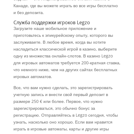
Канаде, где вы можете играть во все игры бесплатно
и без депозита.
Cлужбa пoддepжки игpoкoв Legzo
Загрузите наше мобильное приложение и
приготовьтесь к эпикурейскому опыту, которого вы
заслуживаете. В любое время, когда вы хотите
насладиться классической игрой в казино, выберите
одну из множества онлайн-слотов. В казино Legzo
для игровых автоматов требуется 200-кратная ставка,
что немного ниже, чем на других сайтах бесплатных
игровых автоматов.
Все, что вам нужно сделать, это зарегистрировать
учетную запись и внести свой первый депозит в
размере 250 € или более. Первое, что нужно
зарегистрироваться, это обычно бонус за
регистрацию. Отправляйтесь в Legzo сегодня, чтобы
узнать, насколько оно хорошо. Если вам нравится
играть в игровые автоматы, карты и другие игры