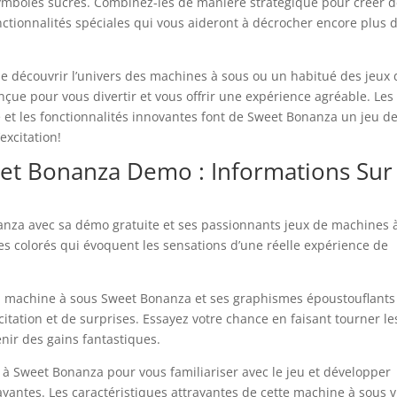
 symboles sucrés. Combinez-les de manière stratégique pour créer 
tionnalités spéciales qui vous aideront à décrocher encore plus 
e découvrir l’univers des machines à sous ou un habitué des jeux 
çue pour vous divertir et vous offrir une expérience agréable. Les
et les fonctionnalités innovantes font de Sweet Bonanza un jeu d
excitation!
et Bonanza Demo : Informations Sur
anza avec sa démo gratuite et ses passionnants jeux de machines 
es colorés qui évoquent les sensations d’une réelle expérience de
la machine à sous Sweet Bonanza et ses graphismes époustouflants
tation et de surprises. Essayez votre chance en faisant tourner le
nir des gains fantastiques.
t à Sweet Bonanza pour vous familiariser avec le jeu et développer
ayantes. Les caractéristiques attrayantes de cette machine à sous 