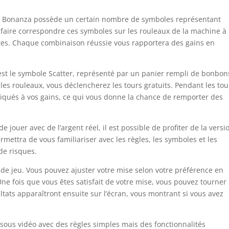
t Bonanza possède un certain nombre de symboles représentant
 de faire correspondre ces symboles sur les rouleaux de la machine à
es. Chaque combinaison réussie vous rapportera des gains en
 est le symbole Scatter, représenté par un panier rempli de bonbons
es rouleaux, vous déclencherez les tours gratuits. Pendant les tou
pliqués à vos gains, ce qui vous donne la chance de remporter des
e jouer avec de l’argent réel, il est possible de profiter de la versi
ettra de vous familiariser avec les règles, les symboles et les
de risques.
 de jeu. Vous pouvez ajuster votre mise selon votre préférence en
 Une fois que vous êtes satisfait de votre mise, vous pouvez tourner 
ultats apparaîtront ensuite sur l’écran, vous montrant si vous avez
ous vidéo avec des règles simples mais des fonctionnalités