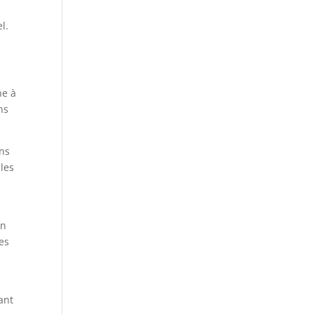
l.
ne à
ns
ans
 les
en
es
ant