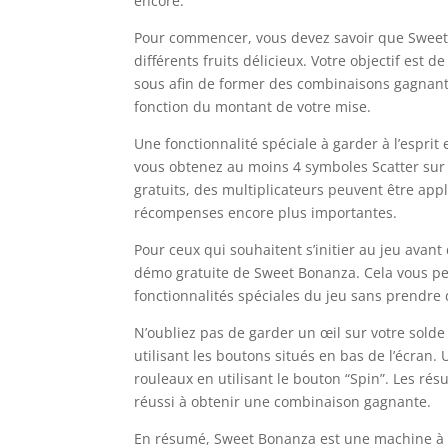
encore.
Pour commencer, vous devez savoir que Swee
différents fruits délicieux. Votre objectif est
sous afin de former des combinaisons gagnant
fonction du montant de votre mise.
Une fonctionnalité spéciale à garder à l’esprit
vous obtenez au moins 4 symboles Scatter sur l
gratuits, des multiplicateurs peuvent être ap
récompenses encore plus importantes.
Pour ceux qui souhaitent s’initier au jeu avant d
démo gratuite de Sweet Bonanza. Cela vous perm
fonctionnalités spéciales du jeu sans prendre 
N’oubliez pas de garder un œil sur votre solde
utilisant les boutons situés en bas de l’écran.
rouleaux en utilisant le bouton “Spin”. Les rés
réussi à obtenir une combinaison gagnante.
En résumé, Sweet Bonanza est une machine à s