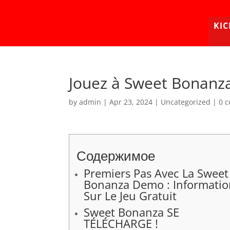
KIC
Jouez à Sweet Bonanza
by
admin
|
Apr 23, 2024
|
Uncategorized
|
0 
Содержимое
Premiers Pas Avec La Sweet
Bonanza Demo : Informatio
Sur Le Jeu Gratuit
Sweet Bonanza SE
TÉLÉCHARGE !