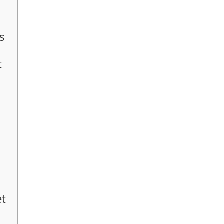
s
t
a
et