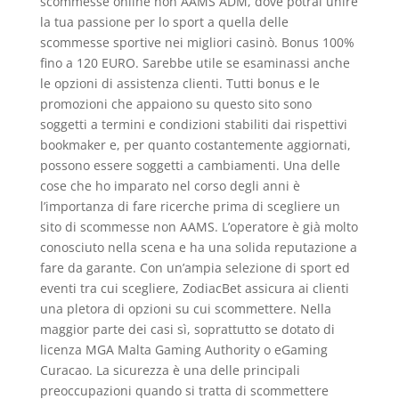
scommesse online non AAMS ADM, dove potrai unire
la tua passione per lo sport a quella delle
scommesse sportive nei migliori casinò. Bonus 100%
fino a 120 EURO. Sarebbe utile se esaminassi anche
le opzioni di assistenza clienti. Tutti bonus e le
promozioni che appaiono su questo sito sono
soggetti a termini e condizioni stabiliti dai rispettivi
bookmaker e, per quanto costantemente aggiornati,
possono essere soggetti a cambiamenti. Una delle
cose che ho imparato nel corso degli anni è
l’importanza di fare ricerche prima di scegliere un
sito di scommesse non AAMS. L’operatore è già molto
conosciuto nella scena e ha una solida reputazione a
fare da garante. Con un’ampia selezione di sport ed
eventi tra cui scegliere, ZodiacBet assicura ai clienti
una pletora di opzioni su cui scommettere. Nella
maggior parte dei casi sì, soprattutto se dotato di
licenza MGA Malta Gaming Authority o eGaming
Curacao. La sicurezza è una delle principali
preoccupazioni quando si tratta di scommettere