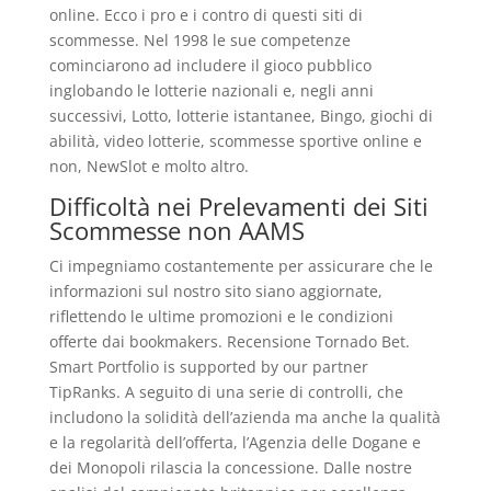
online. Ecco i pro e i contro di questi siti di
scommesse. Nel 1998 le sue competenze
cominciarono ad includere il gioco pubblico
inglobando le lotterie nazionali e, negli anni
successivi, Lotto, lotterie istantanee, Bingo, giochi di
abilità, video lotterie, scommesse sportive online e
non, NewSlot e molto altro.
Difficoltà nei Prelevamenti dei Siti
Scommesse non AAMS
Ci impegniamo costantemente per assicurare che le
informazioni sul nostro sito siano aggiornate,
riflettendo le ultime promozioni e le condizioni
offerte dai bookmakers. Recensione Tornado Bet.
Smart Portfolio is supported by our partner
TipRanks. A seguito di una serie di controlli, che
includono la solidità dell’azienda ma anche la qualità
e la regolarità dell’offerta, l’Agenzia delle Dogane e
dei Monopoli rilascia la concessione. Dalle nostre