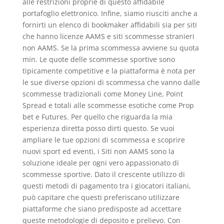
alle restrizioni proprie di questo affidabile
portafoglio elettronico. Infine, siamo riusciti anche a
fornirti un elenco di bookmaker affidabili sia per siti
che hanno licenze AAMS e siti scommesse stranieri
non AAMS. Se la prima scommessa avviene su quota
min. Le quote delle scommesse sportive sono
tipicamente competitive e la piattaforma è nota per
le sue diverse opzioni di scommessa che vanno dalle
scommesse tradizionali come Money Line, Point
Spread e totali alle scommesse esotiche come Prop
bet e Futures. Per quello che riguarda la mia
esperienza diretta posso dirti questo. Se vuoi
ampliare le tue opzioni di scommessa e scoprire
nuovi sport ed eventi, i Siti non AAMS sono la
soluzione ideale per ogni vero appassionato di
scommesse sportive. Dato il crescente utilizzo di
questi metodi di pagamento tra i giocatori italiani,
può capitare che questi preferiscano utilizzare
piattaforme che siano predisposte ad accettare
queste metodologie di deposito e prelievo. Con