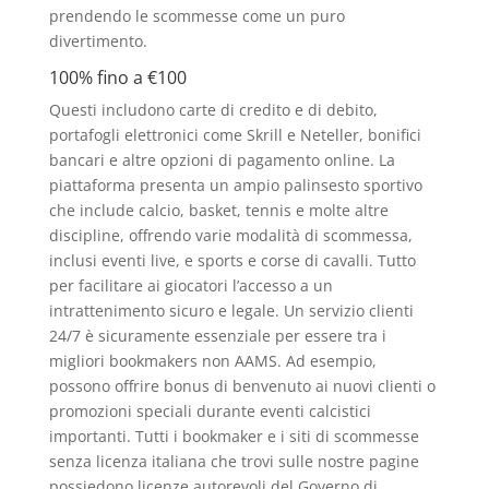
prendendo le scommesse come un puro
divertimento.
100% fino a €100
Questi includono carte di credito e di debito,
portafogli elettronici come Skrill e Neteller, bonifici
bancari e altre opzioni di pagamento online. La
piattaforma presenta un ampio palinsesto sportivo
che include calcio, basket, tennis e molte altre
discipline, offrendo varie modalità di scommessa,
inclusi eventi live, e sports e corse di cavalli. Tutto
per facilitare ai giocatori l’accesso a un
intrattenimento sicuro e legale. Un servizio clienti
24/7 è sicuramente essenziale per essere tra i
migliori bookmakers non AAMS. Ad esempio,
possono offrire bonus di benvenuto ai nuovi clienti o
promozioni speciali durante eventi calcistici
importanti. Tutti i bookmaker e i siti di scommesse
senza licenza italiana che trovi sulle nostre pagine
possiedono licenze autorevoli del Governo di