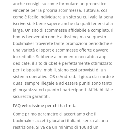
anche consigli su come formulare un pronostico
vincente per la propria scommessa. Tuttavia, così
come è facile individuare un sito su cui vale la pena
iscriversi, è bene sapere anche da quali tenersi alla
larga. Un sito di scommesse affidabile e completo. Il
bonus benvenuto non è altissimo, ma su questo
bookmaker troverete tante promozioni periodiche e
una varietà di sport e scommesse offerte davvero
incredibile. Sebbene al momento non abbia app
dedicate, il sito di Cbet è perfettamente ottimizzato
per i dispositivi mobili, siano essi provvisti di un
sistema operativo iOS o Android. Il gioco d’azzardo è
quasi sempre illegale e ad essere puniti sono tanto
gli organizzatori quanto i partecipanti. Affidabilità e
sicurezza garantiti.
FAQ velocissime per chi ha fretta
Come primo parametro ci accertiamo che il
bookmaker accetti giocatori italiani, senza alcuna
restrizione. Si va da un minimo di 10€ ad un