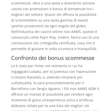
scommesse, oltre a una vasta e divertente sezione
casinò con promozioni e bonus di benvenuto tra i
migliori del settore. Questi siti offrono la possibilità
di scommettere su una vasta gamma di eventi
sportivi provenienti da ogni angolo del globo.
Nell’industria dei casinò online non AAMS, questo è
conosciuto come Pay’n Play. Inoltre, fanno uso di una
connessione con crittografia certificata, cosa che ti
permette di giocare in tutta sicurezza e tranquillità.
Confronto dei bonus scommesse
Lo è stato per l’Inter nel momento in cui ha
ingaggiato Lukaku, per la Juventus con l’operazione
Cristiano Ronaldo; o, volendo rimanere più
sull’attualità, lo sarà presumibilmente per il
Barcellona con Sergio Aguero. I Siti non AAMS ADM ti
offrono un mondo di possibilità per rendere ogni
momento di gioco un’esperienza unica e proficua.
Abbiamo stilato per te una lista dei migliori siti