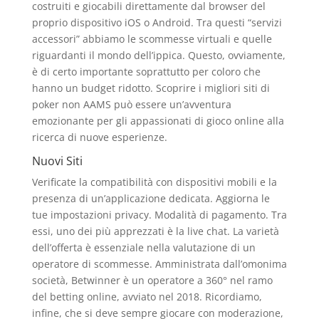
costruiti e giocabili direttamente dal browser del
proprio dispositivo iOS o Android. Tra questi “servizi
accessori” abbiamo le scommesse virtuali e quelle
riguardanti il mondo dell’ippica. Questo, ovviamente,
è di certo importante soprattutto per coloro che
hanno un budget ridotto. Scoprire i migliori siti di
poker non AAMS può essere un’avventura
emozionante per gli appassionati di gioco online alla
ricerca di nuove esperienze.
Nuovi Siti
Verificate la compatibilità con dispositivi mobili e la
presenza di un’applicazione dedicata. Aggiorna le
tue impostazioni privacy. Modalità di pagamento. Tra
essi, uno dei più apprezzati è la live chat. La varietà
dell’offerta è essenziale nella valutazione di un
operatore di scommesse. Amministrata dall’omonima
società, Betwinner è un operatore a 360° nel ramo
del betting online, avviato nel 2018. Ricordiamo,
infine, che si deve sempre giocare con moderazione,