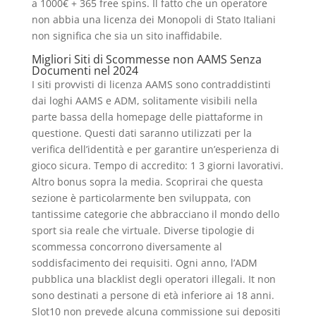
a 1000€ + 365 free spins. Il fatto che un operatore
non abbia una licenza dei Monopoli di Stato Italiani
non significa che sia un sito inaffidabile.
Migliori Siti di Scommesse non AAMS Senza
Documenti nel 2024
I siti provvisti di licenza AAMS sono contraddistinti
dai loghi AAMS e ADM, solitamente visibili nella
parte bassa della homepage delle piattaforme in
questione. Questi dati saranno utilizzati per la
verifica dell’identità e per garantire un’esperienza di
gioco sicura. Tempo di accredito: 1 3 giorni lavorativi.
Altro bonus sopra la media. Scoprirai che questa
sezione è particolarmente ben sviluppata, con
tantissime categorie che abbracciano il mondo dello
sport sia reale che virtuale. Diverse tipologie di
scommessa concorrono diversamente al
soddisfacimento dei requisiti. Ogni anno, l’ADM
pubblica una blacklist degli operatori illegali. It non
sono destinati a persone di età inferiore ai 18 anni.
Slot10 non prevede alcuna commissione sui depositi