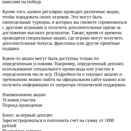
шансами на победу.
Кроме того, казино регулярно проводит различные акции,
чтобы порадовать своих игроков. Это могут быть
еженедельные турниры, в которых вы сможете соревноваться
с другими игроками и получить дополнительные призы за
достижение высоких результатов. Также, время от времени
проводятся специальные акции, где игроки могут получить
дополнительные бонусы, фриспины или другие приятные
подарки.
Какие-то акции могут быть доступны только по
определенным условиям. Например, определенный депозит,
использование специального промо-кода или участие в
определенном числе игр. Подробности о текущих акциях и
требованиях можно найти на официальном сайте казино или
получить информацию от оператора технической поддержки.
Наименование акции
Условия участия
Период проведения
Бонус за первый депозит
Зарегистрироваться и пополнить счет на сумму от 1000
рублей
Постоянно активна