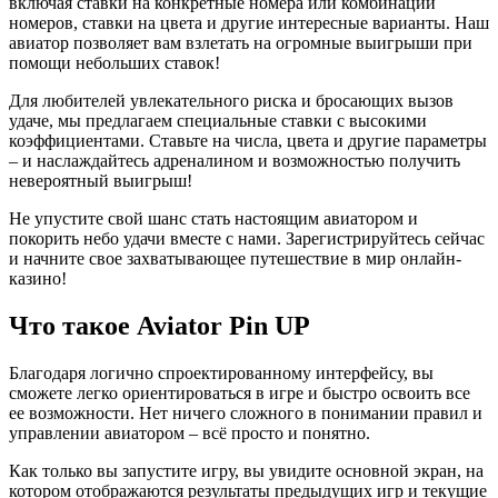
включая ставки на конкретные номера или комбинации
номеров, ставки на цвета и другие интересные варианты. Наш
авиатор позволяет вам взлетать на огромные выигрыши при
помощи небольших ставок!
Для любителей увлекательного риска и бросающих вызов
удаче, мы предлагаем специальные ставки с высокими
коэффициентами. Ставьте на числа, цвета и другие параметры
– и наслаждайтесь адреналином и возможностью получить
невероятный выигрыш!
Не упустите свой шанс стать настоящим авиатором и
покорить небо удачи вместе с нами. Зарегистрируйтесь сейчас
и начните свое захватывающее путешествие в мир онлайн-
казино!
Что такое Aviator Pin UP
Благодаря логично спроектированному интерфейсу, вы
сможете легко ориентироваться в игре и быстро освоить все
ее возможности. Нет ничего сложного в понимании правил и
управлении авиатором – всё просто и понятно.
Как только вы запустите игру, вы увидите основной экран, на
котором отображаются результаты предыдущих игр и текущие