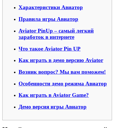
Характеристики Авиатор
Правила игры Авиатор
Aviator PinUp – самый легкий
заработок в интернете
Что такое Aviator Pin UP
Как играть в демо версию Aviator
Возник вопрос? Мы вам поможем!
Особенности демо режима Авиатор
Как играть в Aviator Game?
Демо версия игры Авиатор