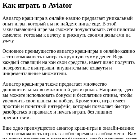
Как играть в Aviator
Авиатор краш-игра в онлайн-казино предлагает уникальный
опыт игры, который вы не найдете нигде еще. В этой
захватывающей игре вы сможете почувствовать себя пилотом
самолета, готовым к взлету, и рискнуть своими деньгами на
удачу.
Основное преимущество авиатор краш-игры в онлайн-казино
– это возможность выиграть крупную сумму денег. Ведь
каждый ставящий на кон свои средства, имеет шанс получить
невероятные выигрыши, внушительные кэшауты и
инкрементальные множители.
Авиатор краш-игра также предлагает множество
дополнительных возможностей для игроков. Например, здесь
вы можете использовать бонусы и бесплатные спины, чтобы
увеличить свои шансы на победу. Кроме того, игра имеет
простой и понятный интерфейс, который позволяет быстро
разобраться в правилах и начать играть без лишних
препятствий.
Еще одно преимущество авиатор краш-игры в онлайн-казино
– это возможность играть в любое время и в любом месте. Вам