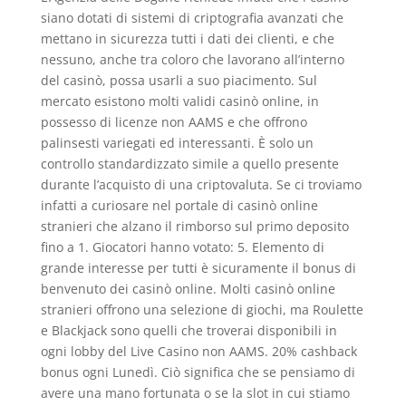
siano dotati di sistemi di criptografia avanzati che
mettano in sicurezza tutti i dati dei clienti, e che
nessuno, anche tra coloro che lavorano all’interno
del casinò, possa usarli a suo piacimento. Sul
mercato esistono molti validi casinò online, in
possesso di licenze non AAMS e che offrono
palinsesti variegati ed interessanti. È solo un
controllo standardizzato simile a quello presente
durante l’acquisto di una criptovaluta. Se ci troviamo
infatti a curiosare nel portale di casinò online
stranieri che alzano il rimborso sul primo deposito
fino a 1. Giocatori hanno votato: 5. Elemento di
grande interesse per tutti è sicuramente il bonus di
benvenuto dei casinò online. Molti casinò online
stranieri offrono una selezione di giochi, ma Roulette
e Blackjack sono quelli che troverai disponibili in
ogni lobby del Live Casino non AAMS. 20% cashback
bonus ogni Lunedì. Ciò significa che se pensiamo di
avere una mano fortunata o se la slot in cui stiamo