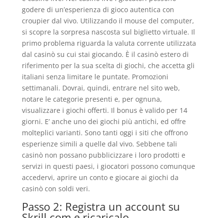
godere di un’esperienza di gioco autentica con
croupier dal vivo. Utilizzando il mouse del computer,
si scopre la sorpresa nascosta sul biglietto virtuale. Il
primo problema riguarda la valuta corrente utilizzata
dal casinò su cui stai giocando. È il casinò estero di
riferimento per la sua scelta di giochi, che accetta gli
italiani senza limitare le puntate. Promozioni
settimanali. Dovrai, quindi, entrare nel sito web,
notare le categorie presenti e, per ognuna,
visualizzare i giochi offerti. Il bonus è valido per 14
giorni. E’ anche uno dei giochi più antichi, ed offre
molteplici varianti. Sono tanti oggi i siti che offrono
esperienze simili a quelle dal vivo. Sebbene tali
casinò non possano pubblicizzare i loro prodotti e
servizi in questi paesi, i giocatori possono comunque
accedervi, aprire un conto e giocare ai giochi da
casinò con soldi veri.
Passo 2: Registra un account su
Skrill com e ricaricalo