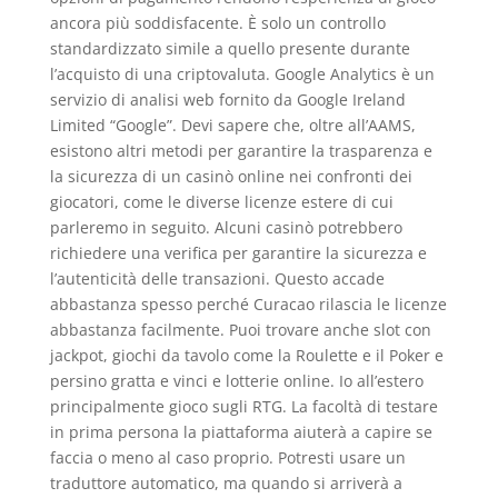
ancora più soddisfacente. È solo un controllo
standardizzato simile a quello presente durante
l’acquisto di una criptovaluta. Google Analytics è un
servizio di analisi web fornito da Google Ireland
Limited “Google”. Devi sapere che, oltre all’AAMS,
esistono altri metodi per garantire la trasparenza e
la sicurezza di un casinò online nei confronti dei
giocatori, come le diverse licenze estere di cui
parleremo in seguito. Alcuni casinò potrebbero
richiedere una verifica per garantire la sicurezza e
l’autenticità delle transazioni. Questo accade
abbastanza spesso perché Curacao rilascia le licenze
abbastanza facilmente. Puoi trovare anche slot con
jackpot, giochi da tavolo come la Roulette e il Poker e
persino gratta e vinci e lotterie online. Io all’estero
principalmente gioco sugli RTG. La facoltà di testare
in prima persona la piattaforma aiuterà a capire se
faccia o meno al caso proprio. Potresti usare un
traduttore automatico, ma quando si arriverà a