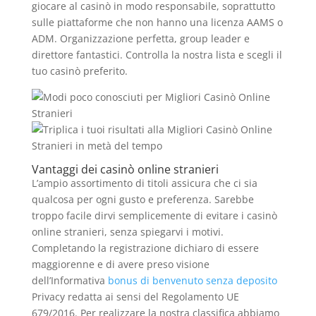
giocare al casinò in modo responsabile, soprattutto
sulle piattaforme che non hanno una licenza AAMS o
ADM. Organizzazione perfetta, group leader e
direttore fantastici. Controlla la nostra lista e scegli il
tuo casinò preferito.
Vantaggi dei casinò online stranieri
L’ampio assortimento di titoli assicura che ci sia
qualcosa per ogni gusto e preferenza. Sarebbe
troppo facile dirvi semplicemente di evitare i casinò
online stranieri, senza spiegarvi i motivi.
Completando la registrazione dichiaro di essere
maggiorenne e di avere preso visione
dell’Informativa
bonus di benvenuto senza deposito
Privacy redatta ai sensi del Regolamento UE
679/2016. Per realizzare la nostra classifica abbiamo