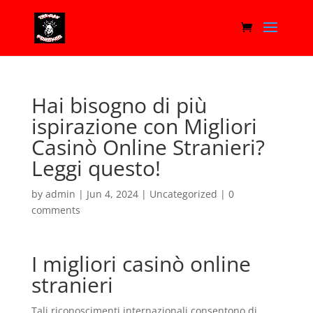
Hai bisogno di più
ispirazione con Migliori
Casinò Online Stranieri?
Leggi questo!
by
admin
|
Jun 4, 2024
|
Uncategorized
|
0
comments
I migliori casinò online
stranieri
Tali riconoscimenti internazionali consentono di