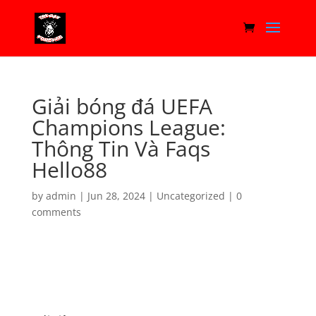
Giải bóng đá UEFA
Champions League:
Thông Tin Và Faqs
Hello88
by
admin
|
Jun 28, 2024
|
Uncategorized
|
0
comments