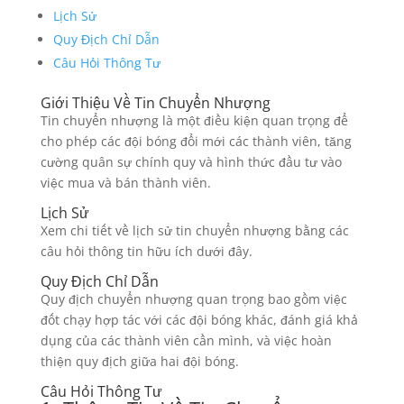
Lịch Sử
Quy Địch Chỉ Dẫn
Câu Hỏi Thông Tư
Giới Thiệu Về Tin Chuyển Nhượng
Tin chuyển nhượng là một điều kiện quan trọng để
cho phép các đội bóng đổi mới các thành viên, tăng
cường quân sự chính quy và hình thức đầu tư vào
việc mua và bán thành viên.
Lịch Sử
Xem chi tiết về lịch sử tin chuyển nhượng bằng các
câu hỏi thông tin hữu ích dưới đây.
Quy Địch Chỉ Dẫn
Quy địch chuyển nhượng quan trọng bao gồm việc
đốt chạy hợp tác với các đội bóng khác, đánh giá khả
dụng của các thành viên cần mình, và việc hoàn
thiện quy địch giữa hai đội bóng.
Câu Hỏi Thông Tư