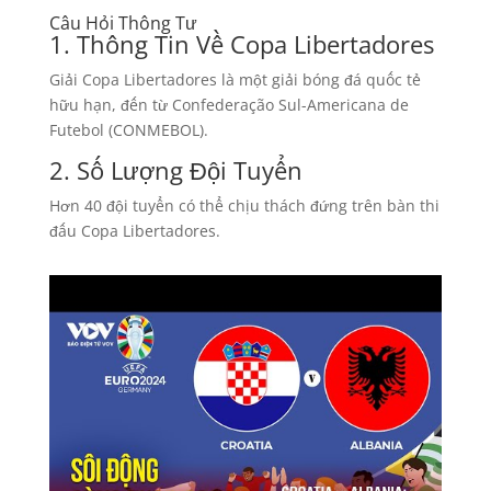
Câu Hỏi Thông Tư
1. Thông Tin Về Copa Libertadores
Giải Copa Libertadores là một giải bóng đá quốc tẻ
hữu hạn, đến từ Confederação Sul-Americana de
Futebol (CONMEBOL).
2. Số Lượng Đội Tuyển
Hơn 40 đội tuyển có thể chịu thách đứng trên bàn thi
đấu Copa Libertadores.