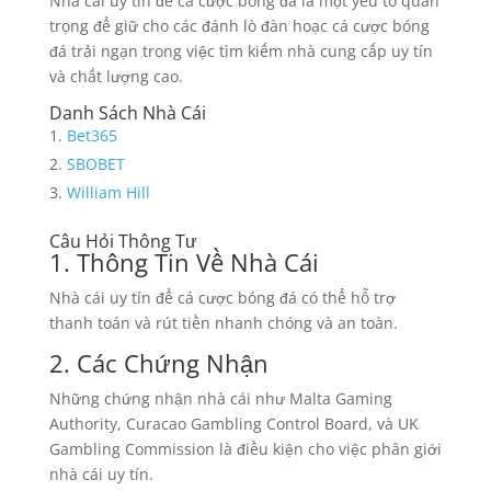
Nhà cái uy tín để cá cược bóng đá là một yếu tố quan
trọng để giữ cho các đánh lò đàn hoạc cá cược bóng
đá trải ngạn trong việc tìm kiếm nhà cung cấp uy tín
và chất lượng cao.
Danh Sách Nhà Cái
Bet365
SBOBET
William Hill
Câu Hỏi Thông Tư
1. Thông Tin Về Nhà Cái
Nhà cái uy tín để cá cược bóng đá có thể hỗ trợ
thanh toán và rút tiền nhanh chóng và an toàn.
2. Các Chứng Nhận
Những chứng nhận nhà cái như Malta Gaming
Authority, Curacao Gambling Control Board, và UK
Gambling Commission là điều kiện cho việc phân giới
nhà cái uy tín.