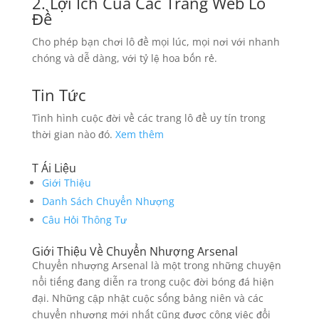
2. Lợi Ích Của Các Trang Web Lô
Đề
Cho phép bạn chơi lô đề mọi lúc, mọi nơi với nhanh
chóng và dễ dàng, với tỷ lệ hoa bốn rẻ.
Tin Tức
Tình hình cuộc đời về các trang lô đề uy tín trong
thời gian nào đó.
Xem thêm
T Ái Liệu
Giới Thiệu
Danh Sách Chuyển Nhượng
Câu Hỏi Thông Tư
Giới Thiệu Về Chuyển Nhượng Arsenal
Chuyển nhượng Arsenal là một trong những chuyện
nổi tiếng đang diễn ra trong cuộc đời bóng đá hiện
đại. Những cập nhật cuộc sống bảng niên và các
chuyển nhượng mới nhất cũng được công việc đổi