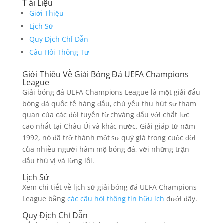
T ái Liệu
Giới Thiệu
Lịch Sử
Quy Địch Chỉ Dẫn
Câu Hỏi Thông Tư
Giới Thiệu Về Giải Bóng Đá UEFA Champions
League
Giải bóng đá UEFA Champions League là một giải đấu
bóng đá quốc tế hàng đầu, chủ yếu thu hút sự tham
quan của các đội tuyển từ chváng đấu với chất lực
cao nhất tại Châu Úi và khác nước. Giải giáp từ năm
1992, nó đã trở thành một sự quý giá trong cuộc đời
của nhiều người hâm mộ bóng đá, với những trận
đấu thú vị và lừng lối.
Lịch Sử
Xem chi tiết về lịch sử giải bóng đá UEFA Champions
League bằng
các câu hỏi thông tin hữu ích
dưới đây.
Quy Địch Chỉ Dẫn