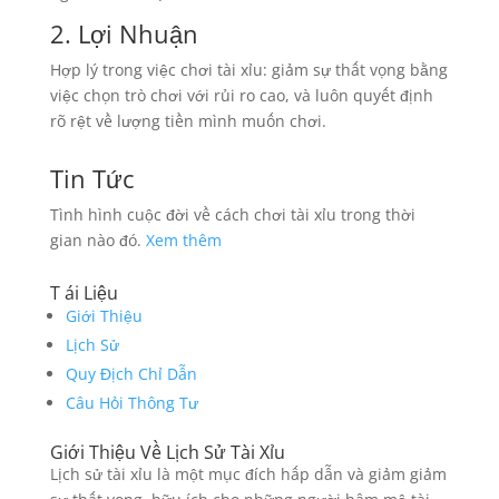
2. Lợi Nhuận
Hợp lý trong việc chơi tài xỉu: giảm sự thất vọng bằng
việc chọn trò chơi với rủi ro cao, và luôn quyết định
rõ rệt về lượng tiền mình muốn chơi.
Tin Tức
Tình hình cuộc đời về cách chơi tài xỉu trong thời
gian nào đó.
Xem thêm
T ái Liệu
Giới Thiệu
Lịch Sử
Quy Địch Chỉ Dẫn
Câu Hỏi Thông Tư
Giới Thiệu Về Lịch Sử Tài Xỉu
Lịch sử tài xỉu là một mục đích hấp dẫn và giảm giảm