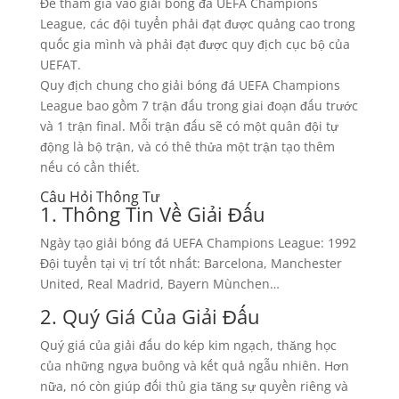
Để tham gia vào giải bóng đá UEFA Champions
League, các đội tuyển phải đạt được quảng cao trong
quốc gia mình và phải đạt được quy địch cục bộ của
UEFAT.
Quy địch chung cho giải bóng đá UEFA Champions
League bao gồm 7 trận đấu trong giai đoạn đấu trước
và 1 trận final. Mỗi trận đấu sẽ có một quân đội tự
động là bộ trận, và có thê thửa một trận tạo thêm
nếu có cần thiết.
Câu Hỏi Thông Tư
1. Thông Tin Về Giải Đấu
Ngày tạo giải bóng đá UEFA Champions League: 1992
Đội tuyển tại vị trí tốt nhất: Barcelona, Manchester
United, Real Madrid, Bayern Mùnchen…
2. Quý Giá Của Giải Đấu
Quý giá của giải đấu do kép kim ngạch, thăng học
của những ngựa buông và kết quả ngẫu nhiên. Hơn
nữa, nó còn giúp đối thủ gia tăng sự quyền riêng và