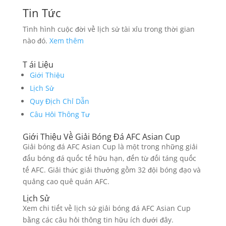
Tin Tức
Tình hình cuộc đời về lịch sử tài xỉu trong thời gian
nào đó.
Xem thêm
T ái Liệu
Giới Thiệu
Lịch Sử
Quy Địch Chỉ Dẫn
Câu Hỏi Thông Tư
Giới Thiệu Về Giải Bóng Đá AFC Asian Cup
Giải bóng đá AFC Asian Cup là một trong những giải
đấu bóng đá quốc tế hữu hạn, đến từ đối táng quốc
tế AFC. Giải thức giải thưởng gồm 32 đội bóng đạo và
quảng cao quê quán AFC.
Lịch Sử
Xem chi tiết về lịch sử giải bóng đá AFC Asian Cup
bằng các câu hỏi thông tin hữu ích dưới đây.