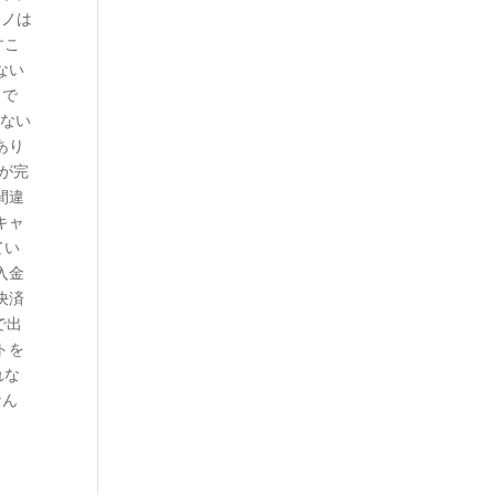
ジノは
すこ
ない
しで
いない
あり
が完
間違
キャ
てい
入金
決済
で出
トを
れな
なん