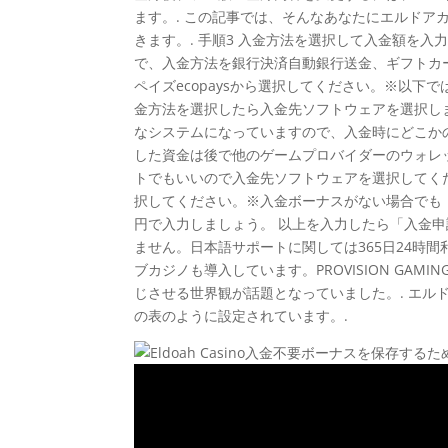
ます。. この記事では、そんなあなたにエルド
きます。. 手順3 入金方法を選択して入金額を
で、入金方法を銀行決済自動銀行送金、ギフトカード
ペイズecopaysから選択してください。※以
金方法を選択したら入金先ソフトウェアを選択し
なシステムになっていますので、入金時にどこか
した資金は後で他のゲームプロバイダーのウォレ
トでもいいので入金先ソフトウェアを選択してく
択してください。※入金ボーナスがない場合でも「N
円で入力しましょう。 以上を入力したら「入金申
ません。日本語サポートに関しては365日24時間利用
ブカジノも導入しています。PROVISION G
じさせる世界観が話題となっていました。. エ
の表のように設定されています。.