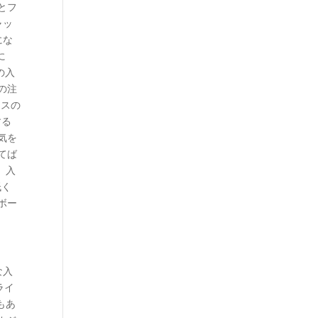
とフ
ャッ
にな
に
の入
の注
ナスの
する
気を
てば
、入
低く
ボー
な入
ライ
もあ