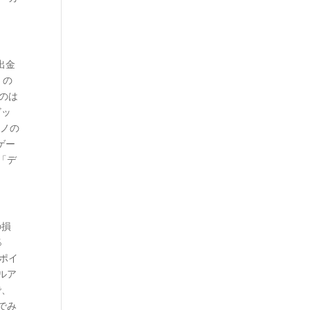
出金
 の
るのは
ビッ
ジノの
ゲー
「デ
の損
％
めポイ
ルア
で、
でみ