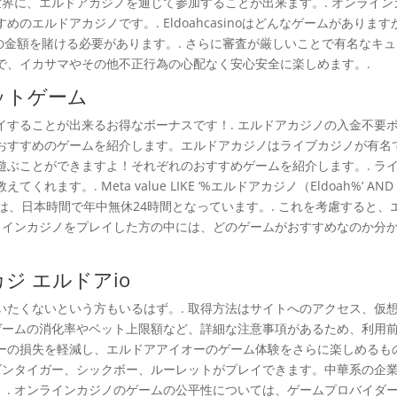
世界に、エルドアカジノを通じて参加することが出来ます。. オンライン
エルドアカジノです。. Eldoahcasinoはどんなゲームがあります
上の金額を賭ける必要があります。. さらに審査が厳しいことで有名なキ
で、イカサマやその他不正行為の心配なく安心安全に楽しめます。.
ットゲーム
イすることが出来るお得なボーナスです！. エルドアカジノの入金不要
おすすめのゲームを紹介します。エルドアカジノはライブカジノが有名
遊ぶことができますよ！それぞれのおすすめゲームを紹介します。. ラ
。. Meta value LIKE ‘%エルドアカジノ（Eldoah%’ AND 
ートは、日本時間で年中無休24時間となっています。. これを考慮すると、
ンラインカジノをプレイした方の中には、どのゲームがおすすめなのか分
ジ エルドアio
いたくないという方もいるはず。. 取得方法はサイトへのアクセス、仮
ゲームの消化率やベット上限額など、詳細な注意事項があるため、利用
ーの損失を軽減し、エルドアアイオーのゲーム体験をさらに楽しめるも
ラゴンタイガー、シックボー、ルーレットがプレイできます。中華系の企
。. オンラインカジノのゲームの公平性については、ゲームプロバイダ