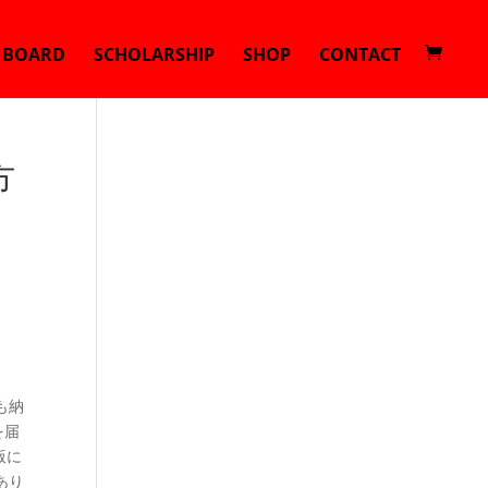
E BOARD
SCHOLARSHIP
SHOP
CONTACT
方
も納
を届
版に
あり