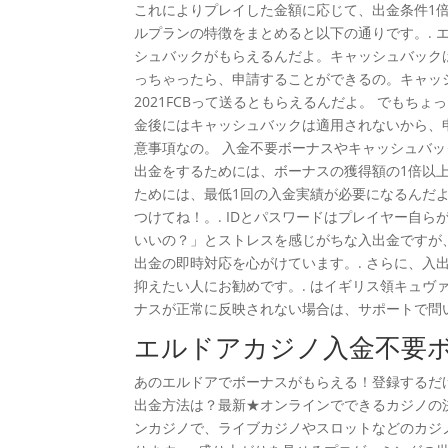
これによりプレイした金額に応じて、出金条件1倍
ルプランの特徴をまとめると以下の通りです。. エ
シュバックがもらえるんだよ。キャッシュバック
っちゃったら、申請することができるの。キャッ
2021FCBって送るともらえるんだよ。 でもち
金後にはキャッシュバックは適用されないから、
意事項なの。 入金不要ボーナスやキャッシュバッ
出金をするためには、ボーナスの獲得額の1倍以
ためには、最低1回の入金実績が必要になるんだ
つけてね！。. IDとパスワードはプレイヤー自
いいの？」とストレスを感じがちな入出金ですが
出金の即時対応を心がけています。. さらに、
抑えたい人にお勧めです。. はイギリス領キュヴ
ナスが正常に反映されない場合は、サポートで問
エルドアカジノ入金不要
あのエルドアでボーナスがもらえる！登録するだけ！
出金方法は？最新★オンラインでできるカジノの決
ンカジノで、ライブカジノやスロットなどのカジ