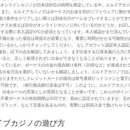
多くのオンラインカジノが日本語対応の時間を限定している中、エルドアカ
. また、エルドアカジノではボーナスのお金を別のソフトウェアに動か
賭け条件をクリアしない限りは別会社のゲームをプレイすることができ
ボーナスを使えば自分がオンラインカジノに向いているのかどうか、お試
金する際に本人認証KYCが必須となっています。本人確認がまだ済んで
不備があった場合は再提出が必要となり、審査に時間がかかる可能性が
ているかしっかりチェックしてください。 もしアカウント認証本人認証
場合、以下の点を確認してみましょう。まず出金する口座名義の入力に
いると、正しく処理されずに出金ができなくなることがあります。また
行っているか、ボーナスの出金の場合賭け条件（20倍など）が達成され
る出金方法を選択していないかも確認しましょう。エルドアカジノでは
ありますただしクレジットカードの場合は暗号通貨ビットコインと電子
ペイで出金可能です。（銀行振込銀行送金は不可） このように、エルドアカジノ
、出金ルールの見落としが原因となることが多いです。これらのポイン
金不要ボーナスの有効期限は30日です。長めに設定されていますが、忘
ナーズラック」なんて言葉があるものの、実際には初回入金で負けちゃう
イブカジノの遊び方