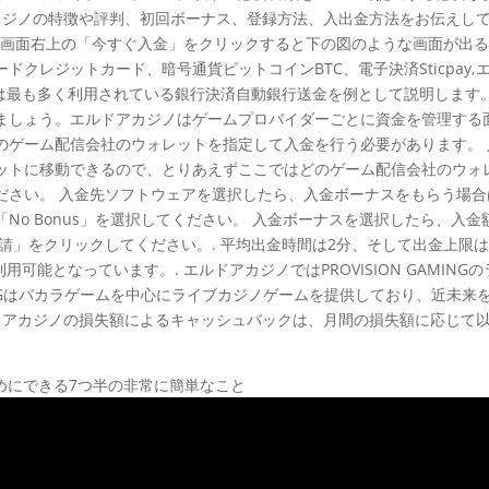
アカジノの特徴や評判、初回ボーナス、登録方法、入出金方法をお伝えし
入力画面右上の「今すぐ入金」をクリックすると下の図のような画面が出
クレジットカード、暗号通貨ビットコインBTC、電子決済Sticpay,
下では最も多く利用されている銀行決済自動銀行送金を例として説明します。
ましょう。エルドアカジノはゲームプロバイダーごとに資金を管理する
のゲーム配信会社のウォレットを指定して入金を行う必要があります。 
ットに移動できるので、とりあえずここではどのゲーム配信会社のウォ
ださい。 入金先ソフトウェアを選択したら、入金ボーナスをもらう場合
o Bonus」を選択してください。 入金ボーナスを選択したら、入金
請」をクリックしてください。. 平均出金時間は2分、そして出金上限
可能となっています。. エルドアカジノではPROVISION GAMINGの
AMINGはバカラゲームを中心にライブカジノゲームを提供しており、近未来
ルドアカジノの損失額によるキャッシュバックは、月間の損失額に応じて