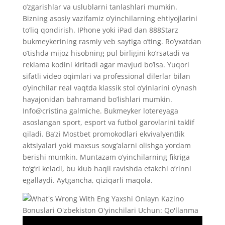
o’zgarishlar va uslublarni tanlashlari mumkin.
Bizning asosiy vazifamiz o’yinchilarning ehtiyojlarini
to’liq qondirish. IPhone yoki iPad dan 888Starz
bukmeykerining rasmiy veb saytiga o’ting. Ro’yxatdan
o’tishda mijoz hisobning pul birligini ko’rsatadi va
reklama kodini kiritadi agar mavjud bo’lsa. Yuqori
sifatli video oqimlari va professional dilerlar bilan
o’yinchilar real vaqtda klassik stol o’yinlarini o’ynash
hayajonidan bahramand bo’lishlari mumkin.
Info@cristina galmiche. Bukmeyker lotereyaga
asoslangan sport, esport va futbol garovlarini taklif
qiladi. Ba’zi Mostbet promokodlari ekvivalyentlik
aktsiyalari yoki maxsus sovg’alarni olishga yordam
berishi mumkin. Muntazam o’yinchilarning fikriga
to’g’ri keladi, bu klub haqli ravishda etakchi o’rinni
egallaydi. Aytgancha, qiziqarli maqola.