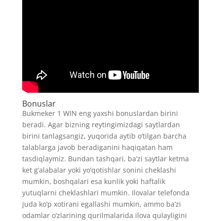
Bonuslar
Bukmeker 1 WIN eng yaxshi bonuslardan birini
beradi. Agar bizning reytingimizdagi saytlardan
birini tanlagsangiz, yuqorida aytib o’tilgan barcha
talablarga javob beradiganini haqiqatan ham
tasdiqlaymiz. Bundan tashqari, ba’zi saytlar ketma
ket g’alabalar yoki yo’qotishlar sonini cheklashi
mumkin, boshqalari esa kunlik yoki haftalik
yutuqlarni cheklashlari mumkin. Ilovalar telefonda
juda ko’p xotirani egallashi mumkin, ammo ba’zi
odamlar o’zlarining qurilmalarida ilova qulayligini