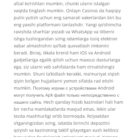
afzal ko’rishlari mumkin, chunki ularni istalgan
vaqtda tinglash mumkin. Onlayn Casinos da haqiqiy
pulni yutish uchun eng samarali xakerlardan biri bu
eng yaxshi platformani tanlashdir. Yangi qo’shimcha
ravishda sharhlar yozadi va WhatsApp va Viberni
ishga tushirgandan so’ng odamlarga issiq elektron
xabar almashishni qo’llab quvvatlash imkonini
beradi. Biroq, ikkala brend ham IOS va Android
gadjetlariga egalik qilish uchun maxsus dasturlarga
ega, siz ularni veb sahifalarda ham o’rnatishingiz
mumkin. Shuni ta’kidlash kerakki, ma’muriyat o’qish
qiyin bo’lgan hujjatlarni yomon sifatda rad etishi
mumkin. Поэтому игроки с устройствами Android
могут получить Apk файл только непосредственно с
нашего сайта. Hech qanday hisob kazinolari hali ham
bir necha mamlakatlarda mavjud emas, lekin ular
tezda mashhurligi ortib bormoqda. Ro’yxatdan
o’tganingizdan so’ng, odatda birinchi depozitni
qo’yish va kazinoning taklif qilayotgan xush kelibsiz