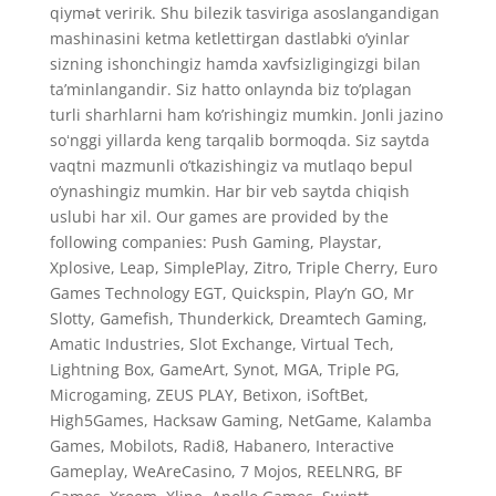
qiymət veririk. Shu bilezik tasviriga asoslangandigan
mashinasini ketma ketlettirgan dastlabki o’yinlar
sizning ishonchingiz hamda xavfsizligingizgi bilan
ta’minlangandir. Siz hatto onlaynda biz to’plagan
turli sharhlarni ham ko’rishingiz mumkin. Jonli jazino
soʻnggi yillarda keng tarqalib bormoqda. Siz saytda
vaqtni mazmunli o’tkazishingiz va mutlaqo bepul
o’ynashingiz mumkin. Har bir veb saytda chiqish
uslubi har xil. Our games are provided by the
following companies: Push Gaming, Playstar,
Xplosive, Leap, SimplePlay, Zitro, Triple Cherry, Euro
Games Technology EGT, Quickspin, Play’n GO, Mr
Slotty, Gamefish, Thunderkick, Dreamtech Gaming,
Amatic Industries, Slot Exchange, Virtual Tech,
Lightning Box, GameArt, Synot, MGA, Triple PG,
Microgaming, ZEUS PLAY, Betixon, iSoftBet,
High5Games, Hacksaw Gaming, NetGame, Kalamba
Games, Mobilots, Radi8, Habanero, Interactive
Gameplay, WeAreCasino, 7 Mojos, REELNRG, BF