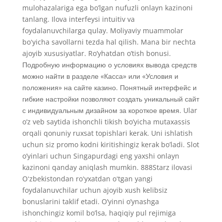
mulohazalariga ega bo’lgan nufuzli onlayn kazinoni
tanlang. Ilova interfeysi intuitiv va
foydalanuvchilarga qulay. Moliyaviy muammolar
boʻyicha savollarni tezda hal qilish. Mana bir nechta
ajoyib xususiyatlar. Ro’yhatdan o’tish bonusi.
Подробную информацию о условиях вывода средств
можно найти в разделе «Касса» или «Условия и
положения» на сайте казино. Понятный интерфейс и
гибкие настройки позволяют создать уникальный сайт
с индивидуальным дизайном за короткое время. Ular
o’z veb saytida ishonchli tikish bo’yicha mutaxassis
orqali qonuniy ruxsat topishlari kerak. Uni ishlatish
uchun siz promo kodni kiritishingiz kerak bo’ladi. Slot
o’yinlari uchun Singapurdagi eng yaxshi onlayn
kazinoni qanday aniqlash mumkin. 888Starz ilovasi
Oʻzbekistondan roʻyxatdan oʻtgan yangi
foydalanuvchilar uchun ajoyib xush kelibsiz
bonuslarini taklif etadi. O’yinni o’ynashga
ishonchingiz komil bo’lsa, haqiqiy pul rejimiga