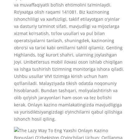
va muvaffaqiyatli bo’lish ehtimolini ta’minlaydi.
Ro’yxatga olish raqami 141081. Biz kazinoning
ishonchliligi va xavfsizligi, taklif etilayotgan oʻyinlar
va dasturiy taʼminot sifati, mavjudligi va mijozlarga
xizmat koʻrsatish, toʻlov usullari va pul bilan
operatsiyalarni tanlash, shuningdek, kazinoning
obroʻsi va tarixi kabi omillarni tahlil qilamiz. Genting
Highlands, tog’ kurort shahri, ularning joylashgan
joyi. Unibet’ersus mobil ilovasi oson ishlab chiqilgan
va ishga tushirish tizimning monitoriga ishora qiladi.
Ushbu usullar VIVI tizimiga kirish uchun ham
qo’llaniladi. Malayziyada tikish odatda noqonuniy
hisoblanadi. Bundan tashqari, moliyalashtirish va
olib qo’yish jarayonlari ham oson va tez bo’lishi
kerak. Onlayn kazino mamlakatingizda mavjudligiga
va yurisdiktsiyangizdagi o’yinchilarni qabul qilishiga
ishonch hosil qiling.