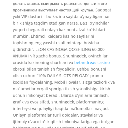
делать ставки, выигрывать реальные деньги и его
противником выступает настоящий крупье. Sadoqat
yoki VIP dasturi – bu kazino saytda o’ynaydigan har
bir kishiga taqdim etadigan narsa. Ba’zi o’yinchilar
yuqori chegarali onlayn kazinoni afzal ko’rishlari
mumkin. Ehtimol, xalqaro kazino saytlarini
topishning eng yaxshi usuli mintaqa bo’yicha
qidirishdir. LEON CASINOGA QO’SHILING 60,000
XNUMX INR gacha bonus. Shuningdek, o’yinchilar
orasida kazinoning sharhlari va
betandreas casino
obro’si bilan tanishish foydalidir. Ushbu bonusni
olish uchun “10% DAILY SLOTS RELOAD” promo
kodidan foydalaning. Mobil ilovalar, sizga tezkorlik va
ma’lumotlar orqali sportga tikish yo’nalishiga kirish
uchun imkoniyat beradi. Ularda o’yinlarni tanlash,
grafik va ovoz sifati, shuningdek, platformaning
interfeysi va qulayligi haqida ma’lumotlar mavjud.
Onlayn platformalar turli qoidalar, stavkalar va
ijtimoiy o’zaro ta’sir qilish imkoniyatlariga ega bo’lgan