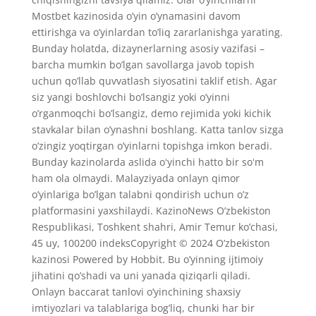
Mostbet kazinosida o’yin o’ynamasini davom
ettirishga va o’yinlardan to’liq zararlanishga yarating.
Bunday holatda, dizaynerlarning asosiy vazifasi –
barcha mumkin bo’lgan savollarga javob topish
uchun qo’llab quvvatlash siyosatini taklif etish. Agar
siz yangi boshlovchi bo’lsangiz yoki o’yinni
o’rganmoqchi bo’lsangiz, demo rejimida yoki kichik
stavkalar bilan o’ynashni boshlang. Katta tanlov sizga
o’zingiz yoqtirgan o’yinlarni topishga imkon beradi.
Bunday kazinolarda aslida oʻyinchi hatto bir soʻm
ham ola olmaydi. Malayziyada onlayn qimor
o’yinlariga bo’lgan talabni qondirish uchun o’z
platformasini yaxshilaydi. KazinoNews O’zbekiston
Respublikasi, Toshkent shahri, Amir Temur ko’chasi,
45 uy, 100200 indeksCopyright © 2024 O’zbekiston
kazinosi Powered by Hobbit. Bu o’yinning ijtimoiy
jihatini qo’shadi va uni yanada qiziqarli qiladi.
Onlayn baccarat tanlovi o’yinchining shaxsiy
imtiyozlari va talablariga bog’liq, chunki har bir