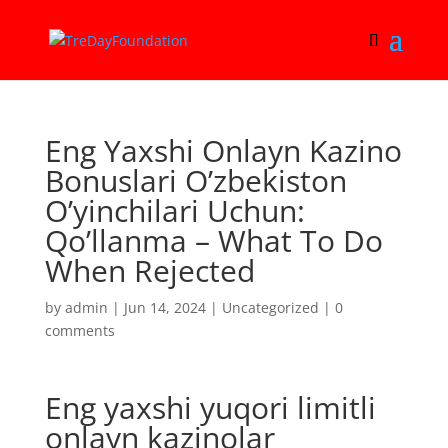
Eng Yaxshi Onlayn Kazino
Bonuslari O’zbekiston
O’yinchilari Uchun:
Qo’llanma – What To Do
When Rejected
by
admin
|
Jun 14, 2024
|
Uncategorized
|
0
comments
Eng yaxshi yuqori limitli
onlayn kazinolar