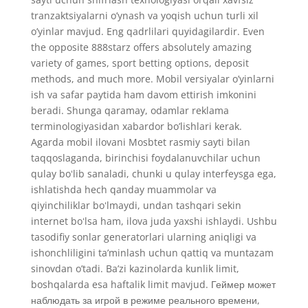
tranzaktsiyalarni o’ynash va yoqish uchun turli xil
o’yinlar mavjud. Eng qadrlilari quyidagilardir. Even
the opposite 888starz offers absolutely amazing
variety of games, sport betting options, deposit
methods, and much more. Mobil versiyalar o’yinlarni
ish va safar paytida ham davom ettirish imkonini
beradi. Shunga qaramay, odamlar reklama
terminologiyasidan xabardor bo’lishlari kerak.
Agarda mobil ilovani Mosbtet rasmiy sayti bilan
taqqoslaganda, birinchisi foydalanuvchilar uchun
qulay boʻlib sanaladi, chunki u qulay interfeysga ega,
ishlatishda hech qanday muammolar va
qiyinchiliklar boʻlmaydi, undan tashqari sekin
internet boʻlsa ham, ilova juda yaxshi ishlaydi. Ushbu
tasodifiy sonlar generatorlari ularning aniqligi va
ishonchliligini ta’minlash uchun qattiq va muntazam
sinovdan o’tadi. Ba’zi kazinolarda kunlik limit,
boshqalarda esa haftalik limit mavjud. Геймер может
наблюдать за игрой в режиме реального времени,