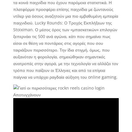
τα κοινά παιχνίδια που έχουν παρόμοια στατιστικά. Η
πλατφόρμα προσφέρει επίσης παιχνίδια με ζωντανούς
ντίλερ για όσους αναζητούν μια πιο εμβαθυμένη εμπειρία
παιχνιδιού. Lucky Rounds: O Τροχός Εκπλήξεων της
Stoiximan. Ο μέσος όρος των «μπασκετικών» επιλογών
ξεπερνάει τις 500 ανά αγώνα, κάτι που σημαίνει πως
είσαι σε θέση να ποντάρεις στις αγορές που σου
ταιριάζουν περισσότερο. Την ίδια στιγμή, όμως, που
αυξανόταν η φορολογία, σημειώθηκαν σημαντικές
ανατροπές στην αγορά, με την τεχνολογία να αλλάζει τον
τρόπο που παίζουν οι Έλληνες και από τα επίγεια
παίγνια να υπάρχει ραγδαία αύξηση του online gaming.