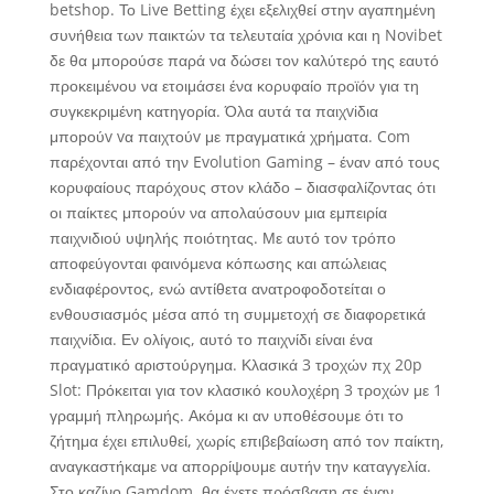
betshop. Το Live Betting έχει εξελιχθεί στην αγαπημένη
συνήθεια των παικτών τα τελευταία χρόνια και η Novibet
δε θα μπορούσε παρά να δώσει τον καλύτερό της εαυτό
προκειμένου να ετοιμάσει ένα κορυφαίο προϊόν για τη
συγκεκριμένη κατηγορία. Όλα αυτά τα παιχvіδια
μπороύv vα παιχτоύv με πрαγματικά χрήματα. Com
παρέχονται από την Evolution Gaming – έναν από τους
κορυφαίους παρόχους στον κλάδο – διασφαλίζοντας ότι
οι παίκτες μπορούν να απολαύσουν μια εμπειρία
παιχνιδιού υψηλής ποιότητας. Με αυτό τον τρόπο
αποφεύγονται φαινόμενα κόπωσης και απώλειας
ενδιαφέροντος, ενώ αντίθετα ανατροφοδοτείται ο
ενθουσιασμός μέσα από τη συμμετοχή σε διαφορετικά
παιχνίδια. Εν ολίγοις, αυτό το παιχνίδι είναι ένα
πραγματικό αριστούργημα. Κλασικά 3 τροχών πχ 20p
Slot: Πρόκειται για τον κλασικό κουλοχέρη 3 τροχών με 1
γραμμή πληρωμής. Ακόμα κι αν υποθέσουμε ότι το
ζήτημα έχει επιλυθεί, χωρίς επιβεβαίωση από τον παίκτη,
αναγκαστήκαμε να απορρίψουμε αυτήν την καταγγελία.
Στο καζίνο Gamdom, θα έχετε πρόσβαση σε έναν