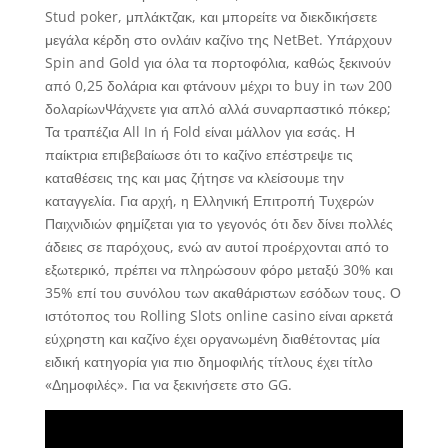
Stud poker, μπλάκτζακ, και μπορείτε να διεκδικήσετε
μεγάλα κέρδη στο ονλάιν καζίνο της NetBet. Υπάρχουν
Spin and Gold για όλα τα πορτοφόλια, καθώς ξεκινούν
από 0,25 δολάρια και φτάνουν μέχρι το buy in των 200
δολαρίωνΨάχνετε για απλό αλλά συναρπαστικό πόκερ;
Τα τραπέζια All In ή Fold είναι μάλλον για εσάς. Η
παίκτρια επιβεβαίωσε ότι το καζίνο επέστρεψε τις
καταθέσεις της και μας ζήτησε να κλείσουμε την
καταγγελία. Για αρχή, η Ελληνική Επιτροπή Τυχερών
Παιχνιδιών φημίζεται για το γεγονός ότι δεν δίνει πολλές
άδειες σε παρόχους, ενώ αν αυτοί προέρχονται από το
εξωτερικό, πρέπει να πληρώσουν φόρο μεταξύ 30% και
35% επί του συνόλου των ακαθάριστων εσόδων τους. Ο
ιστότοπος του Rolling Slots online casino είναι αρκετά
εύχρηστη και καζίνο έχει οργανωμένη διαθέτοντας μία
ειδική κατηγορία για πιο δημοφιλής τίτλους έχει τίτλο
«Δημοφιλές». Για να ξεκινήσετε στο GG.