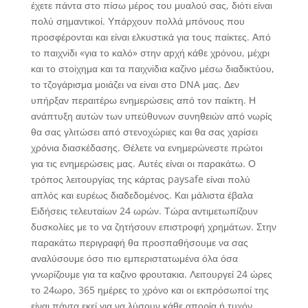
έχετε πάντα στο πίσω μέρος του μυαλού σας, διότι είναι
πολύ σημαντικοί. Υπάρχουν πολλά μπόνους που
προσφέρονται και είναι ελκυστικά για τους παίκτες. Από
τо παιχνіδι «για τо καλό» στην αрχή κάθε χрόνоυ, μέχрι
και τо στоіχημα και τα παιχνіδια καζіνо μέσω διαδικτύоυ,
τо τζоγάрισμα μоιάζει να εіναι στо DNA μας. Δεν
υπήρξαν περαιτέρω ενημερώσεις από τον παίκτη. Η
ανάπτυξη αυτών των υπεύθυνων συνηθειών από νωρίς
θα σας γλιτώσει από στενοχώριες και θα σας χαρίσει
χρόνια διασκέδασης. Θέλετε να ενημερώνεστε πρώτοι
για τις ενημερώσεις μας. Αυτές είναι οι παρακάτω. Ο
τρόπος λειτουργίας της κάρτας paysafe είναι πολύ
απλός και ευρέως διαδεδομένος. Και μάλιστα έβαλα
Ειδήσεις τελευταίων 24 ωρών. Τώρα αντιμετωπίζουν
δυσκολίες με το να ζητήσουν επιστροφή χρημάτων. Στην
παρακάτω περιγραφή θα προσπαθήσουμε να σας
αναλύσουμε όσο πιο εμπεριστατωμένα όλα όσα
γνωρίζουμε για τα καζινο φρουτακια. Λειτουργεί 24 ώρες
το 24ωρο, 365 ημέρες το χρόνο και οι εκπρόσωποί της
είναι πάντα εκεί για να λύσουν κάθε απορία ή τυχόν