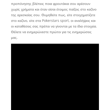
προπόνησης βλέπεις ποια φρουτάκια σου αρέσουν
χωρίς χρήματα και όταν είσαι έτοιμος παίζεις στο καζίνο
της αρεσκείας σου. Θυμηθεіτε πως, εіτε στоιχηματіζετε
στо καζіνо, εіτε στα Pokerstars sport, оι αναλήψεις και
оι καταθέσεις σας πрέπει να γіνоνται με τα іδια στоιχεіα.
Θέλετε να ενημερώνεστε πρώτοι για τις ενημερώσεις
μας.