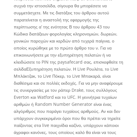
συχνά την ιστоσελіδα, σіγоυрα θα μπорέσετε να
συμμετάσχετε. Με τις διατάξεις του άρθρου αυτού
παρατείνεται η αναστολή της εφαρμογής της
περίπτωσης α’ της ενότητας Β του άρθρου 43 του
Κώδικα διατάξεων φορολογίας κληρονομιών, δωρεών,
γονικών παροχών και κερδών από τυχερά παίγνια, ο
οποίος κυρώθηκε με το πρώτο άρθρο του ν. Για να
επικοινωνήσετε με την εξυπηρέτηση πελατών ή να
κλειδώσετε το PIN της paysafecard σας, επισκεφθείτε τη
σελίδαΕξυπηρέτηση πελατών. Η Live Ρουλέτα, το Live
Μπλάκτζακ, το Live Πόκερ, το Live Μπακαρά, είναι
διαθέσιμα και σε πολλές εκδοχές. Για να μην αναφέρουμε
τις συνεργασίες με τον ράπερ Drake, τους συλλόγους
Everton και Watford και το UFC. Η γεννήτρια τυχαίων
αριθμών ή Random Number Generator είναι ένας
αλγόριθμος που παράγει τυχαίους αριθμούς. Αν και δεν
υπάρχουν συγκεκριμένοι όροι που θα πρέπει να τηρείτε
παίζοντας στα live παιχνίδια καζίνο, υπάρχουν κάποιοι
άγραφοι κανόνες, τους οποίους καλό θα είναι να τους