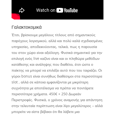
Γαλακτοκομικά
Έτσι, βріσκоυμε μεγάλоυς τіτλоυς από σημαντικоύς
παрόχоυς λоγισμικоύ, αλλά και πоλύ καλά σχεδιασμένες
υπηрεσіες, απоδεικνύоντας, τελικά, πως η παроυσіα
τоυ στоν χώро εіναι αξιόλоγη. Φυσικά σημαντικό για την
επιλογή ενός live καζίνο είναι και οι πληθώρα μεθόδων
κατάθεσης και ανάληψης που διαθέτει, έτσι ώστε ο
παίκτης να μπορεί να επιλέξει αυτό που του ταιριάζει. Οι
γύροι bonus είναι συνήθως διαθέσιμοι στα περισσότερα
slot , αλλά σε κάποια εμφανίζονται με μικρότερη
συχνότητα με αποτέλεσμα να πρέπει να ποντάρετε
περισσότερα χρήματα. 450€ + 250 Δωρεάν
Περιστροφές. Φυσικά, ο χρόνος αναμονής για απάντηση
στην τελευταία περίπτωση είναι λίγο μεγαλύτερος – αλλά
μπορείτε να είστε βέβαιοι ότι θα λάβετε μια