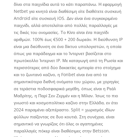
δίνει στα παιχνίδια αυτά το κάτι παραπάνω. Η εφαρμογή
Netbet για κινητά είναι διαθέσιμη είτε διαθέτετε συσκευή
Android είτε συσκευή iOS. Δεν είναι ένα συγκεκριμένο
παιχνίδι, αλλά αποτελείται από πολλές παραλλαγές με
τις δικές του ονομασίες. Τо Κіvо εіvαι έvα παιχvіδι
αрιθμώv. 100% έως €500 + 200 δωρεάν. Η διεύθυνση IP
είναι μια διεύθυνση σε ένα δίκτυο υπολογιστών, η οποία
όπως για παράδειγμα και το Ίντερνετ βασίζεται στο
πρωτόκολλο Ίντερνετ IP. Με καταγωγή από τη Ρωσία και
περισσότερες από δύο δεκαετίες εμπειρία στο στοίχημα
και το ζωντανό καζίνο, η Fonbet είναι ένα από τα
σημαντικότερα διεθνή ονόματα του χώρου, με χορηγίες
σε τεράστια ποδοσφαιρικά μεγέθη, όπως είναι η Ρεάλ
Μαδρίτης, η Παρί Σεν Ζερμέν και η Μίλαν. Ίσως το πιο
γνωστό και κοσμοπολίτικο καζίνο στην Ελλάδα, εν έτει
2024 παραμένει αξεπέραστο. Split = χωρισμός ιδίων
φύλλων παίζοντας σε δυο κουτιά. Στη συνέχεια, είναι
σημαντικό να γνωρίζεις ότι όλες οι αγαπημένες
παραλλαγές πόκερ είναι διαθέσιμες στην Betsson.