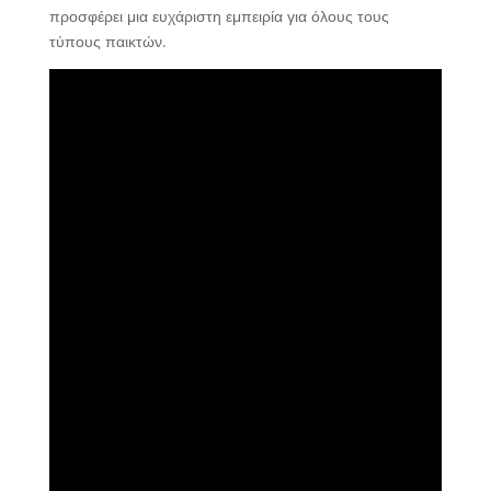
προσφέρει μια ευχάριστη εμπειρία για όλους τους
τύπους παικτών.