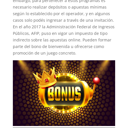
embargo, para pertenecer a estos programas es
necesario realizar depósitos o apuestas mínimas
según lo establecido por el operador, y en algunos
casos solo podés ingresar a través de una invitación.
En el año 2017 la Administración Federal de Ingresos
Públicos, AFIP, puso en vigor un impuesto de tipo
indirecto sobre las apuestas online. Pueden formar
parte del bono de bienvenida u ofrecerse como
promoción de un juego concreto.