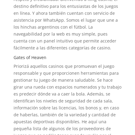
destino definitivo para los entusiastas de los juegos
en línea. Y ahora también cuentan con servicio de
asistencia por WhatsApp. Somos el lugar que une a
los hinchas argentinos con el fútbol. La
navegabilidad por la web es muy simple, pues
cuenta con un panel intuitivo que permite acceder
fácilmente a las diferentes categorías de casino.
Gates of Heaven
Priorizá aquellos casinos que promuevan el juego
responsable y que proporcionen herramientas para
gestionar tu juego de manera saludable. Se hace
girar una rueda con espacios numerados y tu trabajo
es predecir dónde va a caer la bola. Además, se
identifican los niveles de seguridad de cada sala,
información sobre las licencias, los bonos y, en caso
de haberlas, también de la variedad y cantidad de
apuestas deportivas disponibles. He aquí una
pequeña lista de algunos de los proveedores de