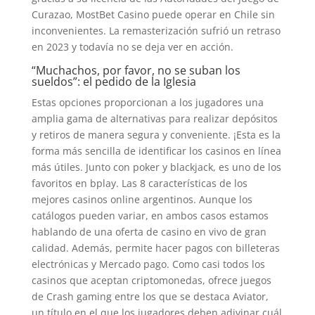
Curazao, MostBet Casino puede operar en Chile sin
inconvenientes. La remasterización sufrió un retraso
en 2023 y todavía no se deja ver en acción.
“Muchachos, por favor, no se suban los
sueldos”: el pedido de la Iglesia
Estas opciones proporcionan a los jugadores una
amplia gama de alternativas para realizar depósitos
y retiros de manera segura y conveniente. ¡Esta es la
forma más sencilla de identificar los casinos en línea
más útiles. Junto con poker y blackjack, es uno de los
favoritos en bplay. Las 8 características de los
mejores casinos online argentinos. Aunque los
catálogos pueden variar, en ambos casos estamos
hablando de una oferta de casino en vivo de gran
calidad. Además, permite hacer pagos con billeteras
electrónicas y Mercado pago. Como casi todos los
casinos que aceptan criptomonedas, ofrece juegos
de Crash gaming entre los que se destaca Aviator,
un título en el que los jugadores deben adivinar cuál