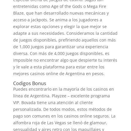
entretenidas como Age of the Gods o Mega Fire
Blaze, que han desarrollado nuevas mecánicas y
acceso a jackpots. Se anima a los jugadores a
explorar estas opciones y elegir la que mejor se
adapte a sus necesidades. Consideramos la cantidad
de juegos disponibles, prefiriendo aquellos con más
de 1,000 juegos para garantizar una experiencia
diversa. Con más de 4,000 juegos disponibles, es
imposible no encontrar algo que despierte tu interés
y le vale a esta plataforma para estar entre los
mejores casinos online de Argentina en pesos.
Codigos Bonus
Puedes encontrarlo en la mayoría de los casinos en
línea de Argentina. Playzee – excelente programa
VIP. Bovada tiene una atención al cliente
personalizada. De todos modos, estos métodos de
pago son comunes en los casinos online seguros. La
alfombra roja de Las Vegas se llenó de glamour,
sensualidad y aires retro con los maquillajes y