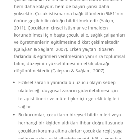
hem daha kolaydır, hem de başarı şansı daha
yüksektir. Çocuk istismarına bağlı ölümlerin %61’inin
önüne geçilebilir olduğu bildirilmektedir (Yalçın,
2011). Çocukların cinsel istismar ve ihmalden
korunabilmesi için başta çocuk, aile, sağlık çalışanları
ve öğretmenlerin eğitilmesine dikkat çekilmektedir
(Çalışkan & Sağlam, 2007). Erken yaştan itibaren
farkındalık eğitimleri verilmesinin yanı sıra toplumsal
bilinç düzeyinin yükseltilmesinin etkili olacağı
düşünülmektedir (Çalışkan & Sağlam, 2007).
Fiziksel zararın yanında bu üzücü olayın sebep
olabileceği duygusal zararın giderilebilmesi için
terapist önerir ve müfettişler için gerekli bilgileri
sağlar.
Bu kurumlar, çocukların bireysel bildirimleri veya
herhangi bir kişiden aldıkları ihbar doğrultusunda
çocukları koruma altına alırlar; çocuk da reşit yaşa
gelinceye dek, eski ailesinin maddi hâli uygun ise,