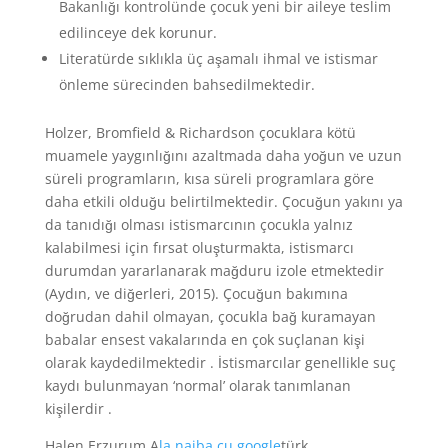
Bakanlığı kontrolünde çocuk yeni bir aileye teslim
edilinceye dek korunur.
Literatürde sıklıkla üç aşamalı ihmal ve istismar
önleme sürecinden bahsedilmektedir.
Holzer, Bromfield & Richardson çocuklara kötü
muamele yaygınlığını azaltmada daha yoğun ve uzun
süreli programların, kısa süreli programlara göre
daha etkili olduğu belirtilmektedir. Çocuğun yakını ya
da tanıdığı olması istismarcının çocukla yalnız
kalabilmesi için fırsat oluşturmakta, istismarcı
durumdan yararlanarak mağduru izole etmektedir
(Aydın, ve diğerleri, 2015). Çocuğun bakımına
doğrudan dahil olmayan, çocukla bağ kuramayan
babalar ensest vakalarında en çok suçlanan kişi
olarak kaydedilmektedir . İstismarcılar genellikle suç
kaydı bulunmayan ‘normal’ olarak tanımlanan
kişilerdir .
Halen Erzurum A
la naiba cu google
türk