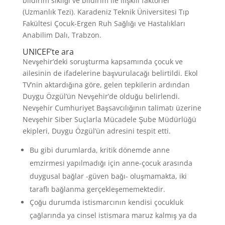
bildirim sıklığı ve bildirim ile ilişkili faktörler
(Uzmanlık Tezi). Karadeniz Teknik Üniversitesi Tıp
Fakültesi Çocuk-Ergen Ruh Sağlığı ve Hastalıkları
Anabilim Dalı, Trabzon.
UNICEF’te ara
Nevşehir’deki soruşturma kapsamında çocuk ve
ailesinin de ifadelerine başvurulacağı belirtildi. Ekol
TV’nin aktardığına göre, gelen tepkilerin ardından
Duygu Özgül’ün Nevşehir’de olduğu belirlendi.
Nevşehir Cumhuriyet Başsavcılığının talimatı üzerine
Nevşehir Siber Suçlarla Mücadele Şube Müdürlüğü
ekipleri, Duygu Özgül’ün adresini tespit etti.
Bu gibi durumlarda, kritik dönemde anne
emzirmesi yapılmadığı için anne-çocuk arasında
duygusal bağlar -güven bağı- oluşmamakta, iki
taraflı bağlanma gerçekleşememektedir.
Çoğu durumda istismarcının kendisi çocukluk
çağlarında ya cinsel istismara maruz kalmış ya da