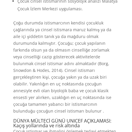
Çocuk cinsel istismarının sosyolojik analizi Malatya
Çocuk İzlem Merkezi uygulaması.
Çoğu durumda istismarcının kendisi çocukluk
çağlarında ya cinsel istismara maruz kalmış ya da
aile içi şiddetin tanık ya da mağduru olmak
durumunda kalmıştır. Çocuğu; çocuk yapılanın
farkında olsun ya da olmasın cinselliğe zorlamak
veya cinselliği cazip gösterecek aktivitelerde
bulunmak cinsel istismar adını almaktadır (Borg,
Snowdon & Hodes, 2014). Cinsel istismarı
gerçekleştiren kişi, çocuğa yakın ya da uzak biri
olabilir. Yakınlığın en uç noktasında çocuğun
annesiyle evli olan biyolojik baba ve çocuk klasik
ensesti yer alırken, uzaklığın en uç noktasında ise
çocuğa tamamen yabancı bir istismarcının
bulunduğu çocuğun cinsel istismarı bulunur .
DÜNYA MÜLTECİ GÜNÜ UNICEF AÇIKLAMASI:
Kaçış yollarında ve risk altında
Çocuk istismar ve ihmalini önlemek tedavi etmekten