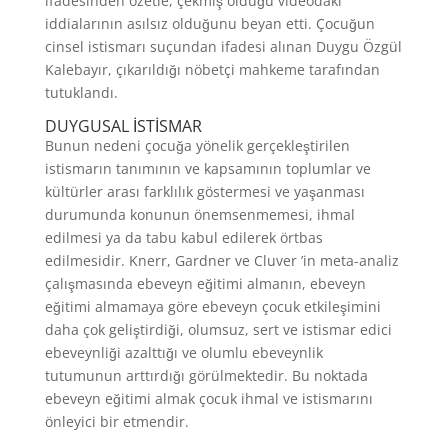
ifadesinden özetle, çekmiş olduğu videodaki
iddialarının asılsız olduğunu beyan etti. Çocuğun
cinsel istismarı suçundan ifadesi alınan Duygu Özgül
Kalebayır, çıkarıldığı nöbetçi mahkeme tarafından
tutuklandı.
DUYGUSAL İSTİSMAR
Bunun nedeni çocuğa yönelik gerçekleştirilen
istismarın tanımının ve kapsamının toplumlar ve
kültürler arası farklılık göstermesi ve yaşanması
durumunda konunun önemsenmemesi, ihmal
edilmesi ya da tabu kabul edilerek örtbas
edilmesidir. Knerr, Gardner ve Cluver ’in meta-analiz
çalışmasında ebeveyn eğitimi almanın, ebeveyn
eğitimi almamaya göre ebeveyn çocuk etkileşimini
daha çok geliştirdiği, olumsuz, sert ve istismar edici
ebeveynliği azalttığı ve olumlu ebeveynlik
tutumunun arttırdığı görülmektedir. Bu noktada
ebeveyn eğitimi almak çocuk ihmal ve istismarını
önleyici bir etmendir.