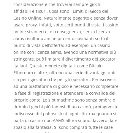
considerazione è che troverai sempre giochi
affidabili e sicuri. Cosa sono i Limiti di Gioco del
Casino Online. Naturalmente pagante e senza dover
usare proxy. Infatti, sotto certi punti di vista, i casinò
online stranieri e, di conseguenza, senza licenza
aams risultano anche più entusiasmanti sotto il
punto di vista dell’offerta: ad esempio, un casinò
online con licenza aams, avendo una normativa più
stringente, può limitare il divertimento dei giocatori
italiani. Queste monete digitali, come Bitcoin,
Ethereum e altre, offrono una serie di vantaggi unici
sia per i giocatori che per gli operatori. Per iscriversi
ad una piattaforma di gioco è necessario completare
la fase di registrazione e attendere la convalida del
proprio conto. Le slot machine sono senza ombra di
dubbio i giochi più famosi di un casinò, protagoniste
indiscusse del palinsesto di ogni sito, ma quando si
parla di casinò non AAMS allora si può davvero dare
spazio alla fantasia. Si sono comprati tutte le case