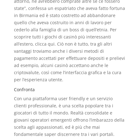
attorno, ne avrebbero comprate altre se ce fossero
state”, confessa un espatriato che aveva fatto fortuna
in Birmania ed è stato costretto ad abbandonare
quello che aveva costruito in anni di lavoro per
cederlo alla famiglia di un boss di quell’etnia. Per
scoprire tutti i giochi di casinò più interessanti
all’estero, clicca qui. Ciò non è tutto, tra gli altri
vantaggi troviamo anche i diversi metodi di
pagamento accettati per effettuare depositi e prelievi
ad esempio, alcuni casinò accettano anche le
criptovalute, così come l’interfaccia grafica e la cura
per l’esperienza utente.
Confronta
Con una piattaforma user friendly e un servizio
clienti professionale, è una scelta popolare tra i
giocatori di tutto il mondo. Realtà consolidate e
giovani operatori emergenti offrono l’imbarazzo della
scelta agli appassionati, ed è più che mai
fondamentale saper discernere tra i vari portali.