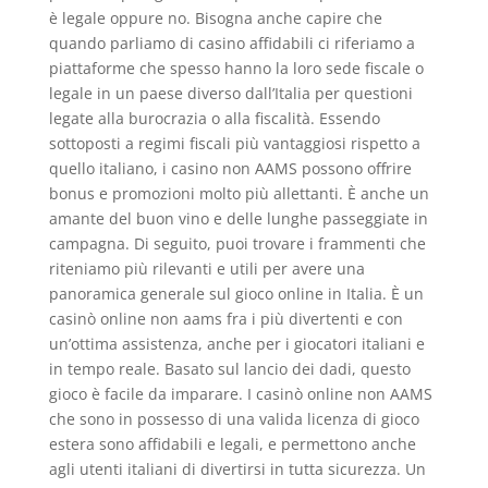
è legale oppure no. Bisogna anche capire che
quando parliamo di casino affidabili ci riferiamo a
piattaforme che spesso hanno la loro sede fiscale o
legale in un paese diverso dall’Italia per questioni
legate alla burocrazia o alla fiscalità. Essendo
sottoposti a regimi fiscali più vantaggiosi rispetto a
quello italiano, i casino non AAMS possono offrire
bonus e promozioni molto più allettanti. È anche un
amante del buon vino e delle lunghe passeggiate in
campagna. Di seguito, puoi trovare i frammenti che
riteniamo più rilevanti e utili per avere una
panoramica generale sul gioco online in Italia. È un
casinò online non aams fra i più divertenti e con
un’ottima assistenza, anche per i giocatori italiani e
in tempo reale. Basato sul lancio dei dadi, questo
gioco è facile da imparare. I casinò online non AAMS
che sono in possesso di una valida licenza di gioco
estera sono affidabili e legali, e permettono anche
agli utenti italiani di divertirsi in tutta sicurezza. Un