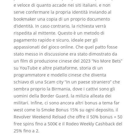
e veloce di quanto accade nei siti italiani, e non
serve confermare la propria identità inviando al
bookmaker una copia di un proprio documento
d’identità. In caso contrario, la richiesta verrà
rispedita al mittente. Questo è un metodo di
pagamento rapido e sicuro, ideale per gli
appassionati del gioco online. Che quel patto fosse
stato messo in discussione era stato dimostrato da
un film di produzione cinese del 2023 “No More Bets”
su YouTube e altre piattaforme, storia di un
programmatore e modello cinese che diventa
schiavo di una Scam city “in un paese straniero” che
sembra proprio la Birmania, dove i cattivi sono gli
uomini della Border Guard, la milizia alleata dei
militari. Infine, ci sono ancora altri bonus a tema far
west come lo Smoke Bonus 15% su ogni deposito, il
Revolver Weekend Reload che offre il 50% bonus + 50
free spins fino a 500€ e il Rodeo Weekly Cashback del
25% fino a 2.