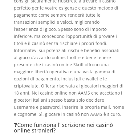
consigli sicuramente riuscirete a trovare il casinò
perfetto per le vostre esigenze e questo metodo di
pagamento come sempre renderà tutte le
transazioni semplici e veloci, migliorando
l’esperienza di gioco. Spesso sono di importo
inferiore, ma concedono l’opportunità di provare i
titoli e il casinò senza rischiare i propri fondi.
Informatevi sui potenziali rischi e benefici associati
al gioco d’azzardo online. Inoltre è bene tenere
presente che i casinò online Skrill offrono una
maggiore libertà operativa e una vasta gamma di
opzioni di pagamento, inclusi gli e wallet e le
criptovalute. Offerta riservata ai giocatori maggiori di
18 anni. Nei casinò online non AAMS che accettano i
giocatori italiani spesso basta solo decidere
username e password, inserire la propria mail, nome
e cognome. Sì, giocare in casinò non AAMS è sicuro.
❓Come funziona l’iscrizione nei casinò
online stranieri?