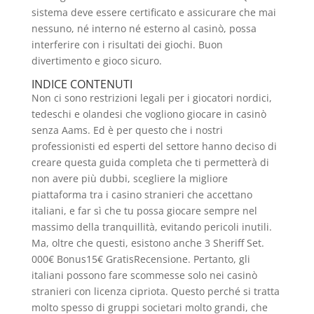
sistema deve essere certificato e assicurare che mai
nessuno, né interno né esterno al casinò, possa
interferire con i risultati dei giochi. Buon
divertimento e gioco sicuro.
INDICE CONTENUTI
Non ci sono restrizioni legali per i giocatori nordici,
tedeschi e olandesi che vogliono giocare in casinò
senza Aams. Ed è per questo che i nostri
professionisti ed esperti del settore hanno deciso di
creare questa guida completa che ti permetterà di
non avere più dubbi, scegliere la migliore
piattaforma tra i casino stranieri che accettano
italiani, e far sì che tu possa giocare sempre nel
massimo della tranquillità, evitando pericoli inutili.
Ma, oltre che questi, esistono anche 3 Sheriff Set.
000€ Bonus15€ GratisRecensione. Pertanto, gli
italiani possono fare scommesse solo nei casinò
stranieri con licenza cipriota. Questo perché si tratta
molto spesso di gruppi societari molto grandi, che