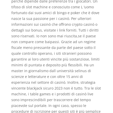
perché dipende dalle preferenze tra i giocatori. Un
tifoso di slot machine e conosciuto come L ‘uomo
fortunato dai suoi amici di bingo e poker che è dove
nasce la sua passione per i casinò. Per ulteriori
informazioni sui casinò che offrono crypto casinò o
dettagli sui bonus, visitate i link forniti. Tutti i diritti
sono riservati. Io non sono mai riuscita,se il paese
non compare come baipassi. Grazie ad un regime
fiscale meno pressante da parte del paese sotto il
quale controllo operano, i siti stranieri possono
garantire ai loro utenti vincite più sostanziose, limiti
minimi di puntata e deposito più flessibili. Ha un
master in giornalismo dall università selinus di
scienze e letterature e con oltre 15 anni di
esperienza nel settore di casinò. Inoltre, strategia
vincente blackjack sicuro 2023 non è tutto. Tra le slot
machine, i table games e i prodotti di casinò live
sono imprescindibili per trascorrere del tempo
piacevole sul portale. In ogni caso, spesso le
procedure di iscrizione per questi siti è più semplice