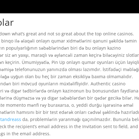
olar
own what’s great and not so great about the top online casinos.
 binqo ilə əlaqəli onlayn qumar xidmətlərini qanuni şəkildə təmin
arın populyarlığının səbəblərindən biri də bu onlayn kazino
ər siz ən yaxşı, maraqlı və əyləncəli zaman keçirə biləcəyiniz slotla
rdən keçirin. Ümumiyyətlə, Pin Up onlayn qumar oyunları üçün layiql
ki həmişə telefonunuzun yanınızda olması lazımdır. İstifadəçi məbləğ
ləğə uyğun olan bu heç bir zaman eksikliyə baxma olmamalıdır.
ndən biri mövcud oyunların müxtəlifliyidir. Authentic casino
ri və digər tədbirlərdə onlayn kazinonun bu bonusundan faydlana
ünlərinə düşməzsə və ya digər səbəblərdən bir qədər gecikə bilər. H
te momento mənfi rəy buraxarsa, o, yeddi durğu işarəsinə əməl
tlərin hamısını bir bir test edərək onları cədvəl şəklində hazırlad
tandreass
da, problemlərin yaranmağı qaçınılmazdır. Bununla bel
k the recipient’s email address in the Invitation sent to field, and
ngs in the email address.