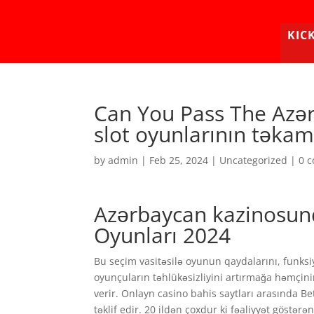
KIC
Can You Pass The Azər
slot oyunlarının təkam
by
admin
|
Feb 25, 2024
|
Uncategorized
|
0 
Azərbaycan kazinosun
Oyunları 2024
Bu seçim vasitəsilə oyunun qaydalarını, funksiy
oyunçuların təhlükəsizliyini artırmağa həmçini
verir. Onlayn casino bahis saytları arasında Be
təklif edir. 20 ildən çoxdur ki fəaliyyət göstər