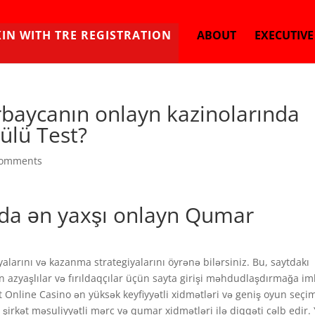
KIN WITH TRE REGISTRATION
ABOUT
EXECUTIV
baycanın onlayn kazinolarında
ülü Test?
comments
da ən yaxşı onlayn Qumar
alarını və kazanma strategiyalarını öyrənə bilərsiniz. Bu, saytdakı
n azyaşlılar və fırıldaqçılar üçün sayta girişi məhdudlaşdırmağa i
t Online Casino ən yüksək keyfiyyətli xidmətləri və geniş oyun seçim
ən şirkət məsuliyyətli mərc və qumar xidmətləri ilə diqqəti cəlb edir.