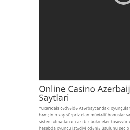
Online Casino Azerbaij
Saytlari
Yuxarıdakı cədvəldə Azərbaycandakı oyunçular 
həmçinin xoş sürpriz olan müxtəlif bonuslar və 
sistem olmadan ən azı bir bukmeker təsəvvür e
hesabda oyunçu istədiyi ödəniş üsulunu seçib 