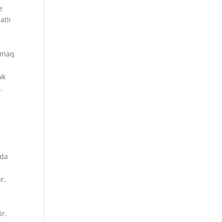
e
atlı
namaq
ək
.
e
,
uda
r,
ir.