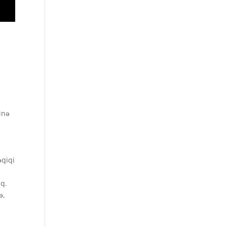
r
i
inə
əqiqi
ıq.
ə,