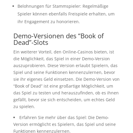
Belohnungen für Stammspieler: Regelmäßige
Spieler können ebenfalls Freispiele erhalten, um
ihr Engagement zu honorieren.
Demo-Versionen des “Book of
Dead”-Slots
Ein weiterer Vorteil, den Online-Casinos bieten, ist
die Möglichkeit, das Spiel in einer Demo-Version
auszuprobieren. Diese Version erlaubt Spielern, das
Spiel und seine Funktionen kennenzulernen, bevor
sie ihr eigenes Geld einsetzen. Die Demo-Version von
“Book of Dead” ist eine großartige Möglichkeit, um
das Spiel zu testen und herauszufinden, ob es ihnen
gefällt, bevor sie sich entscheiden, um echtes Geld
zu spielen.
Erfahren Sie mehr über das Spiel: Die Demo-
Version ermöglicht es Spielern, das Spiel und seine
Funktionen kennenzulernen.