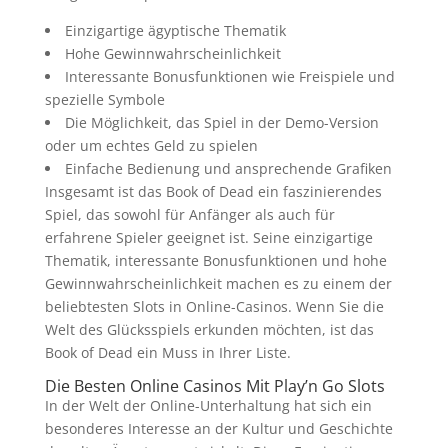
Einzigartige ägyptische Thematik
Hohe Gewinnwahrscheinlichkeit
Interessante Bonusfunktionen wie Freispiele und
spezielle Symbole
Die Möglichkeit, das Spiel in der Demo-Version
oder um echtes Geld zu spielen
Einfache Bedienung und ansprechende Grafiken
Insgesamt ist das Book of Dead ein faszinierendes
Spiel, das sowohl für Anfänger als auch für
erfahrene Spieler geeignet ist. Seine einzigartige
Thematik, interessante Bonusfunktionen und hohe
Gewinnwahrscheinlichkeit machen es zu einem der
beliebtesten Slots in Online-Casinos. Wenn Sie die
Welt des Glücksspiels erkunden möchten, ist das
Book of Dead ein Muss in Ihrer Liste.
Die Besten Online Casinos Mit Play’n Go Slots
In der Welt der Online-Unterhaltung hat sich ein
besonderes Interesse an der Kultur und Geschichte