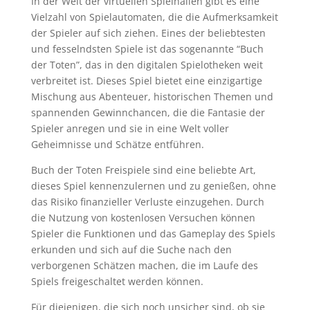
In der Welt der virtuellen Spielhallen gibt es eine
Vielzahl von Spielautomaten, die die Aufmerksamkeit
der Spieler auf sich ziehen. Eines der beliebtesten
und fesselndsten Spiele ist das sogenannte “Buch
der Toten”, das in den digitalen Spielotheken weit
verbreitet ist. Dieses Spiel bietet eine einzigartige
Mischung aus Abenteuer, historischen Themen und
spannenden Gewinnchancen, die die Fantasie der
Spieler anregen und sie in eine Welt voller
Geheimnisse und Schätze entführen.
Buch der Toten Freispiele sind eine beliebte Art,
dieses Spiel kennenzulernen und zu genießen, ohne
das Risiko finanzieller Verluste einzugehen. Durch
die Nutzung von kostenlosen Versuchen können
Spieler die Funktionen und das Gameplay des Spiels
erkunden und sich auf die Suche nach den
verborgenen Schätzen machen, die im Laufe des
Spiels freigeschaltet werden können.
Für diejenigen, die sich noch unsicher sind, ob sie