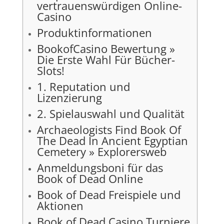
vertrauenswürdigen Online-
Casino
Produktinformationen
BookofCasino Bewertung »
Die Erste Wahl Für Bücher-
Slots!
1. Reputation und
Lizenzierung
2. Spielauswahl und Qualität
Archaeologists Find Book Of
The Dead In Ancient Egyptian
Cemetery » Explorersweb
Anmeldungsboni für das
Book of Dead Online
Book of Dead Freispiele und
Aktionen
Book of Dead Casino Turniere