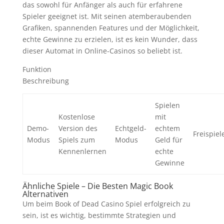
das sowohl für Anfänger als auch für erfahrene
Spieler geeignet ist. Mit seinen atemberaubenden
Grafiken, spannenden Features und der Möglichkeit,
echte Gewinne zu erzielen, ist es kein Wunder, dass
dieser Automat in Online-Casinos so beliebt ist.
Funktion
Beschreibung
Spielen
Kostenlose
mit
Demo-
Version des
Echtgeld-
echtem
Freispiel
Modus
Spiels zum
Modus
Geld für
Kennenlernen
echte
Gewinne
Ähnliche Spiele – Die Besten Magic Book
Alternativen
Um beim Book of Dead Casino Spiel erfolgreich zu
sein, ist es wichtig, bestimmte Strategien und