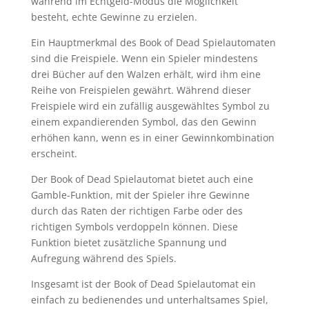
während im Echtgeld-Modus die Möglichkeit
besteht, echte Gewinne zu erzielen.
Ein Hauptmerkmal des Book of Dead Spielautomaten
sind die Freispiele. Wenn ein Spieler mindestens
drei Bücher auf den Walzen erhält, wird ihm eine
Reihe von Freispielen gewährt. Während dieser
Freispiele wird ein zufällig ausgewähltes Symbol zu
einem expandierenden Symbol, das den Gewinn
erhöhen kann, wenn es in einer Gewinnkombination
erscheint.
Der Book of Dead Spielautomat bietet auch eine
Gamble-Funktion, mit der Spieler ihre Gewinne
durch das Raten der richtigen Farbe oder des
richtigen Symbols verdoppeln können. Diese
Funktion bietet zusätzliche Spannung und
Aufregung während des Spiels.
Insgesamt ist der Book of Dead Spielautomat ein
einfach zu bedienendes und unterhaltsames Spiel,