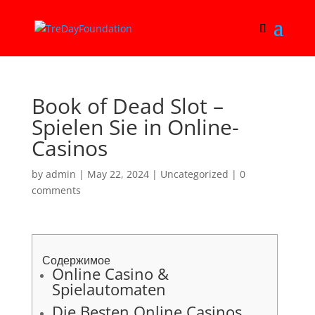
Book of Dead Slot –
Spielen Sie in Online-
Casinos
by
admin
|
May 22, 2024
|
Uncategorized
|
0
comments
Содержимое
Online Casino &
Spielautomaten
Die Besten Online Casinos