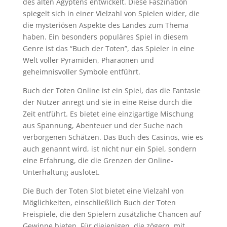
des alten Ägyptens entwickelt. Diese Faszination
spiegelt sich in einer Vielzahl von Spielen wider, die
die mysteriösen Aspekte des Landes zum Thema
haben. Ein besonders populäres Spiel in diesem
Genre ist das “Buch der Toten”, das Spieler in eine
Welt voller Pyramiden, Pharaonen und
geheimnisvoller Symbole entführt.
Buch der Toten Online ist ein Spiel, das die Fantasie
der Nutzer anregt und sie in eine Reise durch die
Zeit entführt. Es bietet eine einzigartige Mischung
aus Spannung, Abenteuer und der Suche nach
verborgenen Schätzen. Das Buch des Casinos, wie es
auch genannt wird, ist nicht nur ein Spiel, sondern
eine Erfahrung, die die Grenzen der Online-
Unterhaltung auslotet.
Die Buch der Toten Slot bietet eine Vielzahl von
Möglichkeiten, einschließlich Buch der Toten
Freispiele, die den Spielern zusätzliche Chancen auf
Gewinne bieten. Für diejenigen, die zögern, mit