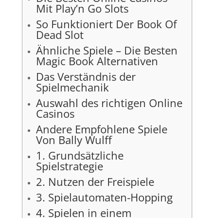
Mit Play’n Go Slots
So Funktioniert Der Book Of
Dead Slot
Ähnliche Spiele – Die Besten
Magic Book Alternativen
Das Verständnis der
Spielmechanik
Auswahl des richtigen Online
Casinos
Andere Empfohlene Spiele
Von Bally Wulff
1. Grundsätzliche
Spielstrategie
2. Nutzen der Freispiele
3. Spielautomaten-Hopping
4. Spielen in einem