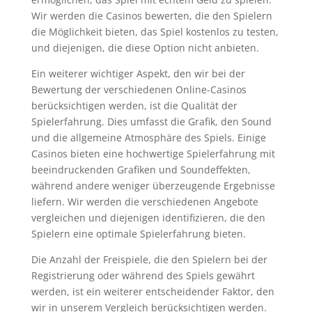
Wir werden die Casinos bewerten, die den Spielern
die Möglichkeit bieten, das Spiel kostenlos zu testen,
und diejenigen, die diese Option nicht anbieten.
Ein weiterer wichtiger Aspekt, den wir bei der
Bewertung der verschiedenen Online-Casinos
berücksichtigen werden, ist die Qualität der
Spielerfahrung. Dies umfasst die Grafik, den Sound
und die allgemeine Atmosphäre des Spiels. Einige
Casinos bieten eine hochwertige Spielerfahrung mit
beeindruckenden Grafiken und Soundeffekten,
während andere weniger überzeugende Ergebnisse
liefern. Wir werden die verschiedenen Angebote
vergleichen und diejenigen identifizieren, die den
Spielern eine optimale Spielerfahrung bieten.
Die Anzahl der Freispiele, die den Spielern bei der
Registrierung oder während des Spiels gewährt
werden, ist ein weiterer entscheidender Faktor, den
wir in unserem Vergleich berücksichtigen werden.