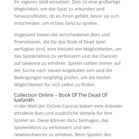
ihr eigenes Geld einsetzen. Dies ist eine großartige
Möglichkeit, um das Spiel zu erkunden und
herauszufinden, ob es ihnen gefällt, bevor sie sich
entscheiden, um echtes Geld zu spielen.
Insgesamt bieten die verschiedenen Boni und
Promotionen, die für das Book of Dead Spiel
verfügbar sind, eine Vielzahl von Möglichkeiten, um
das Spielerlebnis zu verbessern und die Chancen
auf Gewinne zu erhöhen. Spieler sollten immer auf
der Suche nach neuen Angeboten sein und die
Bedingungen sorgfältig prüfen, um die besten
Möglichkeiten für sich selbst zu finden.
Collection Online – Book Of The Dead Of
Iuefankh
In der Welt der Online-Casinos bieten viele Anbieter
attraktive Boni und zusätzliche Vorteile für ihre
Spieler an. Diese können dazu beitragen, das
Spielerlebnis zu verbessern und den
Gewinnchancen zu erhöhen. Beim Spielen des