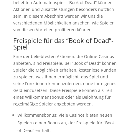
beliebten Automatenspiels “Book of Dead” können
Aktionen und Zusatzleistungen besonders nützlich
sein. In diesem Abschnitt werden wir uns die
verschiedenen Möglichkeiten ansehen, wie Spieler
von diesen Vorteilen profitieren können.
Freispiele für das “Book of Dead”-
Spiel
Eine der beliebtesten Aktionen, die Online-Casinos
anbieten, sind Freispiele. Bei “Book of Dead” können
Spieler die Möglichkeit erhalten, kostenlose Runden
zu spielen, was ihnen ermöglicht, das Spiel und
seine Funktionen kennenzulernen, ohne ihr eigenes
Geld einzusetzen. Diese Freispiele können als Teil
eines Willkommensbonus oder als Belohnung für
regelmäßige Spieler angeboten werden.
Willkommensbonus: Viele Casinos bieten neuen
Spielern einen Bonus an, der Freispiele für “Book
of Dead” enthält.