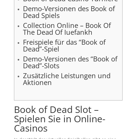
Demo-Versionen des Book of
Dead Spiels
Collection Online – Book Of
The Dead Of Iuefankh
Freispiele für das “Book of
Dead”-Spiel
Demo-Versionen des “Book of
Dead”-Slots
Zusätzliche Leistungen und
Aktionen
Book of Dead Slot –
Spielen Sie in Online-
Casinos