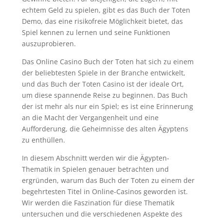
echtem Geld zu spielen, gibt es das Buch der Toten
Demo, das eine risikofreie Möglichkeit bietet, das
Spiel kennen zu lernen und seine Funktionen
auszuprobieren.
Das Online Casino Buch der Toten hat sich zu einem
der beliebtesten Spiele in der Branche entwickelt,
und das Buch der Toten Casino ist der ideale Ort,
um diese spannende Reise zu beginnen. Das Buch
der ist mehr als nur ein Spiel; es ist eine Erinnerung
an die Macht der Vergangenheit und eine
Aufforderung, die Geheimnisse des alten Ägyptens
zu enthüllen.
In diesem Abschnitt werden wir die Ägypten-
Thematik in Spielen genauer betrachten und
ergründen, warum das Buch der Toten zu einem der
begehrtesten Titel in Online-Casinos geworden ist.
Wir werden die Faszination für diese Thematik
untersuchen und die verschiedenen Aspekte des