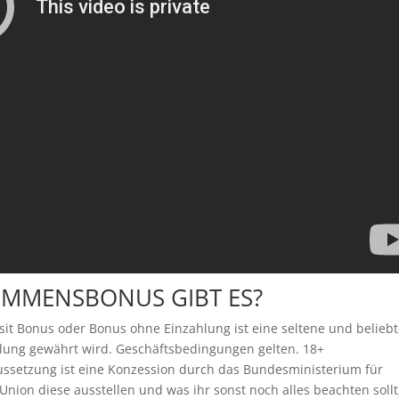
OMMENSBONUS GIBT ES?
sit Bonus oder Bonus ohne Einzahlung ist eine seltene und belieb
hlung gewährt wird. Geschäftsbedingungen gelten. 18+
ussetzung ist eine Konzession durch das Bundesministerium für
nion diese ausstellen und was ihr sonst noch alles beachten sollt