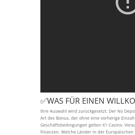
✅WAS FÜR EINEN WILLK
Ihre Auswahl wird zurückgesetzt. Der No Depo
Art des Bonus, der ohne eine vorherige Einza
Geschäftsbedingungen gelten X1 Casino. Vora
Finanzen. Welche Länder in der Europäischen U