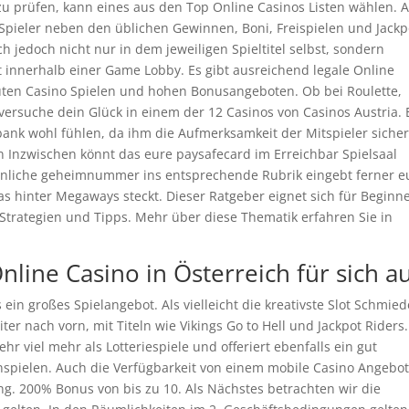
e zu prüfen, kann eines aus den Top Online Casinos Listen wählen. 
e Spieler neben den üblichen Gewinnen, Boni, Freispielen und Jackp
ich jedoch nicht nur in dem jeweiligen Spieltitel selbst, sondern
lt innerhalb einer Game Lobby. Es gibt ausreichend legale Online
guten Casino Spielen und hohen Bonusangeboten. Ob bei Roulette,
 versuche dein Glück in einem der 12 Casinos von Casinos Austria. 
bank wohl fühlen, da ihm die Aufmerksamkeit der Mitspieler sicher 
n Inzwischen könnt das eure paysafecard im Erreichbar Spielsaal
sönliche geheimnummer ins entsprechende Rubrik eingebt ferner e
 hinter Megaways steckt. Dieser Ratgeber eignet sich für Beginn
 Strategien und Tipps. Mehr über diese Thematik erfahren Sie in
nline Casino in Österreich für sich a
in großes Spielangebot. Als vielleicht die kreativste Slot Schmied
ter nach vorn, mit Titeln wie Vikings Go to Hell und Jackpot Riders.
r viel mehr als Lotteriespiele und offeriert ebenfalls ein gut
nspielen. Auch die Verfügbarkeit von einem mobile Casino Angebot
g. 200% Bonus von bis zu 10. Als Nächstes betrachten wir die