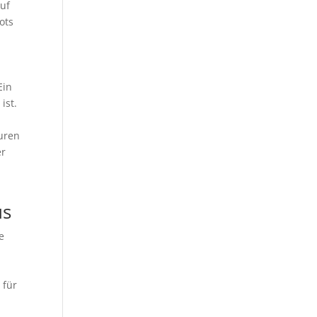
Auf
ots
Ein
ist.
uren
er
us
e
 für