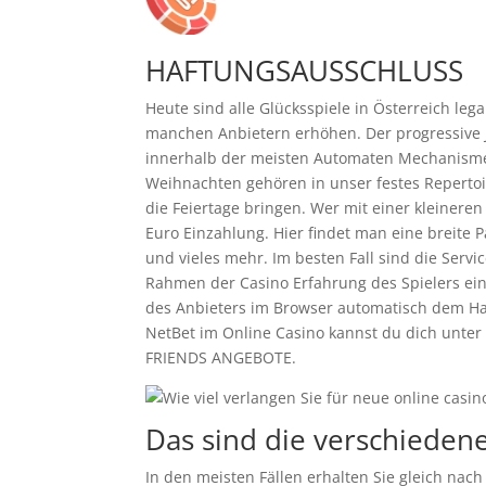
HAFTUNGSAUSSCHLUSS
Heute sind alle Glücksspiele in Österreich leg
manchen Anbietern erhöhen. Der progressive Ja
innerhalb der meisten Automaten Mechanismen,
Weihnachten gehören in unser festes Repertoir
die Feiertage bringen. Wer mit einer kleinere
Euro Einzahlung. Hier findet man eine breite Pa
und vieles mehr. Im besten Fall sind die Serv
Rahmen der Casino Erfahrung des Spielers ein
des Anbieters im Browser automatisch dem Ha
NetBet im Online Casino kannst du dich unte
FRIENDS ANGEBOTE.
Das sind die verschieden
In den meisten Fällen erhalten Sie gleich na