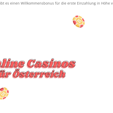
 gibt es einen Willkommensbonus für die erste Einzahlung in Höhe 