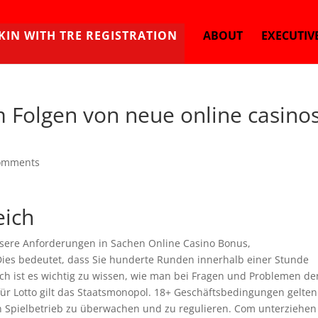
KIN WITH TRE REGISTRATION
ABOUT
EXECUTIV
 Folgen von neue online casino
omments
eich
nsere Anforderungen in Sachen Online Casino Bonus,
 Dies bedeutet, dass Sie hunderte Runden innerhalb einer Stunde
lich ist es wichtig zu wissen, wie man bei Fragen und Problemen de
ür Lotto gilt das Staatsmonopol. 18+ Geschäftsbedingungen gelten
en Spielbetrieb zu überwachen und zu regulieren. Com unterziehen 