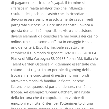
di pagamento il circuito Payapal. Il termine si
riferisce in realtà all’algoritmo che influenza i
risultati dei giochi da casinò che, lo ricordiamo,
devono essere sempre assolutamente casuali vedi
paragrafo successivo. Dare una risposta univoca a
questa domanda è impossibile, visto che esistono
diversi elementi da considerare nei bonus dei casinò
online, tra cui la somma offerta in omaggio è solo
uno dei criteri. Ecco il principale aspetto che
cambierà il tuo modo di giocare. IVA: IT10856401004
Piazza di Villa Carpegna 58 00165 Roma RM, Italia c/o
Talent Garden Ostiense P. Riteniamo essenziale che
chiunque si registri a un portale di gaming debba
trovarsi nelle condizioni di gestire i propri fondi
attraverso modalità familiari e fidate, perché
l’attenzione, quando si parla di denaro, non è mai
troppa. Ad esempio: “Dream Catcher”, una ruota
della fortuna che ti catapulta in un vortice di
emozioni e vincite. Criteri per l’ottenimento di una
licenza europea. Recensione Quickwin Casino. Con