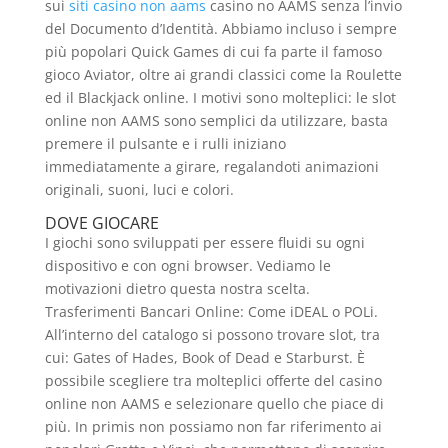
sui
siti casino non aams
casino no AAMS senza l’invio
del Documento d’Identità. Abbiamo incluso i sempre
più popolari Quick Games di cui fa parte il famoso
gioco Aviator, oltre ai grandi classici come la Roulette
ed il Blackjack online. I motivi sono molteplici: le slot
online non AAMS sono semplici da utilizzare, basta
premere il pulsante e i rulli iniziano
immediatamente a girare, regalandoti animazioni
originali, suoni, luci e colori.
DOVE GIOCARE
I giochi sono sviluppati per essere fluidi su ogni
dispositivo e con ogni browser. Vediamo le
motivazioni dietro questa nostra scelta.
Trasferimenti Bancari Online: Come iDEAL o POLi.
All’interno del catalogo si possono trovare slot, tra
cui: Gates of Hades, Book of Dead e Starburst. È
possibile scegliere tra molteplici offerte del casino
online non AAMS e selezionare quello che piace di
più. In primis non possiamo non far riferimento ai