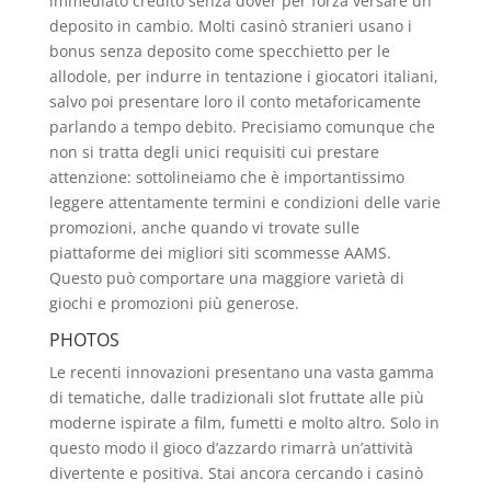
immediato credito senza dover per forza versare un
deposito in cambio. Molti casinò stranieri usano i
bonus senza deposito come specchietto per le
allodole, per indurre in tentazione i giocatori italiani,
salvo poi presentare loro il conto metaforicamente
parlando a tempo debito. Precisiamo comunque che
non si tratta degli unici requisiti cui prestare
attenzione: sottolineiamo che è importantissimo
leggere attentamente termini e condizioni delle varie
promozioni, anche quando vi trovate sulle
piattaforme dei migliori siti scommesse AAMS.
Questo può comportare una maggiore varietà di
giochi e promozioni più generose.
PHOTOS
Le recenti innovazioni presentano una vasta gamma
di tematiche, dalle tradizionali slot fruttate alle più
moderne ispirate a film, fumetti e molto altro. Solo in
questo modo il gioco d’azzardo rimarrà un’attività
divertente e positiva. Stai ancora cercando i casinò