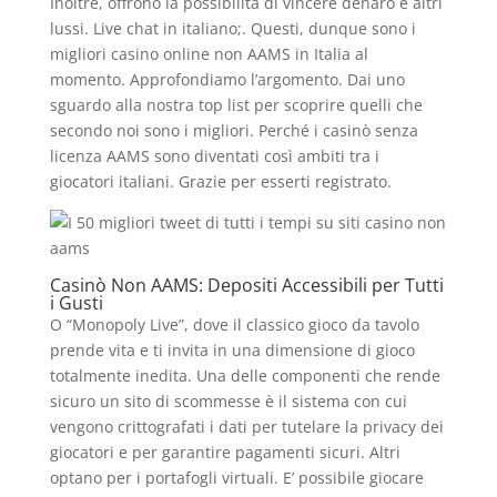
Inoltre, offrono la possibilità di vincere denaro e altri
lussi. Live chat in italiano;. Questi, dunque sono i
migliori casino online non AAMS in Italia al
momento. Approfondiamo l’argomento. Dai uno
sguardo alla nostra top list per scoprire quelli che
secondo noi sono i migliori. Perché i casinò senza
licenza AAMS sono diventati così ambiti tra i
giocatori italiani. Grazie per esserti registrato.
Casinò Non AAMS: Depositi Accessibili per Tutti
i Gusti
O “Monopoly Live”, dove il classico gioco da tavolo
prende vita e ti invita in una dimensione di gioco
totalmente inedita. Una delle componenti che rende
sicuro un sito di scommesse è il sistema con cui
vengono crittografati i dati per tutelare la privacy dei
giocatori e per garantire pagamenti sicuri. Altri
optano per i portafogli virtuali. E’ possibile giocare