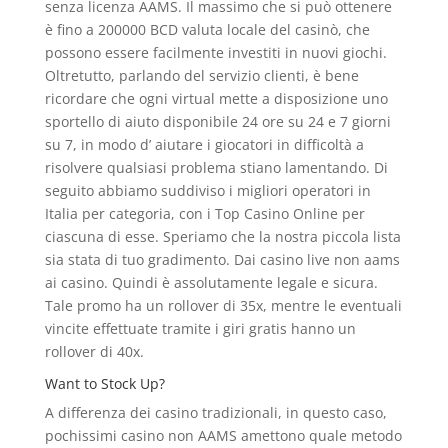
senza licenza AAMS. Il massimo che si può ottenere
è fino a 200000 BCD valuta locale del casinò, che
possono essere facilmente investiti in nuovi giochi.
Oltretutto, parlando del servizio clienti, è bene
ricordare che ogni virtual mette a disposizione uno
sportello di aiuto disponibile 24 ore su 24 e 7 giorni
su 7, in modo d’ aiutare i giocatori in difficoltà a
risolvere qualsiasi problema stiano lamentando. Di
seguito abbiamo suddiviso i migliori operatori in
Italia per categoria, con i Top Casino Online per
ciascuna di esse. Speriamo che la nostra piccola lista
sia stata di tuo gradimento. Dai casino live non aams
ai casino. Quindi è assolutamente legale e sicura.
Tale promo ha un rollover di 35x, mentre le eventuali
vincite effettuate tramite i giri gratis hanno un
rollover di 40x.
Want to Stock Up?
A differenza dei casino tradizionali, in questo caso,
pochissimi casino non AAMS amettono quale metodo