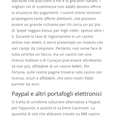
dall’ADM che piacciono a noi e ai giocatori italiani. I
migliori siti di scommesse non AAMS devono offrire
la sicurezza dei pagamenti. I casinò online stranieri
propongono tante offerte allettanti, che possono
essere un grande richiamo per chi cerca un po’ più
di “pepe” leggasi bonus per high roller, spesso oltre i
5. Durante la fase di registrazione in un casinò
online non AAMS, ti verrà presentato un modulo con
vari campi da compilare. Pertanto, non serve fare di
tutta un’erba un fascio, ma un casinò con una
licenza maltese o di Curaçao può essere altrettanto,
se non più, affidabile di un casinò AAMS. Per
fortuna, sulle nostre pagine troverai solo casino con
licenza, sicuri e affidabili, che sono nostri fidati
partner da anni.
Paypal e altri portafogli elettronici
Si tratta di un’ottima soluzione alternativa a Paypal,
per l’appunto, e questo lo sa bene Casinozer. La
quantità di slot che abbiamo trovato su 888 casino