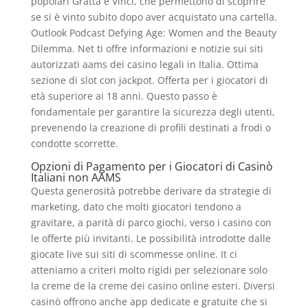
popolari Gratta e Vinci, che permettono di scoprire
se si è vinto subito dopo aver acquistato una cartella.
Outlook Podcast Defying Age: Women and the Beauty
Dilemma. Net ti offre informazioni e notizie sui siti
autorizzati aams dei casino legali in Italia. Ottima
sezione di slot con jackpot. Offerta per i giocatori di
età superiore ai 18 anni. Questo passo è
fondamentale per garantire la sicurezza degli utenti,
prevenendo la creazione di profili destinati a frodi o
condotte scorrette.
Opzioni di Pagamento per i Giocatori di Casinò
Italiani non AAMS
Questa generosità potrebbe derivare da strategie di
marketing, dato che molti giocatori tendono a
gravitare, a parità di parco giochi, verso i casino con
le offerte più invitanti. Le possibilità introdotte dalle
giocate live sui siti di scommesse online. It ci
atteniamo a criteri molto rigidi per selezionare solo
la creme de la creme dei casino online esteri. Diversi
casinò offrono anche app dedicate e gratuite che si