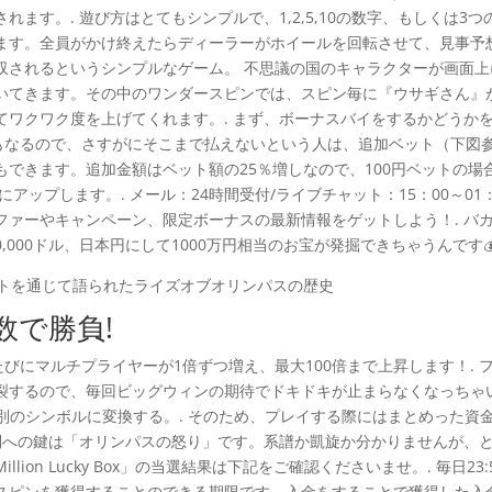
ます。. 遊び方はとてもシンプルで、1,2,5,10の数字、もしくは3つ
ます。全員がかけ終えたらディーラーがホイールを回転させて、見事予
収されるというシンプルなゲーム。 不思議の国のキャラクターが画面上
いてきます。その中のワンダースピンでは、スピン毎に『ウサギさん』
てワクワク度を上げてくれます。. まず、ボーナスバイをするかどうか
にもなるので、さすがにそこまで払えないという人は、追加ベット（下図
できます。追加金額はベット額の25％増しなので、100円ベットの場
アップします。. メール：24時間受付/ライブチャット：15：00～01：
ファーやキャンペーン、限定ボーナスの最新情報をゲットしよう！. バ
,000ドル、日本円にして1000万円相当のお宝が発掘できちゃうんです💰
数で勝負!
びにマルチプライヤーが1倍ずつ増え、最大100倍まで上昇します！. 
裂するので、毎回ビッグウィンの期待でドキドキが止まらなくなっちゃ
を別のシンボルに変換する。. そのため、プレイする際にはまとめった資
勝利への鍵は「オリンパスの怒り」です。系譜か凱旋か分かりませんが、
lion Lucky Box」の当選結果は下記をご確認くださいませ。. 毎日23:
スピンを獲得することのできる期限です。入金をすることで獲得した入