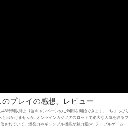
スのプレイの感想、レビュー
48時間以降より当キャンペーンのご利用を開始できます。. ちょっぴ
へと出かけませんか. オンラインカジノのスロットで絶大な人気を誇る
ら配信されていて、爆発力やギャンブル機能が魅力㼯p>. テーブルゲーム