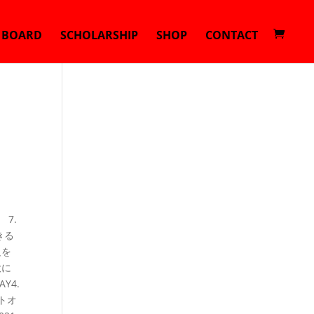
E BOARD
SCHOLARSHIP
SHOP
CONTACT
7.
きる
足を
大に
Y4.
トオ