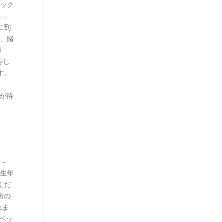
リック
。.
に到
は、賭
勝
をし
す。
スが待
 –
・生年
くだ
出の
れま
ツベッ