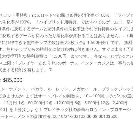
「スロット用特典」はスロットでの賭け条件の消化率が100%、「ライブ
消化率が100%、 「ハイブリッド用特典」ではすべてのゲーム（一部
賭け条件に反映するゲームと賭け条件の消化率はそれぞれ特典のタイプに
に反映するゲームが変わったり消化率が変わることはありません。. ＜
に獲得できる無料チップの数は最大3枚（合計1,500円分）です。 無
caratで使えます。無料チップからの勝利金に賭け条件は付きません。すぐに出金も
大獲得可能な勝利金額は「1,500円」までです。. 今なら、わずか9ク
ス上限：1プレイヤーあたり1つのボーナス. インターカジノは、事前の
更する権利を有します。 7.
5,000
・トーナメント。 バカラ、ルーレット、メガホイール、ブラックジャッ
みませんか. まずはオートプレイの回数を、10～100回までの5つの選
名 –60,000円 2名 –12,000円 5名 –6,000円 12名 –2,400円
 20名. 00】を山分けしよう！ プレイテック社の豪華ハロウィン・プロモーシ
ントの参加方法. 00 10/24/202122:00 08:0010$500.