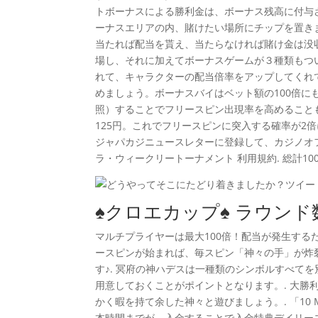
トボーナスによる勝利金は、ボーナス残高に付与され
ーナスエリアの内、賭けたい場所にチップを置き
当たれば配当を貰え、当たらなければ賭け金は没
場し、それに加えてボーナスゲームが３種類もつ
れて、キャラクターの配当倍率をアップしてくれ
めましょう。ボーナスバイはベット額の100倍
照）することでフリースピン出現率を高めることも
125円。これでフリースピンに突入する確率が2倍に
ジャパカジニュースレターに登録して、カジノオ
ラ・ウィークリートーナメント 利用規約. 総計100
♠クロエカップ♠ ラウンド
マルチプライヤーは最大100倍！配当が発生するた
ースピンが始まれば、毎スピン「神々の手」が炸
す♪. 冥府の神ハデスは一種類のシンボルすべて
用意しておくことがポイントとなります。. 大
かく暇を持て余した神々と遊びましょう。. 「10 Mil
本時間までが、入金することで入金特典デイリー