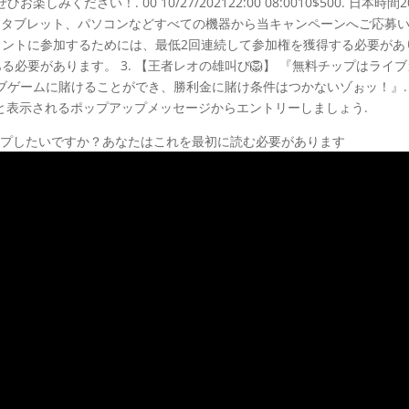
ださい！. 00 10/27/202122:00 08:0010$500. 日本時間2
59. スマホ、タブレット、パソコンなどすべての機器から当キャンペーンへご応募
メントに参加するためには、最低2回連続して参加権を獲得する必要があ
必要があります。 3. 【王者レオの雄叫び🦁】 『無料チップはライ
ブゲームに賭けることができ、勝利金に賭け条件はつかないゾぉッ！』.
くと表示されるポップアップメッセージからエントリーしましょう.