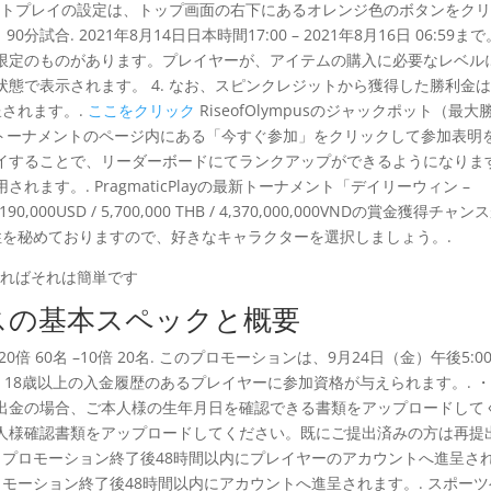
 オートプレイの設定は、トップ画面の右下にあるオレンジ色のボタンをク
合. 2021年8月14日日本時間17:00 – 2021年8月16日 06:59まで
限定のものがあります。プレイヤーが、アイテムの購入に必要なレベル
態で表示されます。 4. なお、スピンクレジットから獲得した勝利金
されます。.
ここをクリック
RiseofOlympusのジャックポット（最大
、トーナメントのページ内にある「今すぐ参加」をクリックして参加表明
イすることで、リーダーボードにてランクアップができるようになりま
す。. PragmaticPlayの最新トーナメント「デイリーウィン –
0USD / 5,700,000 THB / 4,370,000,000VNDの賞金獲得チャン
性を秘めておりますので、好きなキャラクターを選択しましょう。.
スの基本スペックと概要
12名 –20倍 60名 –10倍 20名. このプロモーションは、9月24日（金）午後5:00
れ、18歳以上の入金履歴のあるプレイヤーに参加資格が与えられます。. 
出金の場合、ご本人様の生年月日を確認できる書類をアップロードして
人様確認書類をアップロードしてください。既にご提出済みの方は再提
、プロモーション終了後48時間以内にプレイヤーのアカウントへ進呈さ
ロモーション終了後48時間以内にアカウントへ進呈されます。. スポー