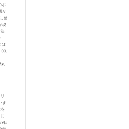
のボ
想が
に登
が現
を決
参
合は
00.
カ
♥.
フリ
いま
金を
とに
59日
金特