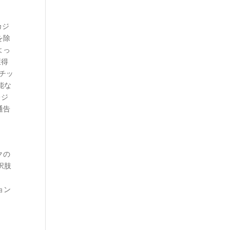
カジ
を除
よっ
獲得
料チッ
可能な
レジ
通告
クの
択肢
ョン