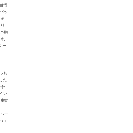
配当倍
ュバッ
いま
わり
日本時
され
ター
ルも
した
行わ
イン
 連続
な
ンバー
うべく