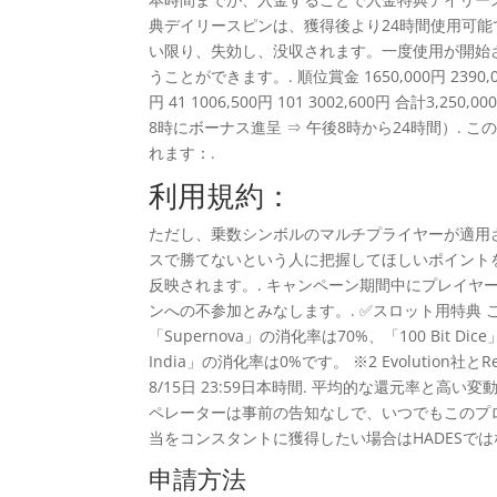
典デイリースピンは、獲得後より24時間使用可能
い限り、失効し、没収されます。一度使用が開始
うことができます。. 順位賞金 1650,000円 2390,000円 3
円 41 1006,500円 101 3002,600円 合
8時にボーナス進呈 ⇒ 午後8時から24時間）.
れます：.
利用規約：
ただし、乗数シンボルのマルチプライヤーが適用
スで勝てないという人に把握してほしいポイント
反映されます。. キャンペーン期間中にプレイ
ンへの不参加とみなします。. ✅スロット用特典 ご注意 ※
「Supernova」の消化率は70%、「100 Bit Dice」「1
India」の消化率は0%です。 ※2 Evolution社と
8/15日 23:59日本時間. 平均的な還元率と
ペレーターは事前の告知なしで、いつでもこのプ
当をコンスタントに獲得したい場合はHADESではな
申請方法