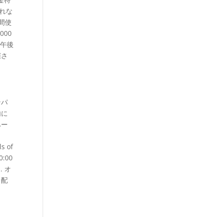
れな
間使
000
 午後
催さ
ンパ
内に
ペー
s of
:00
 オ
中配