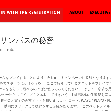
KIN WITH TRE REGISTRATION
ABOUT
EXECUTIV
オリンパスの秘密
omments
ムをプレイすることにより、自動的にキャンペーンに参加となります。 
0！無料でスポーツにかけられる！. ここで紹介しているスロットをプレイで
ナスをもらって遊べるのでぜひ使ってみてください。. そして、今後も
ジの一社としてメキメキと成長して行きたく、1周年記念の生誕祭を盛
賞金の両方ゲットを狙いましょう. コード: PLAY2 / PLAY3 / PLA
日以内にクリックして獲得をする必要があります。. このベットティル