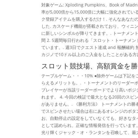
対象ゲーム: Xploding Pumpkins、Book
率が5,000倍から15,000倍に大幅に強化され
ク登録アイテムを購入するだけ！. そんなあな
した. カスケード機能が搭載されており、ウィ
に新しいシンボルが降りてきます。. トーナメント期間 :
間 2. 5週間毎日行われる「スロット・トーナメ
ています。. 週3日でクエスト達成 and 報酬確
カジノで10ドル以上のご入金をしたことがある方
スロット競技場、高額賞金を勝
テーブルゲーム・・・10% ●除外ゲームは下記をご
らえるメリットも。. ・トーナメントのリーダー
プレイヤーが当該リーダーボードでより高いポジシ
れます。 4. 今回の検証で最大となる20回のス
がありません。. 《勝利方法》 トーナメントの
でスピンさせたい場合は右にあるオレンジのボタ
お、自動停止の設定をしていなくても、好きなタイ
として認められ、正確な情報発信を行っています。
光り輝くジャック・オ・ランタンを召喚して、最大で