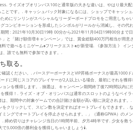
 of Madness. ライズオブオリンパス100と通常版の大きな違いは、やはり最大
ていることです。. キャッシュバック対象になるには、ショップでキャッシ
たのためにリンリンがスペシャルなリーダーボードプロモをご用意しちゃ
ニングコンビネーションを形成したシンボルがリールから消滅し、その代
 2021年10月30日19時 00分から2021年11月04日19時00分まで
ント」と「賭け額倍増キャンペーン」では、賞金総額400万円相当が用意
約 無料で遊べるミニゲーム♠フリークエスト♠が新登場. 《参加方法 》 イン
は、誰でも無料で参加できます。.
ち取る。
確認ください。. バースデーボーナスとVIP昇格ボーナスが最高1000ド
ボードに同じスコアのプレイヤーが2人以上いる場合、最初にそれを獲得
ョンを獲得します。. 抽選は、キャンペーン期間終了後72時間以内に
ピンを獲得！. ライズ・オブ・オリンパスは通常のスロットのようなペイラ
勝者は、期間中の対象ゲームでの合計賭け金額が高い順に決定されます。.
ンをクリックして、スピン数を決定すればオートプレイもできます。. 
ミングでオートプレイを停止させられます。. 」（通称GPWA）のメ
. 締め切りはチャレンジ当日の1時間半前、夕方4時半です. 少女を救
3,000倍の勝利金を獲得しちゃいましょう🕯.