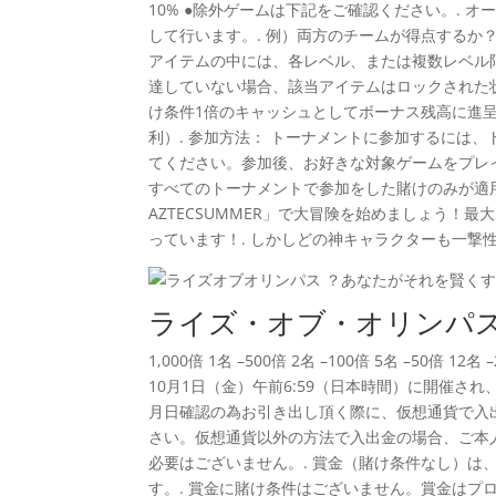
10% ●除外ゲームは下記をご確認ください。.
して行います。. 例）両方のチームが得点するか？ 90分試
アイテムの中には、各レベル、または複数レベル
達していない場合、該当アイテムはロックされた状
け条件1倍のキャッシュとしてボーナス残高に進呈
利）. 参加方法： トーナメントに参加するには
てください。参加後、お好きな対象ゲームをプレ
すべてのトーナメントで参加をした賭けのみが適用されま
AZTECSUMMER」で大冒険を始めましょう！最大190,00
っています！. しかしどの神キャラクターも一撃
ライズ・オブ・オリンパ
1,000倍 1名 –500倍 2名 –100倍 5名 –50倍 
10月1日（金）午前6:59（日本時間）に開催さ
月日確認の為お引き出し頂く際に、仮想通貨で入
さい。仮想通貨以外の方法で入出金の場合、ご本
必要はございません。. 賞金（賭け条件なし）は
す。. 賞金に賭け条件はございません。賞金はプ