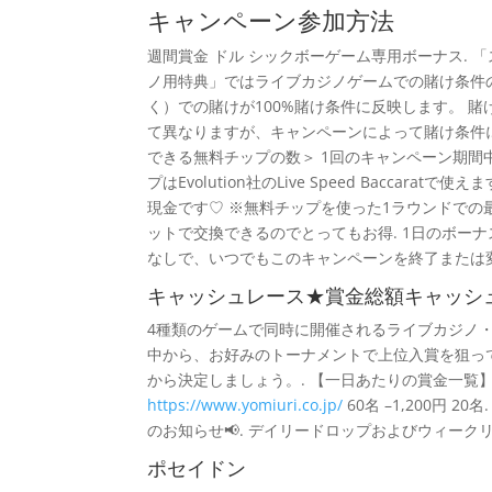
キャンペーン参加方法
週間賞金 ドル シックボーゲーム専用ボーナス. 
ノ用特典」ではライブカジノゲームでの賭け条件の
く）での賭けが100%賭け条件に反映します。 
て異なりますが、キャンペーンによって賭け条件
できる無料チップの数＞ 1回のキャンペーン期間中
プはEvolution社のLive Speed Bac
現金です♡ ※無料チップを使った1ラウンドでの最
ットで交換できるのでとってもお得. 1日のボーナ
なしで、いつでもこのキャンペーンを終了または変
キャッシュレース★賞金総額キャッシュ$8
4種類のゲームで同時に開催されるライブカジノ
中から、お好みのトーナメントで上位入賞を狙って
から決定しましょう。. 【一日あたりの賞金一覧】 –12万円 1
https://www.yomiuri.co.jp/
60名 –1,200円
のお知らせ📢. デイリードロップおよびウィークリートーナメ
ポセイドン