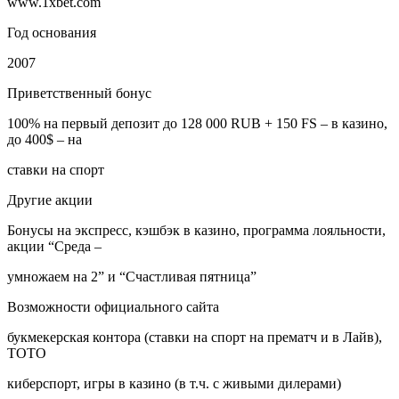
www.1xbet.com
Год основания
2007
Приветственный бонус
100% на первый депозит до 128 000 RUB + 150 FS – в казино,
до 400$ – на
ставки на спорт
Другие акции
Бонусы на экспресс, кэшбэк в казино, программа лояльности,
акции “Среда –
умножаем на 2” и “Счастливая пятница”
Возможности официального сайта
букмекерская контора (ставки на спорт на прематч и в Лайв),
ТОТО
киберспорт, игры в казино (в т.ч. с живыми дилерами)