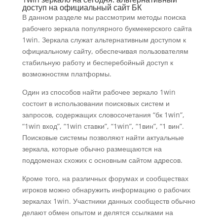
доступ на официальный сайт БК
В данном разделе мы рассмотрим методы поиска
рабочего зеркала популярного букмекерского сайта
1win. Зеркала служат альтернативным доступом к
официальному сайту, обеспечивая пользователям
стабильную работу и бесперебойный доступ к
возможностям платформы.
Один из способов найти рабочее зеркало 1win
состоит в использовании поисковых систем и
запросов, содержащих словосочетания “бк 1win”,
“1win вход”, “1win ставки”, “1win”, “1вин”, “1 вин”.
Поисковые системы позволяют найти актуальные
зеркала, которые обычно размещаются на
поддоменах схожих с основным сайтом адресов.
Кроме того, на различных форумах и сообществах
игроков можно обнаружить информацию о рабочих
зеркалах 1win. Участники данных сообществ обычно
делают обмен опытом и делятся ссылками на