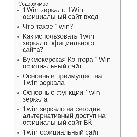
Содержимое
1Win зеркало 1Win
официальный сайт вход
Что такое 1win?
Как использовать 1win
зеркало официального
сайта?
Букмекерская Контора 1Win –
официальный сайт
Основные преимущества
1win зеркала
Основные функции 1win
зеркала
1win зеркало на сегодня:
альтернативный доступ на
официальный сайт БК
1win официальный сайт