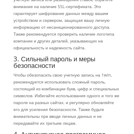
внимание на наличие SSL-сертификата. Это
гарантирует шифрование данных между вашим
устройством и сервером, защищая вашу личную
информацию от несанкционированного доступа.
Также рекомендуется проверить наличие логотипа
компании и других деталей, указывающих на
официальность и надежность сайта.
3. Сильный пароль и меры
безопасности
Чтобы обезопасить свою учетную запись на 1win,
рекомендуется использовать сложный пароль,
состоящий из комбинации букв, цифр и специальных
символов. Избегайте использования одного и того же
пароля на разных сайтах, и регулярно обновляйте
его для усиления безопасности. Также будьте
внимательны при вводе личных данных и не
передавайте их третьим лицам.