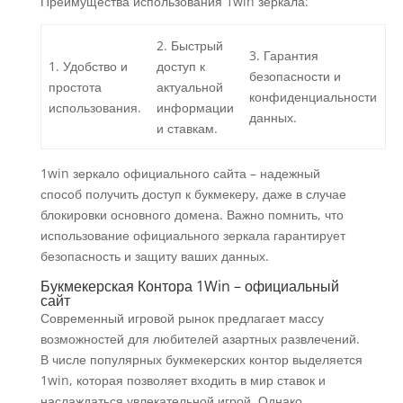
Преимущества использования 1win зеркала:
2. Быстрый
3. Гарантия
1. Удобство и
доступ к
безопасности и
простота
актуальной
конфиденциальности
использования.
информации
данных.
и ставкам.
1win зеркало официального сайта – надежный
способ получить доступ к букмекеру, даже в случае
блокировки основного домена. Важно помнить, что
использование официального зеркала гарантирует
безопасность и защиту ваших данных.
Букмекерская Контора 1Win – официальный
сайт
Современный игровой рынок предлагает массу
возможностей для любителей азартных развлечений.
В числе популярных букмекерских контор выделяется
1win, которая позволяет входить в мир ставок и
наслаждаться увлекательной игрой. Однако,