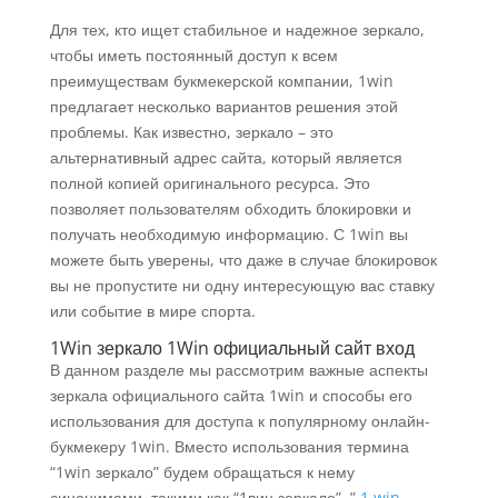
Для тех, кто ищет стабильное и надежное зеркало,
чтобы иметь постоянный доступ к всем
преимуществам букмекерской компании, 1win
предлагает несколько вариантов решения этой
проблемы. Как известно, зеркало – это
альтернативный адрес сайта, который является
полной копией оригинального ресурса. Это
позволяет пользователям обходить блокировки и
получать необходимую информацию. С 1win вы
можете быть уверены, что даже в случае блокировок
вы не пропустите ни одну интересующую вас ставку
или событие в мире спорта.
1Win зеркало 1Win официальный сайт вход
В данном разделе мы рассмотрим важные аспекты
зеркала официального сайта 1win и способы его
использования для доступа к популярному онлайн-
букмекеру 1win. Вместо использования термина
“1win зеркало” будем обращаться к нему
синонимами, такими как “1вин зеркало”, ”
1 win