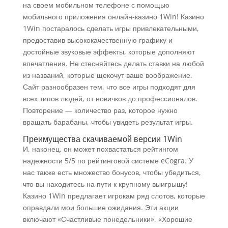
на своем мобильном телефоне с помощью
мобильного приложения онлайн-казино 1Win! Казино
1Win постаралось сделать игры привлекательными,
предоставив высококачественную графику и
достойные звуковые эффекты, которые дополняют
впечатления. Не стесняйтесь делать ставки на любой
из названий, которые щекочут ваше воображение.
Сайт разнообразен тем, что все игры подходят для
всех типов людей, от новичков до профессионалов.
Повторение — количество раз, которое нужно
вращать барабаны, чтобы увидеть результат игры.
Преимущества скачиваемой версии 1Win
И, наконец, он может похвастаться рейтингом
надежности 5/5 по рейтинговой системе eCogra. У
нас также есть множество бонусов, чтобы убедиться,
что вы находитесь на пути к крупному выигрышу!
Казино 1Win предлагает игрокам ряд слотов, которые
оправдали мои большие ожидания. Эти акции
включают «Счастливые понедельники», «Хорошие