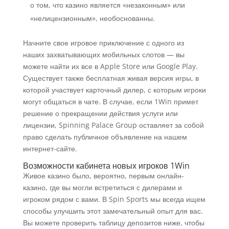
о том, что казино является «незаконным» или
«нелицензионным», необоснованны.
Начните свое игровое приключение с одного из
наших захватывающих мобильных слотов — вы
можете найти их все в Apple Store или Google Play.
Существует также бесплатная живая версия игры, в
которой участвует карточный дилер, с которым игроки
могут общаться в чате. В случае, если 1Win примет
решение о прекращении действия услуги или
лицензии, Spinning Palace Group оставляет за собой
право сделать публичное объявление на нашем
интернет-сайте.
Возможности кабинета новых игроков 1Win
Живое казино было, вероятно, первым онлайн-
казино, где вы могли встретиться с дилерами и
игроком рядом с вами. В Spin Sports мы всегда ищем
способы улучшить этот замечательный опыт для вас.
Вы можете проверить таблицу депозитов ниже, чтобы