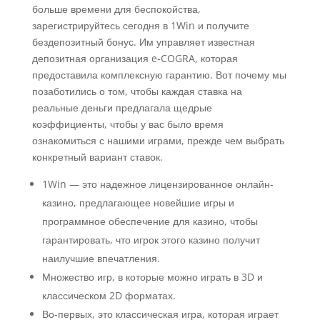
больше времени для беспокойства,
зарегистрируйтесь сегодня в 1Win и получите
бездепозитный бонус. Им управляет известная
депозитная организация e-COGRA, которая
предоставила комплексную гарантию. Вот почему мы
позаботились о том, чтобы каждая ставка на
реальные деньги предлагала щедрые
коэффициенты, чтобы у вас было время
ознакомиться с нашими играми, прежде чем выбрать
конкретный вариант ставок.
1Win — это надежное лицензированное онлайн-
казино, предлагающее новейшие игры и
программное обеспечение для казино, чтобы
гарантировать, что игрок этого казино получит
наилучшие впечатления.
Множество игр, в которые можно играть в 3D и
классическом 2D форматах.
Во-первых, это классическая игра, которая играет