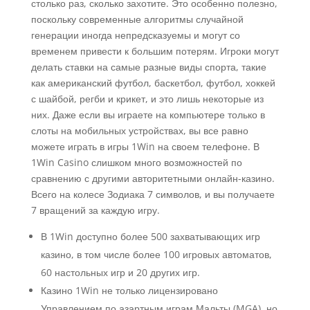
столько раз, сколько захотите. Это особенно полезно,
поскольку современные алгоритмы случайной
генерации иногда непредсказуемы и могут со
временем привести к большим потерям. Игроки могут
делать ставки на самые разные виды спорта, такие
как американский футбол, баскетбол, футбол, хоккей
с шайбой, регби и крикет, и это лишь некоторые из
них. Даже если вы играете на компьютере только в
слоты на мобильных устройствах, вы все равно
можете играть в игры 1Win на своем телефоне. В
1Win Casino слишком много возможностей по
сравнению с другими авторитетными онлайн-казино.
Всего на колесе Зодиака 7 символов, и вы получаете
7 вращений за каждую игру.
В 1Win доступно более 500 захватывающих игр
казино, в том числе более 100 игровых автоматов,
60 настольных игр и 20 других игр.
Казино 1Win не только лицензировано
Управлением по азартным играм Мальты (MGA), но