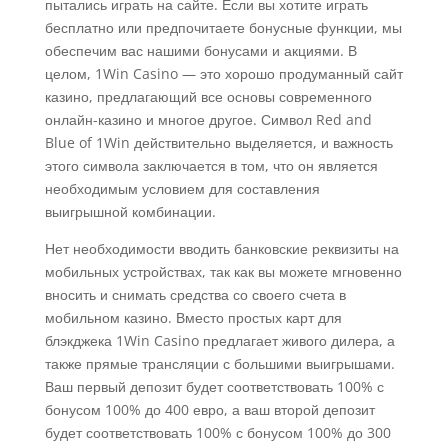
пытались играть на сайте. Если вы хотите играть
бесплатно или предпочитаете бонусные функции, мы
обеспечим вас нашими бонусами и акциями. В
целом, 1Win Casino — это хорошо продуманный сайт
казино, предлагающий все основы современного
онлайн-казино и многое другое. Символ Red and
Blue of 1Win действительно выделяется, и важность
этого символа заключается в том, что он является
необходимым условием для составления
выигрышной комбинации.
Нет необходимости вводить банковские реквизиты на
мобильных устройствах, так как вы можете мгновенно
вносить и снимать средства со своего счета в
мобильном казино. Вместо простых карт для
блэкджека 1Win Casino предлагает живого дилера, а
также прямые трансляции с большими выигрышами.
Ваш первый депозит будет соответствовать 100% с
бонусом 100% до 400 евро, а ваш второй депозит
будет соответствовать 100% с бонусом 100% до 300