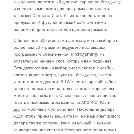
выходные», депозитный депозит, турнир по блэкджеку
и специальные акции для программ лояльности,
таких как Diamond Club. У них также есть хорошо
продуманный футуристический сайт с четкими
линиями и приятной светлой цветовой гаммой.
С более чем 500 игровыми автоматами на выбор и с
более чем 30 играми от ведущего поставщика
программного обеспечения, Microgaming, мы
обязательно найдем слот, который вам подойдет.
Есть даже огромный выбор видео-слотов, онлайн-
слотов, видео-покера, рулетки, блэкджека, скретч-
карт и многого другого. В 1Win есть широкий выбор
игровых автоматов и настольных игр, которыми вы
можете наслаждаться. С ним очень легко и приятно
играть в любимые игры казино на Android, iOS и
других мобильных устройствах. Настоящие дилеры
ждут, чтобы принять ваши ставки, но наш опыт живого
дилера так же полезен, как и реальный. Надежно
зашифрованная система безопасности гарантирует