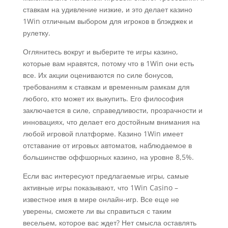
ставкам на удивление низкие, и это делает казино
1Win отличным выбором для игроков в блэкджек и
рулетку.
Оглянитесь вокруг и выберите те игры казино,
которые вам нравятся, потому что в 1Win они есть
все. Их акции оцениваются по силе бонусов,
требованиям к ставкам и временным рамкам для
любого, кто может их выкупить. Его философия
заключается в силе, справедливости, прозрачности и
инновациях, что делает его достойным внимания на
любой игровой платформе. Казино 1Win имеет
отставание от игровых автоматов, наблюдаемое в
большинстве оффшорных казино, на уровне 8,5%.
Если вас интересуют предлагаемые игры, самые
активные игры показывают, что 1Win Casino –
известное имя в мире онлайн-игр. Все еще не
уверены, сможете ли вы справиться с таким
весельем, которое вас ждет? Нет смысла оставлять