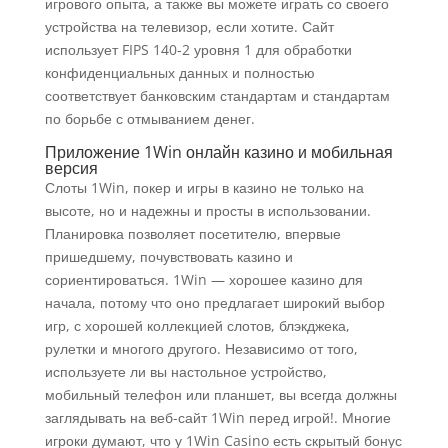
игрового опыта, а также вы можете играть со своего
устройства на телевизор, если хотите. Сайт
использует FIPS 140-2 уровня 1 для обработки
конфиденциальных данных и полностью
соответствует банковским стандартам и стандартам
по борьбе с отмыванием денег.
Приложение 1Win онлайн казино и мобильная
версия
Слоты 1Win, покер и игры в казино не только на
высоте, но и надежны и просты в использовании.
Планировка позволяет посетителю, впервые
пришедшему, почувствовать казино и
сориентироваться. 1Win — хорошее казино для
начала, потому что оно предлагает широкий выбор
игр, с хорошей коллекцией слотов, блэкджека,
рулетки и многого другого. Независимо от того,
используете ли вы настольное устройство,
мобильный телефон или планшет, вы всегда должны
заглядывать на веб-сайт 1Win перед игрой!. Многие
игроки думают, что у 1Win Casino есть скрытый бонус