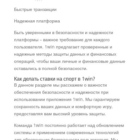
Быстрые транзакции
Надежная платформа
Быть уверенными в безопасности и надежности
платформы – важное требование для каждого
пользователя. 1win предлагает проверенные и
надежные методы защиты данных и финансовых
операций, чтобы ваши личные и финансовые данные
оставались в полной безопасности.
Как делать ставки на спорт в 1win?
В данном разделе мы расскажем о важности
обеспечения безопасности и надежности при
использовании приложения 1win. Мы гарантируем
сохранность ваших данных и комфортную игру,
предоставляя вам высокий уровень защиты.
Команда 1win постоянно работает над обновлением
системы и применением современных технологий
для обеспечения безопасности пользователя. Мы