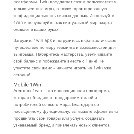
платформы. 1win предлагает своим пользователям
только честные игры, а также гарантированную
конфиденциальность личных данных. Используйте
1win и почувствуйте, как виртуальный мир азарта
оживает в ваших руках!
Загрузите 1win apk и погрузитесь в фантастическое
путешествие по миру гейминга и возможностей для
выигрыша. Наберитесь мастерства, увеличивайте
свой баланс и побеждайте вместе с 1 вин! Не
упустите свой шанс – начните играть на 1win уже
сегодня!
Mobile 1Win
Агентство1win – это инновационная платформа,
которая объединяет предпринимателей и
потребителей со всего мира. Благодаря ее
насыщенному функционалу, вы можете эффективно
продвигать свои товары или услуги, создавать
узнаваемый бренд и привлекать новых клиентов.