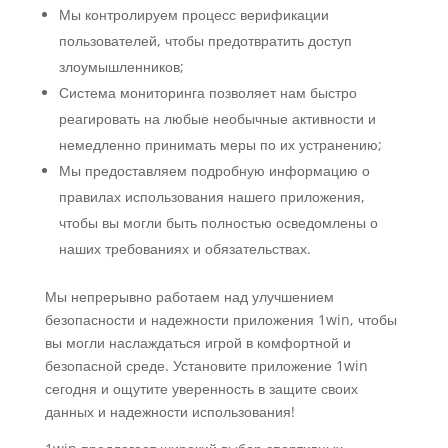
Мы контролируем процесс верификации
пользователей, чтобы предотвратить доступ
злоумышленников;
Система мониторинга позволяет нам быстро
реагировать на любые необычные активности и
немедленно принимать меры по их устранению;
Мы предоставляем подробную информацию о
правилах использования нашего приложения,
чтобы вы могли быть полностью осведомлены о
наших требованиях и обязательствах.
Мы непрерывно работаем над улучшением
безопасности и надежности приложения 1win, чтобы
вы могли наслаждаться игрой в комфортной и
безопасной среде. Установите приложение 1win
сегодня и ощутите уверенность в защите своих
данных и надежности использования!