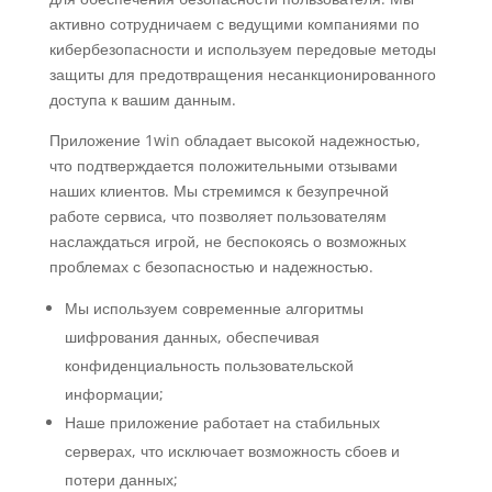
активно сотрудничаем с ведущими компаниями по
кибербезопасности и используем передовые методы
защиты для предотвращения несанкционированного
доступа к вашим данным.
Приложение 1win обладает высокой надежностью,
что подтверждается положительными отзывами
наших клиентов. Мы стремимся к безупречной
работе сервиса, что позволяет пользователям
наслаждаться игрой, не беспокоясь о возможных
проблемах с безопасностью и надежностью.
Мы используем современные алгоритмы
шифрования данных, обеспечивая
конфиденциальность пользовательской
информации;
Наше приложение работает на стабильных
серверах, что исключает возможность сбоев и
потери данных;