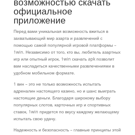
возможностью скачать
официальное
приложение
Перед вами уникальная возможность вжиться в
захватывающий мир азарта и развлечений с
помощью самой популярной игровой платформы –
1win. Независимо от того, кто вы, любитель азартных
игр или опытный игрок, 1win скачать apk позволит
вам насладиться качественными развлечениями в
удобном мобильном формате.
1 вин – это не только возможность испытать
адреналин настоящего казино, но и шанс выиграть
настоящие деньги. Благодаря широкому выбору
популярных слотов, карточных игр и спортивных
ставок, 1win придется по вкусу каждому желающему
испытать свою удачу.
Надежность и безопасность – главные принципы этой