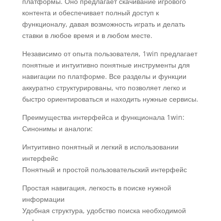
платформы. Оно предлагает скачивание игрового
контента и обеспечивает полный доступ к
функционалу, давая возможность играть и делать
ставки в любое время и в любом месте.
Независимо от опыта пользователя, 1win предлагает
понятные и интуитивно понятные инструменты для
навигации по платформе. Все разделы и функции
аккуратно структурированы, что позволяет легко и
быстро ориентироваться и находить нужные сервисы.
Преимущества интерфейса и функционала 1win:
Синонимы и аналоги:
Интуитивно понятный и легкий в использовании
интерфейс
Понятный и простой пользовательский интерфейс
Простая навигация, легкость в поиске нужной
информации
Удобная структура, удобство поиска необходимой