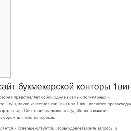
:
айт букмекерской конторы 1ви
оторая представляет собой одну из самых популярных и
е. 1win, также известная как
1вин
или 1 вин, является превосходн
зартных игр. Сочетание надежности, удобства и высоких
ыбором для многих игроков.
вляется и совершенствуется, чтобы удовлетворить запросы и