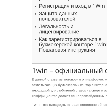
Регистрация и вход в 1Win
Защита данных
пользователей
Легальность и
лицензирование
Как зарегистрироваться в
букмекерской конторе 1win
Пошаговая инструкция
1win – официальный с
В данной статье мы поговорим о платформе, к
захватывающих букмекерских контор в интернет
площадкой для любителей ставок на спорт и а
коэффициентов делают ее непревзойденным в
1win – это площадка, которая постоянно обно