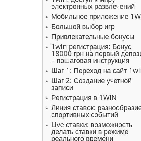
электронных развлечений
Мобильное приложение 1W
Большой выбор игр
Привлекательные бонусы
1win регистрация: Бонус
18000 грн на первый депоз
– пошаговая инструкция
Шаг 1: Переход на сайт 1w
Шаг 2: Создание учетной
записи
Регистрация в 1WIN
Линия ставок: разнообрази
спортивных событий
Live ставки: возможность
делать ставки в режиме
реального времени