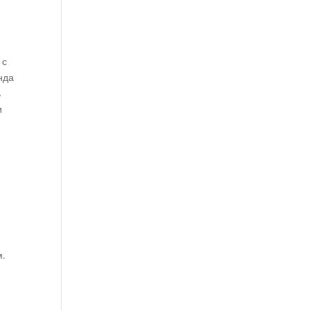
 с
нда
ь
и
м.