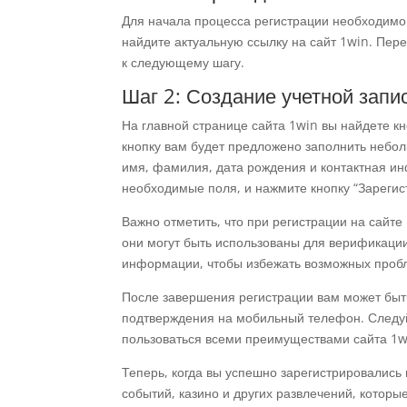
Для начала процесса регистрации необходимо
найдите актуальную ссылку на сайт 1win. Пер
к следующему шагу.
Шаг 2: Создание учетной запи
На главной странице сайта 1win вы найдете кн
кнопку вам будет предложено заполнить небол
имя, фамилия, дата рождения и контактная и
необходимые поля, и нажмите кнопку “Зарегис
Важно отметить, что при регистрации на сайте
они могут быть использованы для верификации
информации, чтобы избежать возможных проб
После завершения регистрации вам может быт
подтверждения на мобильный телефон. Следуй
пользоваться всеми преимуществами сайта 1w
Теперь, когда вы успешно зарегистрировались
событий, казино и других развлечений, котор