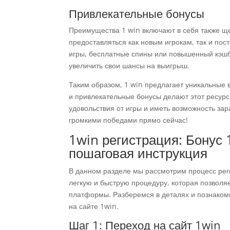
Привлекательные бонусы
Преимущества 1 win включают в себя также ще
предоставляться как новым игрокам, так и по
игры, бесплатные спины или повышенный кэшб
увеличить свои шансы на выигрыш.
Таким образом, 1 win предлагает уникальные 
и привлекательные бонусы делают этот ресурс
удовольствия от игры и иметь возможность за
громкими победами прямо сейчас!
1win регистрация: Бонус 
пошаговая инструкция
В данном разделе мы рассмотрим процесс рег
легкую и быструю процедуру, которая позволя
платформы. Разберемся в деталях и познако
на сайте 1win.
Шаг 1: Переход на сайт 1win