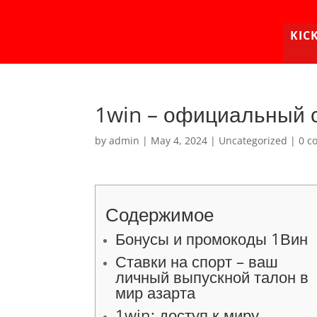
KIC
1win – официальный с
by
admin
|
May 4, 2024
|
Uncategorized
|
0 c
Содержимое
Бонусы и промокоды 1Вин
Ставки на спорт – ваш
личный выпускной талон в
мир азарта
1win: доступ к миру