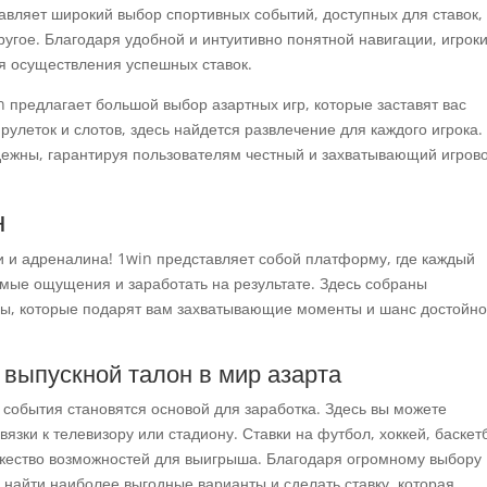
авляет широкий выбор спортивных событий, доступных для ставок,
ругое. Благодаря удобной и интуитивно понятной навигации, игрок
я осуществления успешных ставок.
n предлагает большой выбор азартных игр, которые заставят вас
 рулеток и слотов, здесь найдется развлечение для каждого игрока.
адежны, гарантируя пользователям честный и захватывающий игров
н
и и адреналина! 1win представляет собой платформу, где каждый
мые ощущения и заработать на результате. Здесь собраны
ры, которые подарят вам захватывающие моменты и шанс достойн
 выпускной талон в мир азарта
е события становятся основой для заработка. Здесь вы можете
зки к телевизору или стадиону. Ставки на футбол, хоккей, баскет
ожество возможностей для выигрыша. Благодаря огромному выбору
найти наиболее выгодные варианты и сделать ставку, которая