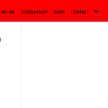
E BOARD
SCHOLARSHIP
SHOP
CONTACT
н