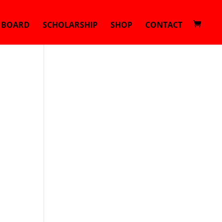
E BOARD
SCHOLARSHIP
SHOP
CONTACT