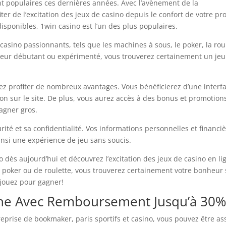
t populaires ces dernières années. Avec l’avènement de la
iter de l’excitation des jeux de casino depuis le confort de votre pr
sponibles, 1win casino est l’un des plus populaires.
asino passionnants, tels que les machines à sous, le poker, la rou
ueur débutant ou expérimenté, vous trouverez certainement un jeu
rez profiter de nombreux avantages. Vous bénéficierez d’une interf
gation sur le site. De plus, vous aurez accès à des bonus et promotion
agner gros.
ité et sa confidentialité. Vos informations personnelles et financi
nsi une expérience de jeu sans soucis.
 dès aujourd’hui et découvrez l’excitation des jeux de casino en li
 poker ou de roulette, vous trouverez certainement votre bonheur 
 jouez pour gagner!
igne Avec Remboursement Jusqu’à 30
eprise de bookmaker, paris sportifs et casino, vous pouvez être as