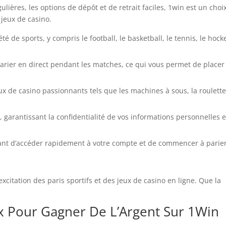
lières, les options de dépôt et de retrait faciles, 1win est un choi
 jeux de casino.
é de sports, y compris le football, le basketball, le tennis, le hock
parier en direct pendant les matches, ce qui vous permet de placer
ux de casino passionnants tels que les machines à sous, la roulette
, garantissant la confidentialité de vos informations personnelles e
ttant d’accéder rapidement à votre compte et de commencer à parie
citation des paris sportifs et des jeux de casino en ligne. Que la
ux Pour Gagner De L’Argent Sur 1Win