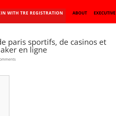
KIN WITH TRE REGISTRATION
ABOUT
EXECUTIV
e paris sportifs, de casinos et
aker en ligne
comments