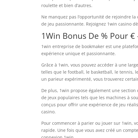
roulette et bien d’autres.
Ne manquez pas l’opportunité de rejoindre la
de jeu passionnante. Rejoignez 1win casino d
1Win Bonus De % Pour € 
1win entreprise de bookmaker est une plateform
expérience unique et passionnante.
Grâce à 1win, vous pouvez accéder à une large
telles que le football, le basketball, le tennis
un parieur expérimenté, vous trouverez certai
De plus, 1win propose également une section d
de jeux populaires tels que les machines à sous
conçus pour offrir une expérience de jeu réali
casino.
Pour commencer à parier ou jouer sur 1win, vo
rapide. Une fois que vous avez créé un compte
connexion 1win.