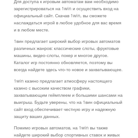
Для доступа к игровым автоматам вам необходимо
зарегистрироваться на 1win и осуществить вход на
официальный сайт. Скачав 1win, вы сможете
наслаждаться игрой в любое удобное для вас время
и в любом месте.
1вин предлагает широкий выбор игровых автоматов
различных жанров: классические слоты, фруктовые
машины, видео-слоты, покер и многое другое.
Каталог игр постоянно обновляется, поэтому вы
всегда найдете здесь что-то новое и захватывающее.
1win казино предлагает атмосферу настоящего
казино с высоким качеством графики,
захватывающим геймплеем и большими шансами на
выигрыш. Будьте уверены, что на 1вин официальный
сайт вход обеспечивает честную игру и надежную
защиту ваших данных.
Помимо игровых автоматов, на 1win вы также
найдете широкий выбор спортивных ставок и живых