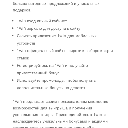
больше выгодных предложений и уникальных
подарков.
1win вход личный кабинет
1win зеркало для доступа к сайту
Скачать приложение 1win для мобильных
устройств
1win официальный сайт с широким выбором игр и
ставок
Регистрируйтесь на 1win и получайте
приветственный бонус
Используйте промо-коды, чтобы получить
дополнительные бонусы на депозит
1win предлагает своим пользователям множество
возможностей для выигрыша и получения
удовольствия от игры. Присоединяйтесь к 1win и
наслаждайтесь уникальными бонусами и акциями,
которые делают вашу игру еще приятней и