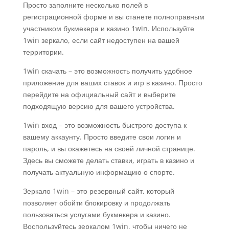
Просто заполните несколько полей в
регистрационной форме и вы станете полноправным
участником букмекера и казино 1win. Используйте
1win зеркало, если сайт недоступен на вашей
территории.
1win скачать – это возможность получить удобное
приложение для ваших ставок и игр в казино. Просто
перейдите на официальный сайт и выберите
подходящую версию для вашего устройства.
1win вход – это возможность быстрого доступа к
вашему аккаунту. Просто введите свои логин и
пароль, и вы окажетесь на своей личной странице.
Здесь вы сможете делать ставки, играть в казино и
получать актуальную информацию о спорте.
Зеркало 1win – это резервный сайт, который
позволяет обойти блокировку и продолжать
пользоваться услугами букмекера и казино.
Воспользуйтесь зеркалом 1win, чтобы ничего не