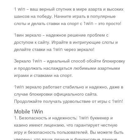
1 win – ваш верный спутник в мире азарта и высоких
шансов на победу. Начните играть в популярные
слоты и делать ставки на спорт с 1win – это просто!
1вин зеркало – надежное решение проблем с
доступом к сайту. Играйте в интригующие слоты и
делайте ставки на 1win через зеркало!
Зеркало 1win – идеальный способ обойти блокировку
и продолжать наслаждаться любимыми азартными
играми и ставками на спорт.
1win зеркало работает стабильно и надежно, даже в
случае блокировки официального сайта.
Продолжайте получать удовольствие от игры с 1win!
Mobile 1Win
1. Безопасность и надежность: 1win букмекер и
казино имеют лицензию, что гарантирует честную
игру и безопасность пользователей. Вы можете быть
уверены, что ваши личные и финансовые данные