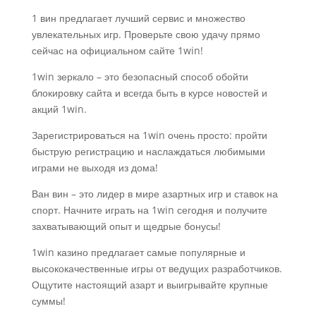
1 вин предлагает лучший сервис и множество
увлекательных игр. Проверьте свою удачу прямо
сейчас на официальном сайте 1win!
1win зеркало – это безопасный способ обойти
блокировку сайта и всегда быть в курсе новостей и
акций 1win.
Зарегистрироваться на 1win очень просто: пройти
быструю регистрацию и наслаждаться любимыми
играми не выходя из дома!
Ван вин – это лидер в мире азартных игр и ставок на
спорт. Начните играть на 1win сегодня и получите
захватывающий опыт и щедрые бонусы!
1win казино предлагает самые популярные и
высококачественные игры от ведущих разработчиков.
Ощутите настоящий азарт и выигрывайте крупные
суммы!