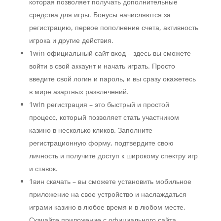
которая позволяет получать дополнительные
средства для игры. Бонусы начисляются за
регистрацию, первое пополнение счета, активность
игрока и другие действия.
1win официальный сайт вход – здесь вы сможете
войти в свой аккаунт и начать играть. Просто
введите свой логин и пароль, и вы сразу окажетесь
в мире азартных развлечений.
1win регистрация – это быстрый и простой
процесс, который позволяет стать участником
казино в несколько кликов. Заполните
регистрационную форму, подтвердите свою
личность и получите доступ к широкому спектру игр
и ставок.
1вин скачать – вы сможете установить мобильное
приложение на свое устройство и наслаждаться
играми казино в любое время и в любом месте.
Скачайте приложение с официального сайта