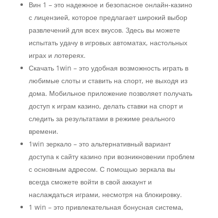
Вин 1 – это надежное и безопасное онлайн-казино
с лицензией, которое предлагает широкий выбор
развлечений для всех вкусов. Здесь вы можете
испытать удачу в игровых автоматах, настольных
играх и лотереях.
Скачать 1win – это удобная возможность играть в
любимые слоты и ставить на спорт, не выходя из
дома. Мобильное приложение позволяет получать
доступ к играм казино, делать ставки на спорт и
следить за результатами в режиме реального
времени.
1win зеркало – это альтернативный вариант
доступа к сайту казино при возникновении проблем
с основным адресом. С помощью зеркала вы
всегда сможете войти в свой аккаунт и
наслаждаться играми, несмотря на блокировку.
1 win – это привлекательная бонусная система,