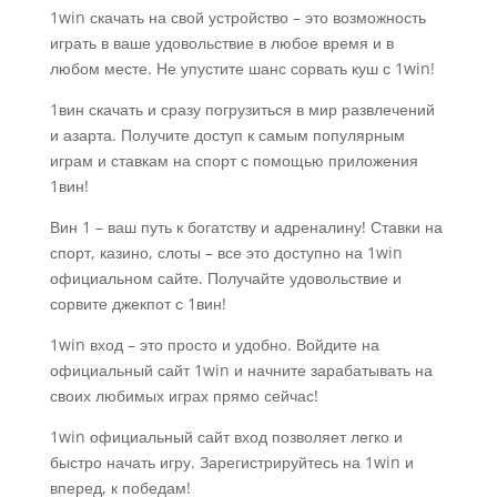
1win скачать на свой устройство – это возможность
играть в ваше удовольствие в любое время и в
любом месте. Не упустите шанс сорвать куш с 1win!
1вин скачать и сразу погрузиться в мир развлечений
и азарта. Получите доступ к самым популярным
играм и ставкам на спорт с помощью приложения
1вин!
Вин 1 – ваш путь к богатству и адреналину! Ставки на
спорт, казино, слоты – все это доступно на 1win
официальном сайте. Получайте удовольствие и
сорвите джекпот с 1вин!
1win вход – это просто и удобно. Войдите на
официальный сайт 1win и начните зарабатывать на
своих любимых играх прямо сейчас!
1win официальный сайт вход позволяет легко и
быстро начать игру. Зарегистрируйтесь на 1win и
вперед, к победам!