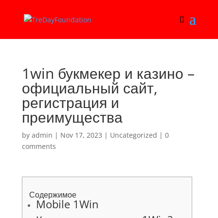
1win букмекер и казино –
официальный сайт,
регистрация и
преимущества
by
admin
|
Nov 17, 2023
|
Uncategorized
|
0
comments
Содержимое
Mobile 1Win